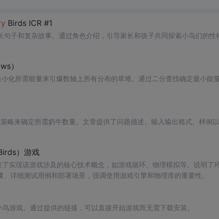
ry
Birds ICR #1
长句子和复杂故事。通过角色介绍，引导家长和孩子共同探索小鸟们的性
ws）
最小化所需能量来引爆数轴上所有分布的草堆。通过二分查找确定最小能
找策略来确定所需奶牛数量。文章提供了问题描述、输入输出格式、样例
。
Birds）游戏
述了实现该游戏涉及的核心技术概念，如游戏循环、物理模拟等。说明了
骤、详细测试用例和部署场景，强调使用游戏引擎和物理库的重要性。
小鸟游戏。通过提供的链接，可以直接开始游戏而无需下载安装。