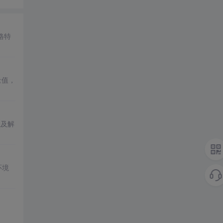
格特
量值，
以及解
环境