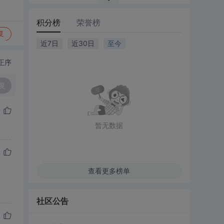
积分榜
荣誉榜
复
近7日
近30日
至今
正序
复
暂无数据
查看更多榜单
）
社区公告