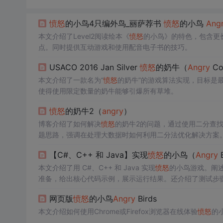
愤怒
的小鸟4只编外鸟_丽萨荐书
愤怒
的小鸟
Ang
本文介绍了Level2阅读绘本《
愤怒
的小鸟》的特色，包含更
点。同时提供互动游戏和使用配音电子书的技巧。
USACO 2016 Jan Silver
愤怒
的奶牛（
Angry
Co
本文介绍了一款名为“
愤怒
的奶牛”的游戏算法实现，目标是
使得使用限定数量的奶牛能够引爆所有草堆。
愤怒
的奶牛2（
angry
）
博客介绍了如何解决
愤怒
的奶牛2的问题，通过使用二分查
题思路，强调在处理大数据时如何利用二分法优化解决方案
【C#、C++ 和 Java】实现
愤怒
的小鸟（
Angry
本文介绍了用 C#、C++ 和 Java 实现
愤怒
的小鸟游戏。阐
准备，给出核心代码示例，展示运行结果。还介绍了测试步
网页版
愤怒
的小鸟
Angry
Birds
本文介绍如何使用Chrome或Firefox浏览器在线体验
愤怒
的