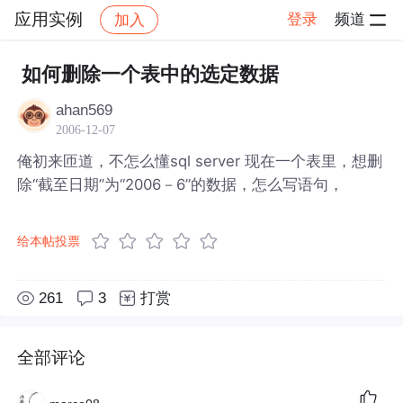
应用实例
登录
频道
加入
帖子详情
社区
应用实例
如何删除一个表中的选定数据
ahan569
2006-12-07
俺初来匝道，不怎么懂sql server 现在一个表里，想删
除“截至日期”为“2006－6”的数据，怎么写语句，
给本帖投票
261
3
打赏
全部评论