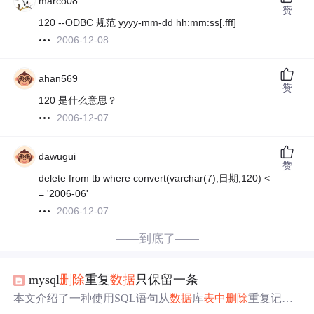
marco08
赞
120 --ODBC 规范 yyyy-mm-dd hh:mm:ss[.fff]
2006-12-08
ahan569
赞
120 是什么意思？
2006-12-07
dawugui
赞
delete from tb where convert(varchar(7),日期,120) <
= '2006-06'
2006-12-07
——到底了——
mysql
删除
重复
数据
只保留一条
本文介绍了一种使用SQL语句从
数据
库
表中
删除
重复记录
的方法。通过
一个
子查询，首先找出按名称分组的所有I