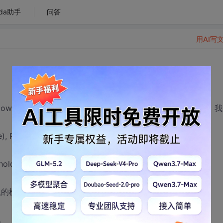
da助手
问答
用AI写
download文件也没问题；但是，uploade文件是就出现问题，
e), PChar(ExtractFileName(sFileName)),
old住了。
机器时256M内存 没问题的是512M 其他没区别
。