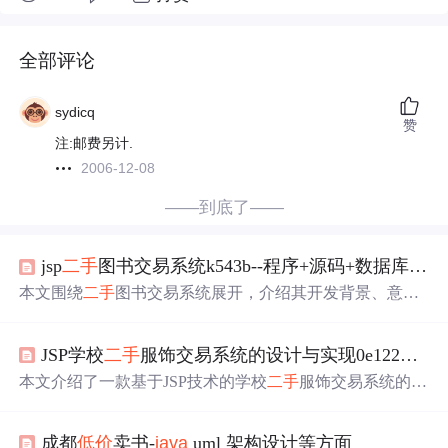
全部评论
sydicq
赞
注:邮费另计.
2006-12-08
——到底了——
jsp
二手
图书交易系统k543b--程序+源码+数据库+调试部署+开发环境
本文围绕
二手
图书交易系统展开，介绍其开发背景、意
义、技术路线和实施计划。采用前后端分离模式，前端用
React或Vue，后端用Spring Boot，数据库选MySQL。还阐
JSP学校
二手
服饰交易系统的设计与实现0e122（程序+源码+数据库+调试部署+开发环境）系统界面在最后面。
述了JSP开发技术栈、流程，包括前后端技术、开发工具及
各环节设计，最后给出使用者指南。
本文介绍了一款基于JSP技术的学校
二手
服饰交易系统的设
计与实现过程。系统旨在促进资源循环利用，减少浪费，
并为用户提供便捷的在线交易体验。文章覆盖了系统的背
成都
低价
卖书-
java
uml 架构设计等方面
景、研究意义、国内外研究现状及开发流程。