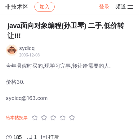
非技术区
登录
频道
加入
帖子详情
社区
非技术区
java面向对象编程(孙卫琴) 二手,低价转
让!!!
sydicq
2006-12-08
今年暑假时买的,现学习完事,转让给需要的人.
价格30.
sydicq@163.com
给本帖投票
185
1
打赏