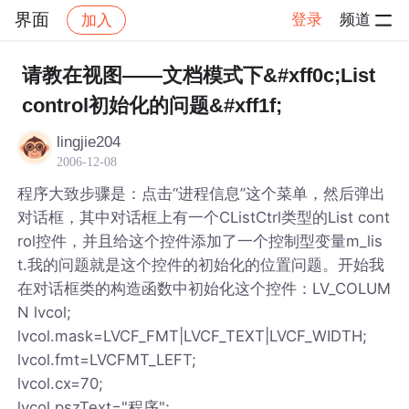
界面
登录
频道
加入
帖子详情
社区
界面
请教在视图——文档模式下&#xff0c;List
control初始化的问题&#xff1f;
lingjie204
2006-12-08
程序大致步骤是：点击“进程信息”这个菜单，然后弹出
对话框，其中对话框上有一个CListCtrl类型的List cont
rol控件，并且给这个控件添加了一个控制型变量m_lis
t.我的问题就是这个控件的初始化的位置问题。开始我
在对话框类的构造函数中初始化这个控件：LV_COLUM
N lvcol;
lvcol.mask=LVCF_FMT|LVCF_TEXT|LVCF_WIDTH;
lvcol.fmt=LVCFMT_LEFT;
lvcol.cx=70;
lvcol.pszText="程序";