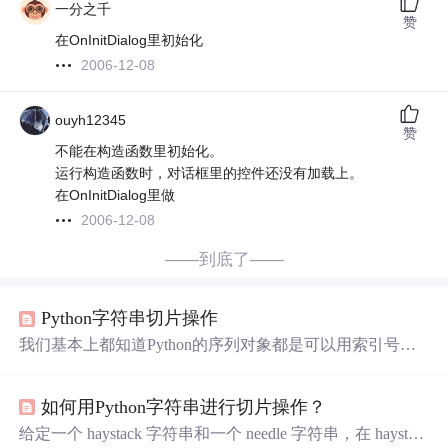
一分之千
赞
在OnInitDialog里初始化
2006-12-08
ouyh12345
赞
不能在构造函数里初始化。
运行构造函数时，对话框里的控件还没有加载上。
在OnInitDialog里做
2006-12-08
——到底了——
Python字符串切片操作
我们基本上都知道Python的序列对象都是可以用索引号来
引用的元素的，索引号可以是正数由0开始从左向右，也可
以是负数由-1开始从右向左。 在Python中对于具有序列结
如何用Python字符串进行切片操作？
构的数据来说都可以使用切片操作，需注意的是序列对象
某个索引位置返回的是一个元素，而切片操作返回是和被
给定一个 haystack 字符串和一个 needle 字符串，在 haystac