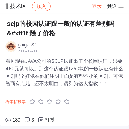
非技术区
登录
频道
加入
帖子详情
社区
非技术区
scjp的校园认证跟一般的认证有差别吗
&#xff1f;除了价格.....
gaigai22
2006-12-09
看见现在JAVA公司的SCJP认证出了个校园认证，只要
450元就可以。那这个认证跟1250块的一般认证有什么
区别吗？好像在他们注明里面是有些不小的区别。可俺
智商有点儿...还不太明白，请列为达人指教！！
给本帖投票
180
3
打赏