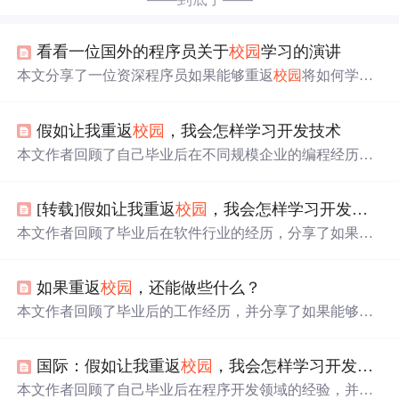
看看一位国外的程序员关于
校园
学习的演讲
本文分享了一位资深程序员如果能够重返
校园
将如何学习
编程技术的心得。他建议尝试使用不同的操作系统如Open
Solaris或Ubuntu，参与更多的研究项目和实习，考虑SCJA
假如让我重返
校园
，我会怎样学习开发技术
或
SCJP
认证
，加强人际交往，并重视团队合作与信任。
此外，他还强调了工作与
校园
生活的不同，如工作强度、
本文作者回顾了自己毕业后在不同规模企业的编程经历，
沟通方式以及工作时间等。
提出了重回
校园
时应当注重的方向：掌握非Windows系统
的操作、参与研究项目及实习、获取
SCJP
等
认证
、加强
[转载]假如让我重返
校园
，我会怎样学习开发技术
人际交流等建议。此外，还强调了团队合作的重要性。
本文作者回顾了毕业后在软件行业的经历，分享了如果能
重回学生时代想要学习的内容。建议包括尝试不同的操作
系统如OpenSolaris或Ubuntu，参与更多的研究项目和实
如果重返
校园
，还能做些什么？
习，考取SCJA或
SCJP
等专业
认证
，以及拓展人际网络。
本文作者回顾了毕业后的工作经历，并分享了如果能够重
新选择，他在学习和技术积累方面会做出的不同选择。包
括尝试不同的操作系统、增加实习经验和获得专业
认证
国际：假如让我重返
校园
，我会怎样学习开发技术
等。
本文作者回顾了自己毕业后在程序开发领域的经验，并反