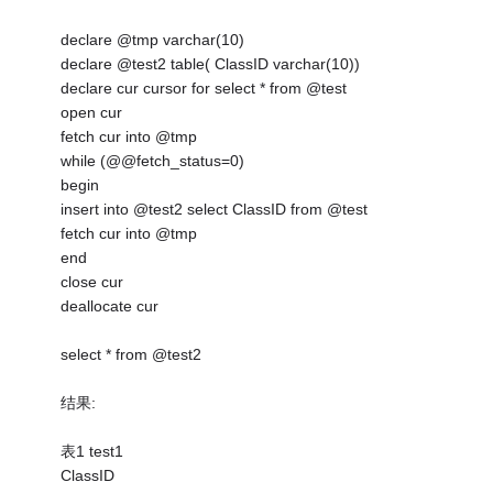
declare @tmp varchar(10)
declare @test2 table( ClassID varchar(10))
declare cur cursor for select * from @test
open cur
fetch cur into @tmp
while (@@fetch_status=0)
begin
insert into @test2 select ClassID from @test
fetch cur into @tmp
end
close cur
deallocate cur
select * from @test2
结果:
表1 test1
ClassID