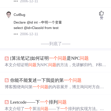
2006-12-11
CutBug
赞
Declare @id int --申明一个变量
select @id=ClassId from test
2006-12-11
——到底了——
[算法笔记]如何证明
一个
问题
是NPC
问题
本文介绍证明
问题
为NPC
问题
的方法，先讲解归约、P和N
P概念，证明分三步：先证
问题
是NP
问题
，再找NPC
问题
X证明X ≤ P Y，最后证X有解当且仅当Y有解。还给出课
你能不能复述一下我提的第
一个
问题
程安排、4 - COLOR染色等例子，分享做题经验并分析决
策、搜索和最优
问题
关系。
博客围绕询问第
一个
问题
的内容展开，博主询问对方自己
第
一个
问题
是什么。
Leetcode——下
一个
排列
问题
本文介绍了
一个
算法
问题
——下
一个
排列的实现方法。该