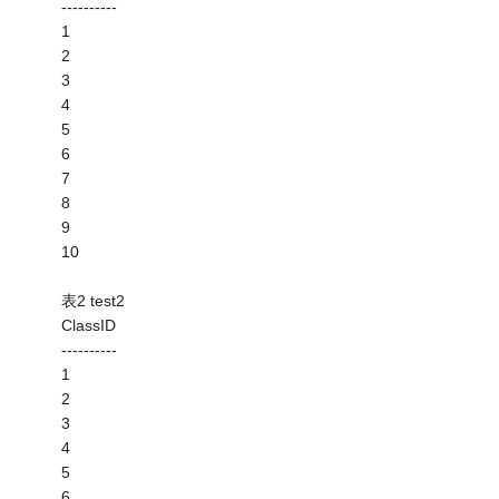
----------
1
2
3
4
5
6
7
8
9
10
表2 test2
ClassID
----------
1
2
3
4
5
6