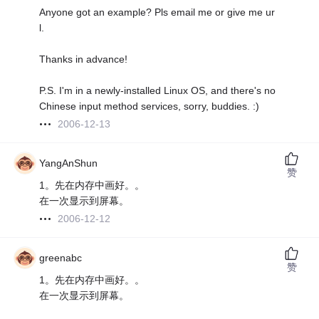
Anyone got an example? Pls email me or give me ur
l.
Thanks in advance!
P.S. I'm in a newly-installed Linux OS, and there's no
Chinese input method services, sorry, buddies. :)
2006-12-13
YangAnShun
赞
1。先在内存中画好。。
在一次显示到屏幕。
2006-12-12
greenabc
赞
1。先在内存中画好。。
在一次显示到屏幕。