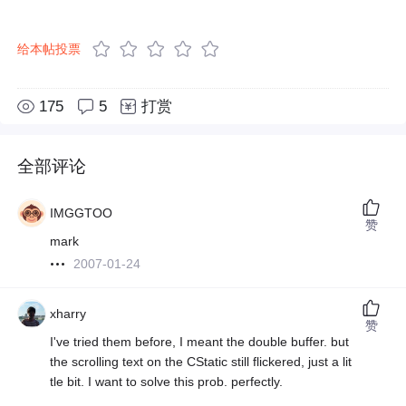
给本帖投票
175
5
打赏
全部评论
IMGGTOO
赞
mark
2007-01-24
xharry
赞
I've tried them before, I meant the double buffer. but
the scrolling text on the CStatic still flickered, just a lit
tle bit. I want to solve this prob. perfectly.