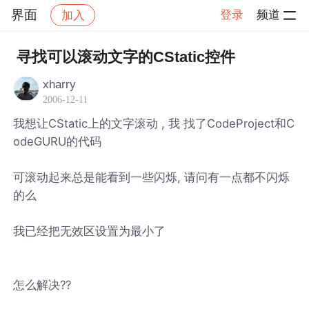
界面
登录
频道
加入
帖子详情
社区
界面
寻找可以滚动文字的CStatic控件
xharry
2006-12-11
我想让CStatic上的文字滚动 , 我 找了CodeProject和C
odeGURU的代码
可滚动起来总是能看到一些闪烁, 请问有一点都不闪烁
的么
我已经把无效区设置为最小了
怎么解决??