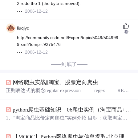
2.redo the 1 (the byte is moved).
2006-12-12
liuqiyc
赞
http://community.csdn.net/Expert/topic/5049/504999
9.xml?temp=.9275476
2006-12-12
——到底了——
网络爬虫实战||淘宝、股票定向爬虫
正则表达式的概念regular expression regex RE正
则表达式是用来简洁表达一组字符串的表达式。正则表达
式的优势：简洁正则表达式的语法RE库的基本使用当[正
python爬虫基础知识—06爬虫实例（淘宝商品+股票数据）
则表达式]包含&lt;转义符&gt;时，使用raw string&gt;&gt;&g
t; import re &gt;&gt;&gt; match=re.search(r'[1-9]\d{...
1、“淘宝商品比价定向爬虫”实例介绍 目标：获取淘宝搜
索页面的信息，提取其中的商品名称和价格。 理解：淘宝
的搜索接口 翻页的处理 技术路线：requests+re 书包：http
【MOOC】Python网络爬虫与信息提取-北京理工大学-part 3
s://s.taobao.com/search?q=%E4%B9%A6%E5%8C%85&imgfil