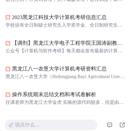
家算法
2023黑龙江科技大学计算机考研信息汇总
学校设有全日制硕士研究生入学奖学金、全日制研究生学
业奖学金、全日制研究生国家奖学金、研究生单项奖学
金、全日制研究生国家助学金和研究生“三助”（助教、助
【调剂】黑龙江大学电子工程学院王国涛副教授课题组招收2022级硕士研究生
研、助管）岗位及研究生国家助学贷款等奖助体系，以资
助鼓励研究生更好地完成学业。复试内容包括综合素质能
公众号【计算机与软件考研】每天都会发布最新的计算机
力考核、专业基础及能力考核两部分内容，复试满分100
考研调剂信息！点击公众号界面左下角的调剂信息或者公
分，低于60分为不合格。包括语言及逻辑表达能力10分、
众号回复“调剂”是计算机/软件等专业的所有调剂信息集
外国语听力和口语10分、思想政治品德考核20分。拟录取1
黑龙江八一农垦大学计算机考研资料汇总
合，会一直更新的。黑龙江大学电子工程...
0人【均分290】【均为调剂】【一志愿拟录取2人，均分28
黑龙江八一农垦大学（Heilongjiang Bayi Agricultural Univer
3】拟录取15人【均为调剂】......
sity），简称八一农大（HBAU），是黑龙江省属全日制普
通高校，具备培养学士、硕士、博士的完整教育体系，是
操作系统期末总结文档和考试卷解析
国家首批“卓越农林人才教育培养计划”改革试点高校，国
家“中西部高校基础能力建设工程”高校，全国毕业生就业
任课老师为黑龙江大学金虎 实验的源代码较多，但是由于
典型经验高校。【拟录取27一志愿+0调剂，均分315【257-
未完整实现一个功能，也不好上传到github上，我就直接上
376】】【拟录取2一志愿+20调剂，均分327【310-346】】
传到百度云盘了，可能之后有一些黑大的学生搜索参考的
③341农业知识综合三【程序设计、计算机网络、数据库】
时候要用到。 百度云盘地址：http://pan.baidu.com/s/1jGox
说点什么…
W0Y 贴一下读书报告和实验总结报告吧，这样版面也不会