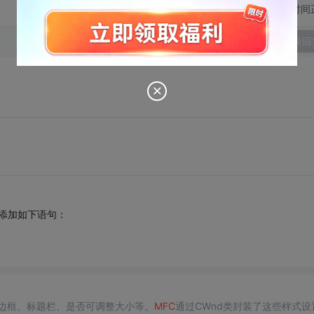
切换为时间
发表回
)函数里添加如下语句：
边框、标题栏、是否可调整大小等。
MFC
通过CWnd类封装了这些样式设