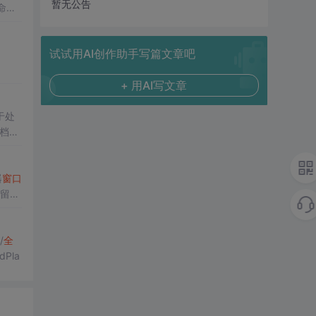
暂无公告
命令
在下一
试试用AI创作助手写篇文章吧
+ 用AI写文章
用于处
档和
。
函数里
器
窗口
留下
框架大
 //
全
WndPla