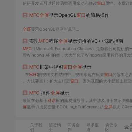
使得开发者可以通过函数调用来动态修改
窗口
属性。本章详
绑定、状态切换逻辑、用户反馈机制以及
窗口
刷新控制。通过
MFC
全屏
显示OpenGL
窗口
的简易操作
章中，我们将进一步探讨如何处理屏幕分辨率变化带来的
窗
全屏
显示OpenGL程序的说明
实现
MFC
程序
全屏
显示切换的VC++源码指南
本程序主要在CMainFrame上操作：
1.准备工作OpenGL框架的创建
MFC
（Microsoft Foundation Classes）是微软
理Windows API的类，大大简化了Windows应用程序的开
(1)添加需要的成员变量：
视图等的标准机制。
MFC
的特性包括：封装Windows AP
MFC
框架中视图
窗口
全屏
显示
CClientDC（或者CDC）m_pDC 并初始化m_pDC=new C
加，???不知道为什么)
在
MFC
的视图文档结构中，视图永远在框架
窗口
的范围之
。方法要点1：扩大主框架
窗口
。因为视图的大小是随主框架
(2)设置像素格式考虑到模块化就封装了bSetupPixelFormat
足够占满显示器的空间。方法要点2：把主框架
窗口
移到合
MFC
控件
全屏
显示
小自动调整的视
最近在做基于
对话
框的简易播放器，其中涉及用于显示图像的pi
屏
显示 //成员变量 BOOL m_bFullScreen; //
全屏
关于我
招贤纳
商务合
寻求报
协议专
们
士
作
道
区