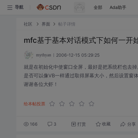
全部
Ada助手
导航
社区
界面
帖子详情
mfc基于基本对话模式下如何一开
2006-12-15 05:29:25
mythyan
就是在初始化中使窗口全屏，最好是把系统栏也去掉
是否可以像VB一样通过取得屏幕大小，然后设置窗
谢谢各位大虾！
给本帖投票
166
3
打赏
分享
收藏