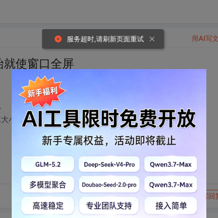
用AI写
服务超时,请刷新页面重试
始就使窗口全屏
。
体大小来实现，最好给示例代码！
转发到动态
举报
写回