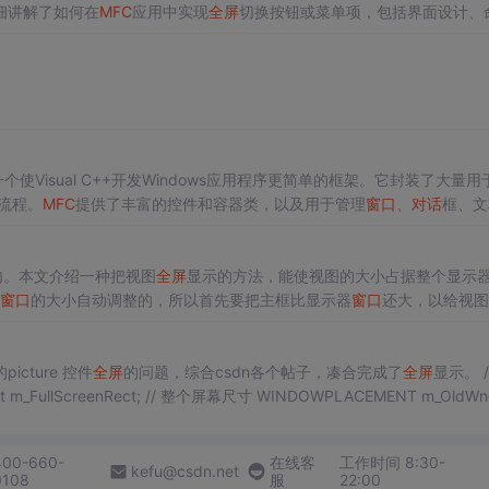
细讲解了如何在
MFC
应用中实现
全屏
切换按钮或菜单项，包括界面设计、
结合Invalidate等函数，实现了功能完整、交互良好的
全屏
切换机制。
口
布局调整问题。
公司提供的一个使Visual C++开发Windows应用程序更简单的框架。它封装了大量
发流程。
MFC
提供了丰富的控件和容器类，以及用于管理
窗口
、
对话
框、文
I：将繁杂的Windows API调用封装成易于理解的类和方法。文档-视图结构
ClientDC(this);(注意只能在OnCreate（）里加，而不能在View类的构造
内。本文介绍一种把视图
全屏
显示的方法，能使视图的大小占据整个显示
窗口
的大小自动调整的，所以首先要把主框比显示器
窗口
还大，以给视图
适的位置，使视图的左上角正好在屏幕的左上角。注意：对于不能自动按
cture 控件
全屏
的问题，综合csdn各个帖子，凑合完成了
全屏
显示。
标志 CRect m_FullScreenRect; // 整个屏幕尺寸 WINDOWPLACEMENT m_Old
400-660-
在线客
工作时间 8:30-
kefu@csdn.net
0108
服
22:00