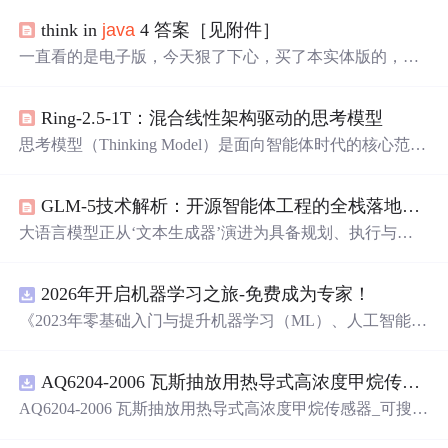
think in
java
4 答案［见附件］
一直看的是电子版，今天狠了下心，买了本实体版的，当
然也弄了一份
参考答案
，放在这里，免得以后找不到了 :arr
ow:
Ring-2.5-1T：混合线性架构驱动的思考模型
思考模型（Thinking Model）是面向智能体时代的核心范
式，区别于传统语言模型，它强调可验证、可中断、可审
计的推理轨迹（reasoning trace），本质是将认知过程工程
GLM-5技术解析：开源智能体工程的全栈落地实践
化。其技术根基在于混合线性架构——通过稀疏局部感知
与线性全局摘要协同，突破Transformer的O(n²)计算瓶颈，
大语言模型正从‘文本生成器’演进为具备规划、执行与反
在长上下文场景下实现近乎恒定的推理延迟。这种设计不
思能力的智能体。其核心支撑在于长上下文建模、高效推
仅提升符号操作保真度与工具调用可靠性，更支撑OpenCla
理架构与强化对齐机制——这三大技术支柱共同决定了AI
w等智能体框架所需的原生思维协议（Thought Schema）。
2026年开启机器学习之旅-免费成为专家！
能否真正参与软件工程闭环。GLM-5作为首个将稀疏注意
当前，思考模型正从学术概念走向金融合规
力（DSA）、多潜变量注意力（MLA）与异步Agentic RL
《2023年零基础入门与提升机器学习（ML）、人工智能
深度整合的开源智能体系统，不仅突破20万token稳定处理
（AI）的全指南，涵盖最新动态与前沿技术！》
瓶颈，更在国产芯片上实现单卡级工业级部署。它解决的
不是‘能不能答’，而是‘能不能在真实产线中稳稳地干’：从
AQ6204-2006 瓦斯抽放用热导式高浓度甲烷传感器-可搜索.pdf
需
求
理解、代码生成、沙盒验证到缺陷修复，全程无需人
AQ6204-2006 瓦斯抽放用热导式高浓度甲烷传感器_可搜
工干预。本文聚焦其可复现、
索.pdf