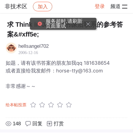
非技术区
登录
频道
加入
帖子详情
社区
非技术区
服务超时,请刷新
求 Think in Java 一书课后联系的参考答
页面重试
案&#xff5e;
hellsangel702
2006-12-16
如题，请有该书答案的朋友加我qq 181638654
或者直接给我发邮件：horse-tty@163.com
非常感谢～～
给本帖投票
148
回复
打赏