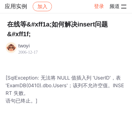
应用实例
登录
频道
加入
帖子详情
社区
应用实例
在线等&#xff1a;如何解决insert问题
&#xff1f;
twoyi
2006-12-17
[SqlException: 无法将 NULL 值插入列 'UserID'，表
'ExamDB(0410).dbo.Users'；该列不允许空值。INSE
RT 失败。
语句已终止。]