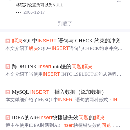
将该列设置为可以为NULL
2006-12-17
——到底了——
解决
SQL中
INSERT
语句与 CHECK 约束的冲突
本文介绍了
解决
SQL中
INSERT
语句与CHECK约束冲突的
方法。通过调整表设计器中的【强制用于
INSERT
和UPDA
TE】选项，可以暂时禁用CHECK约束，完成数据插入。
跨DBLINK
Insert
into慢的
问题
解决
但需注意，应检查CHECK条件合理性，避免数据质量
问题
。
本文介绍了当使用
INSERT
INTO...SELECT语句从远程数
据库通过DBLINK插入数据时遇到的性能
问题
，以及如何
通过分析执行计划和应用提示强制使用Nested Loops连接方
MySQL
INSERT
：插入数据（添加数据）
式来显著提升速度，最终实现0.109秒的快速执行。
本文详细介绍了MySQL中
INSERT
语句的两种形式：
INSE
RT
…VALUES和
INSERT
…SET，包括如何向表中指定或
全部字段添加值，以及如何使用
INSERT
…SELECT复制表
IDEA的Alt+
Insert
快捷键失效
问题
的
解决
数据。
博主在使用IDEA时遇到Alt+
Insert
快捷键失效的
问题
，尝