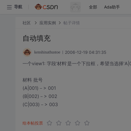
全部
Ada助手
导航
社区
应用实例
帖子详情
自动填充
2006-12-19 04:31:35
kenshinathustoe
一个view1: 字段‘材料’是一个下拉框，希望当选择'A|
材料 批号
(A|001)－> 001
(B|002)－> 002
(C|003)－> 003
给本帖投票