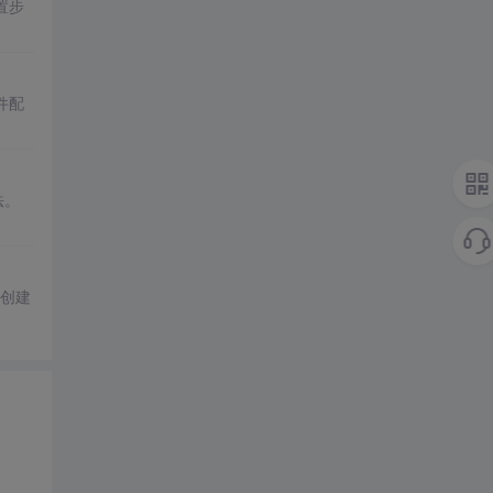
置步
件配
法。
创建