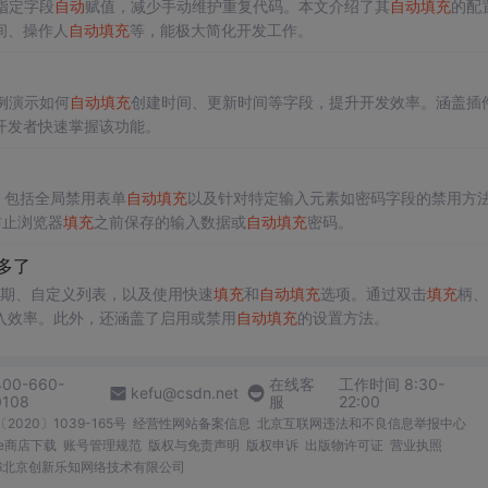
指定字段
自动
赋值，减少手动维护重复代码。本文介绍了其
自动
填充
的配
间、操作人
自动
填充
等，能极大简化开发工作。
例演示如何
自动
填充
创建时间、更新时间等字段，提升开发效率。涵盖插
开发者快速掌握该功能。
，包括全局禁用表单
自动
填充
以及针对特定输入元素如密码字段的禁用方
以防止浏览器
填充
之前保存的输入数据或
自动
填充
密码。
多了
期、自定义列表，以及使用快速
填充
和
自动
填充
选项。通过双击
填充
柄、
入效率。此外，还涵盖了启用或禁用
自动
填充
的设置方法。
400-660-
在线客
工作时间 8:30-
kefu@csdn.net
0108
服
22:00
2020〕1039-165号
经营性网站备案信息
北京互联网违法和不良信息举报中心
me商店下载
账号管理规范
版权与免责声明
版权申诉
出版物许可证
营业执照
026北京创新乐知网络技术有限公司