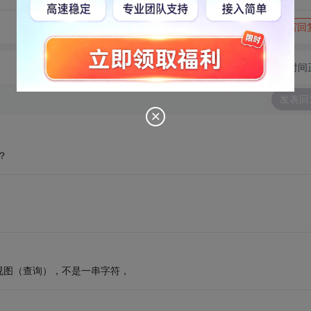
转发到动态
举报
写回
切换为时间
发表回
？
个视图（查询），不是一串字符，