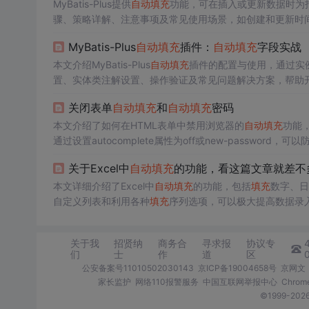
MyBatis-Plus提供
自动
填充
功能，可在插入或更新数据时为
骤、策略详解、注意事项及常见使用场景，如创建和更新时
MyBatis-Plus
自动
填充
插件：
自动
填充
字段实战
本文介绍MyBatis-Plus
自动
填充
插件的配置与使用，通过实
置、实体类注解设置、操作验证及常见问题解决方案，帮助
关闭表单
自动
填充
和
自动
填充
密码
本文介绍了如何在HTML表单中禁用浏览器的
自动
填充
功能
通过设置autocomplete属性为off或new-password，可
关于Excel中
自动
填充
的功能，看这篇文章就差不
本文详细介绍了Excel中
自动
填充
的功能，包括
填充
数字、日
自定义列表和利用各种
填充
序列选项，可以极大提高数据录
关于我
招贤纳
商务合
寻求报
协议专
们
士
作
道
区
公安备案号11010502030143
京ICP备19004658号
京网文〔
家长监护
网络110报警服务
中国互联网举报中心
Chro
©1999-2