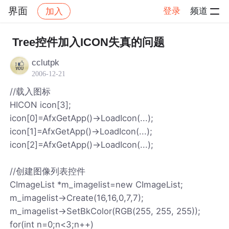
界面
登录
频道
加入
帖子详情
社区
界面
Tree控件加入ICON失真的问题
cclutpk
2006-12-21
//载入图标
HICON icon[3];
icon[0]=AfxGetApp()->LoadIcon(...);
icon[1]=AfxGetApp()->LoadIcon(...);
icon[2]=AfxGetApp()->LoadIcon(...);
//创建图像列表控件
CImageList *m_imagelist=new CImageList;
m_imagelist->Create(16,16,0,7,7);
m_imagelist->SetBkColor(RGB(255, 255, 255));
for(int n=0;n<3;n++)