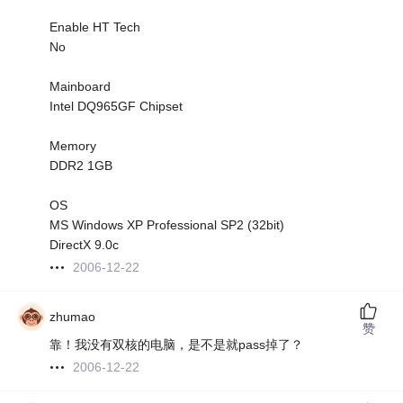
Enable HT Tech
No
Mainboard
Intel DQ965GF Chipset
Memory
DDR2 1GB
OS
MS Windows XP Professional SP2 (32bit)
DirectX 9.0c
2006-12-22
zhumao
赞
靠！我没有双核的电脑，是不是就pass掉了？
2006-12-22