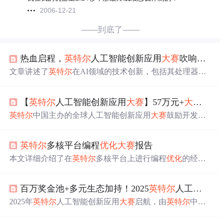
2006-12-21
——到底了——
​热血启程，
英特尔
人工智能创新应用
大赛
吹响集结令
文章讲述了
英特尔
在AI领域的技术创新，包括其处理器、
OpenVINO工具套件、AIPC产品和AIPC加速计划。
英特尔
主办的人工智能创新应用
大赛
鼓励开发者利用其技术进行
【
英特尔
人工智能创新应用
大赛
】57万元+
大赛
奖金
创新，旨在推动AIGC生态系统的建设。
大赛
提供丰富的奖
金和资源支持，旨在激发AI应用的开发和落地。
英特尔
中国主办的全球人工智能创新应用
大赛
鼓励开发者
利用
英特尔
技术进行创意开发，通过多个阶段的比赛，展
示AI在生产力和娱乐体验方面的提升。奖金丰厚，旨在推
英特尔
多核平台编程
优化
大赛
报告
动AI技术进步和应用落地。
本文详细介绍了在
英特尔
多核平台上进行编程
优化
的经验
与技巧，通过实例探讨了如何利用编译器
优化
选项和汇编
语言提升程序性能，为开发者提供实用的多核并行计算解
百万奖金池+多元生态加持！2025
英特尔
人工智能创新应用
决方案。
2025年
英特尔
人工智能创新应用
大赛
启航，由
英特尔
中国
主办，众多行业领军企业加盟。
大赛
设百万奖金池，分个