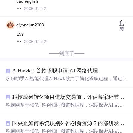
bad english
2006-12-22
qiyongjun2003
赞
E5?
2006-12-22
——到底了——
AIHawk：首款求职申请 AI 网络代理
求职助手AI智能代理AIHawk致力于简化求职过程，通过自
动化职位申请流程。借助人工智能，它能够帮助用户以定
制化的方式申请多个职位。
科技成果转化项目进场交易前，评估备案环节需要准备哪些材料？.docx
科易网基于40亿+科创知识图谱数据库，深度探索AI技术
在技术转移、成果转化、技术经纪、知识产权、产业创
新、科技招商等垂直领域的多样化应用场景，研究科技创
国央企如何系统识别外部创新资源？内部研发体系完善，但对外部高校、中小科技企业技术能力缺乏动态认知。.docx
新领域的AI+数智化解决方案，推动科技创新与产业创新
智能化发展。
科易网基于40亿+科创知识图谱数据库，深度探索AI技术