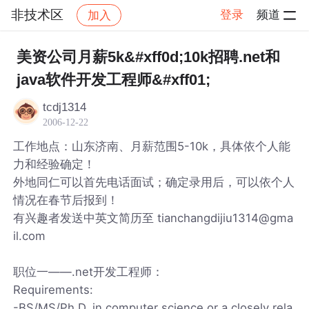
非技术区
登录
频道
加入
帖子详情
社区
非技术区
美资公司月薪5k&#xff0d;10k招聘.net和
java软件开发工程师&#xff01;
tcdj1314
2006-12-22
工作地点：山东济南、月薪范围5-10k，具体依个人能
力和经验确定！
外地同仁可以首先电话面试；确定录用后，可以依个人
情况在春节后报到！
有兴趣者发送中英文简历至 tianchangdijiu1314@gma
il.com
职位一——.net开发工程师：
Requirements:
-BS/MS/Ph.D. in computer science or a closely rela