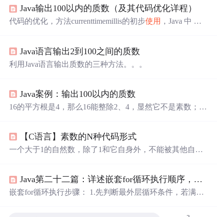
Java输出100以内的质数（及其代码优化详程）
代码的优化，方法currenttimemillis的初步
使用
，Java 中 Mat
h.sqrt()方法（开平方）
Java语言输出2到100之间的质数
利用Java语言输出质数的三种方法。。。
Java案例：输出100以内的质数
16的平方根是4，那么16能整除2、4，显然它不是素数；而
7的平方根是2.646左右，那么7显然不能整除小于等于它平
方根的数--2，则它是质数。便是你是否能够真正的理解题
【C语言】素数的N种代码形式
目意思，并且给出相应的解决方案。好啦，实际上刚开始
不能理解也是正常，多多重复，百炼成钢，一个好的java
一个大于1的自然数，除了1和它自身外，不能被其他自然
人是没有头发滴！两年之前：我也知道质数是个什么：除
数整除的数叫做质数，那如果我们想知道1--200之间的素
了它本身和1再没有比它小的数能被整除它！在两年后的今
数是什么，那该如何用C语言去解决这个问题呢。由此我
天，轻松解决！思来想去，还是写一写两年前还是百思不
Java第二十二篇：详述嵌套for循环执行顺序，小白看了也能懂
们可以得出这段代码仅仅只是100个数就循环了3292次，而
得其解的输出质数问题！为什么这样子能行呢？它的平方
我们判断一个算法是否优劣是看它是否高效，执行效率是
嵌套for循环执行步骤： 1.先判断最外层循环条件，若满足
根，说明不是质数！
否高效。其基本思想是：对于正整数n，若n能被2到n-1之
条件则进入第一层循环体; 2.进入第一层循环体后进行第二
间的任一整数整除，则n非质数；有些时候，除了检验给定
层循环条件判断，若满足判断条件，进入第二层循环体; 3.