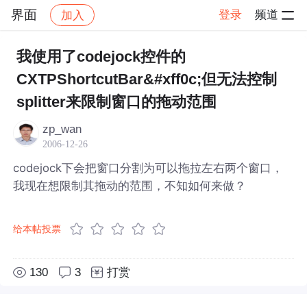
界面
登录
频道
加入
帖子详情
社区
界面
我使用了codejock控件的
CXTPShortcutBar&#xff0c;但无法控制
splitter来限制窗口的拖动范围
zp_wan
2006-12-26
codejock下会把窗口分割为可以拖拉左右两个窗口，
我现在想限制其拖动的范围，不知如何来做？
给本帖投票
130
3
打赏