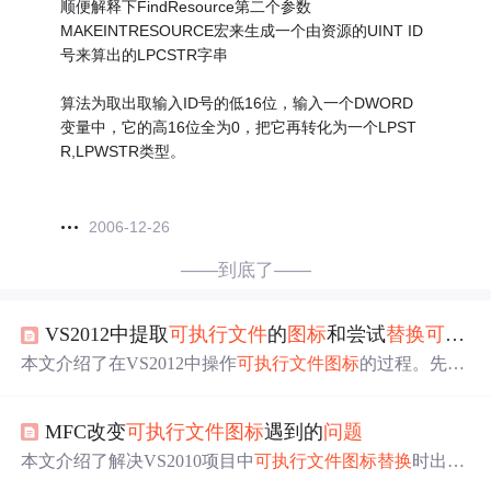
顺便解释下FindResource第二个参数
MAKEINTRESOURCE宏来生成一个由资源的UINT ID
号来算出的LPCSTR字串
算法为取出取输入ID号的低16位，输入一个DWORD
变量中，它的高16位全为0，把它再转化为一个LPST
R,LPWSTR类型。
2006-12-26
——到底了——
VS2012中提取
可执行文件
的
图标
和尝试
替换
可执行文件
本文介绍了在VS2012中操作
可执行文件
图标
的过程。先通
过打开文件功能打开系统计算器exe文件，成功提取其
图标
。接着尝试
替换
图标
，导入新
图标
时遇到命名
问题
，菜单
MFC改变
可执行文件
图标
遇到的
问题
无重命名功能，文件名会自动命名且属性框不可更改，无
法直接
替换
，早期VC6或许可行。
本文介绍了解决VS2010项目中
可执行文件
图标
替换
时出现
的fatal error LNK1123错误的方法。通过比较并
替换
不同路