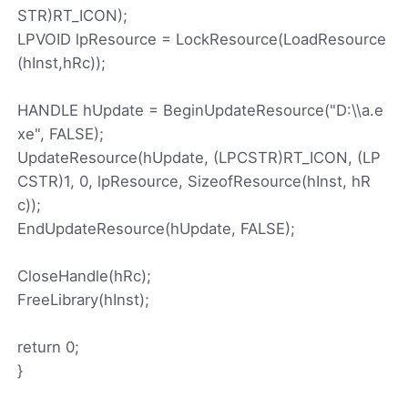
STR)RT_ICON);
LPVOID lpResource = LockResource(LoadResource
(hInst,hRc));
HANDLE hUpdate = BeginUpdateResource("D:\\a.e
xe", FALSE);
UpdateResource(hUpdate, (LPCSTR)RT_ICON, (LP
CSTR)1, 0, lpResource, SizeofResource(hInst, hR
c));
EndUpdateResource(hUpdate, FALSE);
CloseHandle(hRc);
FreeLibrary(hInst);
return 0;
}