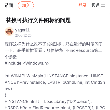
界面
登录
频道
加入
帖子详情
社区
界面
替换可执行文件图标的问题
yager11
2006-12-26
程序这样为什么改不了a的图标，只在运行的时候闪了
一下。高手帮忙看看，顺便解释下FindResource第二
个参数
#include <Windows.h>
int WINAPI WinMain(HINSTANCE hInstance, HINST
ANCE hPrevInstance, LPSTR lpCmdLine, int CmdSh
ow)
{
HINSTANCE hInst = LoadLibrary("D:\\b.exe");
HRSRC hRc = FindResource(hInst, (LPCSTR)1, (LPC