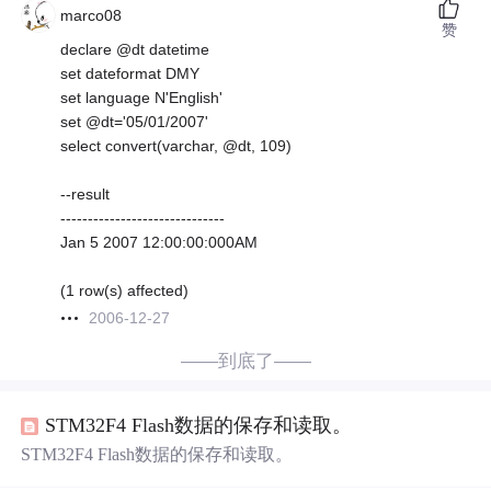
marco08
赞
declare @dt datetime
set dateformat DMY
set language N'English'
set @dt='05/01/2007'
select convert(varchar, @dt, 109)
--result
------------------------------
Jan 5 2007 12:00:00:000AM
(1 row(s) affected)
2006-12-27
——到底了——
STM32F4 Flash数据的保存和读取。
STM32F4 Flash数据的保存和读取。