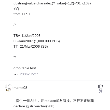
ubstring(value,charindex('/',value)+1,2)+'01'),109)
+'/')
from TEST
/*
TBA-11/Jun/2005
05/Jan/2007 (1,000.000 PCS)
TT- 21/Mar/2006-(SB)
*/
drop table test
2006-12-27
marco08
赞
--提供一個方法， 用replace函數替換。不行不要罵我
declare @str varchar(200)