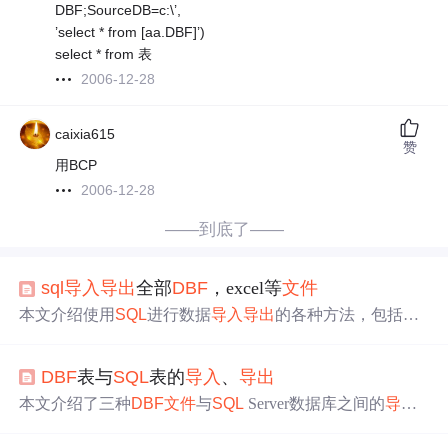
DBF;SourceDB=c:\’,
’select * from [aa.DBF]’)
select * from 表
2006-12-28
caixia615
赞
用BCP
2006-12-28
——到底了——
sql
导入
导出
全部
DBF
，excel等
文件
本文介绍使用
SQL
进行数据
导入
导出
的各种方法，包括不
同格式
文件
如Excel、文本、
DBF
等的处理，以及跨数据库
操作如Oracle和
SQL
Server间的交互。
DBF
表与
SQL
表的
导入
、
导出
本文介绍了三种
DBF
文件
与
SQL
Server数据库之间的
导入
导出
方法。方法一使用查询分析器执行特定
语句
实现；方
法二是通过
SQL
Server
导入
导出
工具进行配置；方法三将
D