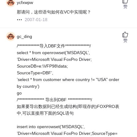
ycfxwpw
赞
那请问，这些语句如何在VC中实现呢？
2007-01-18
gc_ding
赞
/**************导入DBF文件****************/
select * from openrowset(’MSDASQL’,
’Driver=Microsoft Visual FoxPro Driver;
SourceDB=e:\VFP98\data;
SourceType=DBF’,
’select * from customer where country != "USA" order
by country’)
go
/***************** 导出到DBF ***************/
如果要导出数据到已经生成结构(即现存的)FOXPRO表
中,可以直接用下面的SQL语句
insert into openrowset(’MSDASQL’,
’Driver=Microsoft Visual FoxPro Driver;SourceType=