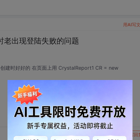
用AI写
显示报表时老出现登陆失败的问题
时好好的 在页面上用 CrystalReport1 CR = new
转发到动态
举报
写回