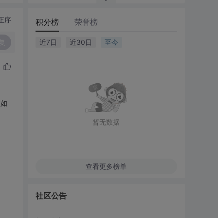
正序
积分榜
荣誉榜
复
近7日
近30日
至今
;如
暂无数据
查看更多榜单
社区公告