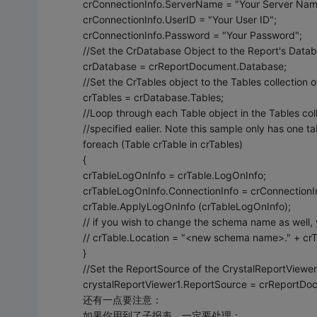
crConnectionInfo.ServerName = "Your Server Nam
crConnectionInfo.UserID = "Your User ID";
crConnectionInfo.Password = "Your Password";
//Set the CrDatabase Object to the Report's Data
crDatabase = crReportDocument.Database;
//Set the CrTables object to the Tables collection 
crTables = crDatabase.Tables;
//Loop through each Table object in the Tables col
//specified ealier. Note this sample only has one ta
foreach (Table crTable in crTables)
{
crTableLogOnInfo = crTable.LogOnInfo;
crTableLogOnInfo.ConnectionInfo = crConnectionI
crTable.ApplyLogOnInfo (crTableLogOnInfo);
// if you wish to change the schema name as well, y
// crTable.Location = "<new schema name>." + cr
}
//Set the ReportSource of the CrystalReportViewer 
crystalReportViewer1.ReportSource = crReportDo
还有一点要注意：
如果你用到了子报表，一定要处理：