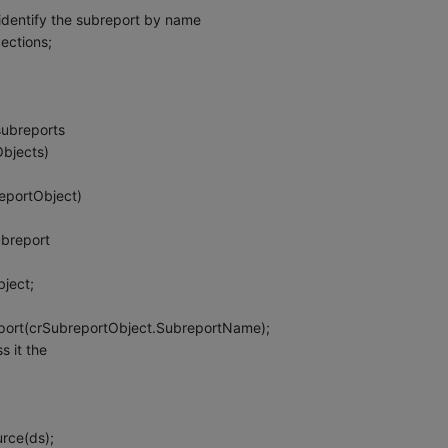
 identify the subreport by name
ections;
 subreports
Objects)
eportObject)
subreport
ject;
ort(crSubreportObject.SubreportName);
s it the
rce(ds);