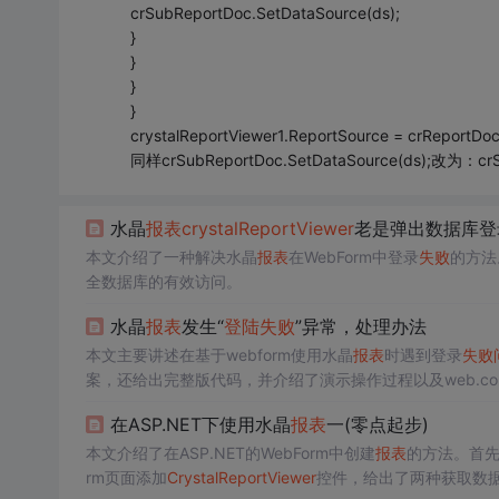
crSubReportDoc.SetDataSource(ds);
}
}
}
}
crystalReportViewer1.ReportSource = crReportDo
同样crSubReportDoc.SetDataSource(ds);改为：crSub
水晶
报表
crystal
ReportViewer
老是弹出数据库登
本文介绍了一种解决水晶
报表
在WebForm中登录
失败
的方法
全数据库的有效访问。
水晶
报表
发生“
登陆
失败
”异常，处理办法
本文主要讲述在基于webform使用水晶
报表
时遇到登录
失败
案，还给出完整版代码，并介绍了演示操作过程以及web.con
在ASP.NET下使用水晶
报表
一(零点起步)
本文介绍了在ASP.NET的WebForm中创建
报表
的方法。首
rm页面添加
Crystal
ReportViewer
控件，给出了两种获取数据库