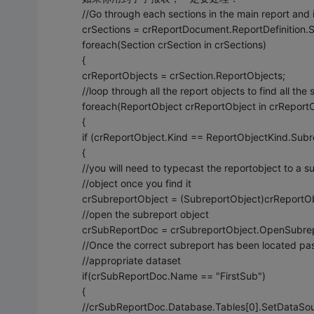
//Go through each sections in the main report and
crSections = crReportDocument.ReportDefinition.S
foreach(Section crSection in crSections)
{
crReportObjects = crSection.ReportObjects;
//loop through all the report objects to find all the
foreach(ReportObject crReportObject in crReport
{
if (crReportObject.Kind == ReportObjectKind.Subr
{
//you will need to typecast the reportobject to a 
//object once you find it
crSubreportObject = (SubreportObject)crReportOb
//open the subreport object
crSubReportDoc = crSubreportObject.OpenSubrep
//Once the correct subreport has been located pas
//appropriate dataset
if(crSubReportDoc.Name == "FirstSub")
{
//crSubReportDoc.Database.Tables[0].SetDataSou