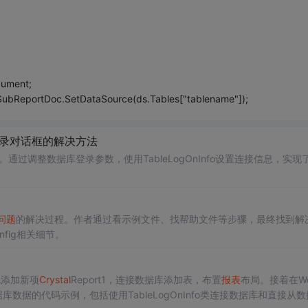
cument;
ReportDoc.SetDataSource(ds.Tables["tablename"]);
录对话框的解决方法
。通过调整数据库登录参数，使用TableLogOnInfo设置连接信息，实现
问题
的解决过程。作者通过看示例文件、找帮助文件等步骤，最终找到解
fig相关细节。
先添加新项
Crystal
Report1，连接数据库添加表，布置
报表
布局。接着在We
数据的代码示例，包括使用TableLogOnInfo类连接数据库和直接从数