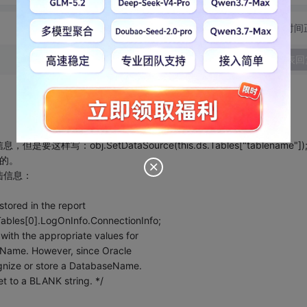
切换为时间
发表回
obj.SetDataSource(this.ds.Tables["tablename"])
框的。
陆信息：
stored in the report
ables[0].LogOnInfo.ConnectionInfo;
with the appropriate values for
eName. However, since Oracle
gnize or store a DatabaseName.
 to a BLANK string. */