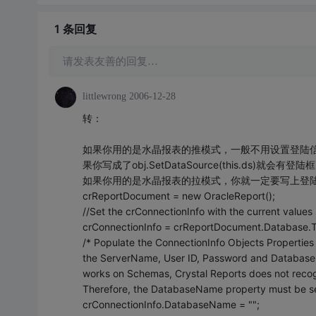
1 条
回复
请发表友善的回复…
littlewrong
2006-12-28
转：
如果你用的是水晶报表的推模式，一般不用设置登陆信息，但是要这样写：
果你写成了obj.SetDataSource(this.ds)就会有登陆
如果你用的是水晶报表的拉模式，你就一定要写上登
crReportDocument = new OracleReport();
//Set the crConnectionInfo with the current values 
crConnectionInfo = crReportDocument.Database.T
/* Populate the ConnectionInfo Objects Properties 
the ServerName, User ID, Password and Databas
works on Schemas, Crystal Reports does not reco
Therefore, the DatabaseName property must be set
crConnectionInfo.DatabaseName = "";