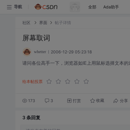
全部
Ada助手
导航
社区
界面
帖子详情
屏幕取词
2006-12-29 05:23:18
whetter
请问各位高手一下，浏览器如IE上用鼠标选择文本的
给本帖投票
173
3
打赏
分享
收藏
3 条
回复