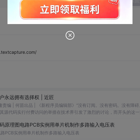
发表回
xtcapture.com/
户永远拥有选择权 | 近匠
启隆责编 | 何苗出品 | 《新程序员编辑部》“没有订阅。没有密码。没有障
ux（RHEL）对其源代码实行付费访问的举措在技术界引发了激烈的讨论，而开头的这
 的争议的直接回应：他们组成了一个新...
代码原理图电路PCB实例用单片机制作多路输入电压表
电路PCB实例用单片机制作多路输入电压表