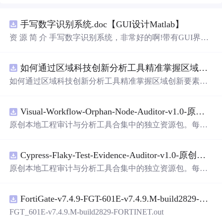
手写数字识别系统.doc【GUI设计Matlab】
资 源 简 介 手写数字识别系统，非常好的啊!带有GUI界
面，使用方便! 详 情 说 明 用这个手写数字识别系统，你可
以轻松地识别手写数字。这个系统不仅功能强大，而且还
如何通过区域科技创新分析工具精准掌握区域创新要素分布与产业链融合现状？.docx
带有直观的图形用户界面（GUI），非常容易使用。你只
需要将手写数字输入系统，它将立即给出准确的识别结
如何通过区域科技创新分析工具精准掌握区域创新要素分
果。这个系统可以在各种场景中使用，无论是学校、工作
布与产业链融合现状？
还是日常生活，都能为你提供快速和准确的识别服务。它
是
一个
非常方便和实用的工具，你一定会喜欢它的！
Visual-Workflow-Orphan-Node-Auditor-v1.0-原创源码与文档.zip
原创本地工程审计与分析工具合集中的独立资源包。每个
ZIP包含完整源码、3项自动化测试、可复现合成示例、离
线HTML、JSON与SVG报告、1080×720真实运行效果图、
Cypress-Flaky-Test-Evidence-Auditor-v1.0-原创源码与文档.zip
README、运行说明、功能清单、MIT License及原创与授
权声明。解压后进入project目录，执行npm test验证算法，
原创本地工程审计与分析工具合集中的独立资源包。每个
执行npm run report生成报告，也可通过本地静态服务器打
ZIP包含完整源码、3项自动化测试、可复现合成示例、离
开网页。运行时零第三方依赖，不包含热点产品或开源项
线HTML、JSON与SVG报告、1080×720真实运行效果图、
目源码、Logo、官方截图、论文、生产日志或其他受限素
FortiGate-v7.4.9-FGT-601E-v7.4.9.M-build2829-FORTINET.out
README、运行说明、功能清单、MIT License及原创与授
材。适合前端开发、AI应用工程、测试审计和课程实践。
权声明。解压后进入project目录，执行npm test验证算法，
FGT_601E-v7.4.9.M-build2829-FORTINET.out
执行npm run report生成报告，也可通过本地静态服务器打