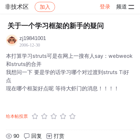
非技术区
登录
频道
加入
帖子详情
社区
非技术区
关于一个学习框架的新手的疑问
zj19841001
2006-12-30
本打算学习struts可是在网上一搜有人say：webweok
和struts的合并
我想问一下 要是学的话学习哪个对过渡到struts Ti好
点
现在哪个框架好点呢 等待大虾门的消息！！！！
给本帖投票
90
回复
打赏