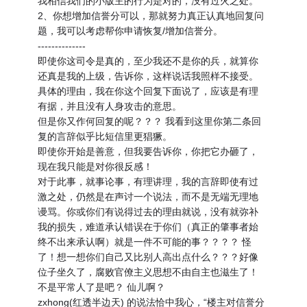
我相信我们的小版主的行为是对的，没有过火之处。
2、你想增加信誉分可以，那就努力真正认真地回复问
题，我可以考虑帮你申请恢复/增加信誉分。
--------------
即使你这司令是真的，至少我还不是你的兵，就算你
还真是我的上级，告诉你，这样说话我照样不接受。
具体的理由，我在你这个回复下面说了，应该是有理
有据，并且没有人身攻击的意思。
但是你又作何回复的呢？？？ 我看到这里你第二条回
复的言辞似乎比短信里更猖獗。
即使你开始是善意，但我要告诉你，你把它办砸了，
现在我只能是对你很反感！
对于此事，就事论事，有理讲理，我的言辞即使有过
激之处，仍然是在声讨一个说法，而不是无端无理地
谩骂。你或你们有说得过去的理由就说，没有就弥补
我的损失，难道承认错误在于你们（真正的肇事者始
终不出来承认啊）就是一件不可能的事？？？？ 怪
了！想一想你们自己又比别人高出点什么？？？好像
位子坐久了，腐败官僚主义思想不由自主也滋生了！
不是平常人了是吧？ 仙儿啊？
zxhong(红透半边天) 的说法恰中我心，“楼主对信誉分