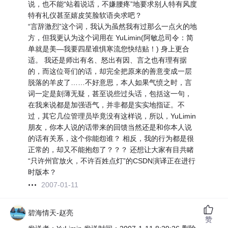
说，也不能“站着说话，不嫌腰疼”地要求别人特有风度
特有礼仪甚至嬉皮笑脸软语央求吧？
“言辞激烈”这个词，我认为虽然我有过那么一点火的地
方，但我更认为这个词用在 YuLimin(阿敏总司令：简
单就是美—我要四星谁惧寒流您快结贴！) 身上更合
适。 我还是师出有名、怒出有因、言之也有理有据
的，而这位哥们的话，却完全把原来的善意变成一层
脱落的羊皮了……不好意思，本人如果气愤之时，言
词一定是刻薄无疑，甚至说些过头话，包括这一句，
在我来说都是加强语气，并非都是实实地指证。不
过，其它几位管理员毕竟没有这样说，所以，YuLimin
朋友，你本人说的话带来的回馈当然还是和你本人说
的话有关系，这个你能怨谁？ 相反，我的行为都是很
正常的，却又不能抱怨了？？？ 还想让大家有目共睹
“只许州官放火，不许百姓点灯”的CSDN演译正在进行
时版本？
2007-01-11
碧海情天-赵亮
赞