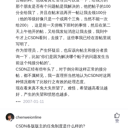
合格的料。他或者其它管理员可以查一下，给我分的
那个朋友是否有个问题帖是我解决的，他把帖子的100
分全给我了，并且在帖末说再开一帖让我去领100分
（他的等级好像只是一个或两个三角，当然不能一次
给200），这是前一天傍晚下班时的事情，然后在第二
天上午他开的帖，又给我发短消息让我去接，我到中
午才上CSDN看到，去接了。这些事我已经在首帖里就
写明了。
作为管理员，产生怀疑后，也应该向帖主和接分者质
询一下，比如“你们是因为解决哪个帖子的问题发生当
前这个纯接分帖的”。
CSDN正经有些年头了，对于倒分和这样正常的接分
帖，都不属鲜见，我一直理所当然地认为CSDN对这两
种情况都有了比较行之有效的处理态度。
现在看来真不免大失所望了。难怪，希望越高看法越
好，产生的失望和愤怒也越多。
2007-01-11
chenweionline
赞
CSDN各版版主的任免制度是什么样的?