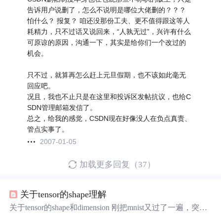
告诉用户说删了，怎么不说明是哪位大佬删的？？？
怕什么？ 报复？ 咱还没那份工夫、更不值得跟这等人
耗精力，只不过话又说回来，“人孰无过”，兴许有什么
可原谅的原因，沟通一下，其实是给你们一个改过的
机会。
只不过，就算再怎么赶上元旦假期，也不该如此毫无
回应吧。
况且，我也不止只是在这里和投诉区发帖抗议，也给C
SDN管理邮箱发信了。
总之，给我的感觉，CSDN现在好像没人在负点真责、
管点实事了。
2007-01-05
加载更多回复（37）
关于tensor的shape理解
关于tensor的shape和dimension 刚把mnist又过了一遍，突然
感觉对tensor的shape有了新的理解，虽然很基础，还是想