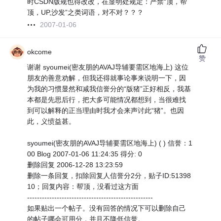
时CSDN版规也得改改，在显明处规定：严禁“顶，帮
顶，UP,沙发”之类词语，对不对？？？
2007-01-06
okcome
赞
谢谢 syoumei(密友朋的AVAJ导辅要需区地海上) 这位
朋友的善意劝解，但我还得就事论事来说明一下，因
为我的习惯显然和减我信誉分的“版猪”正好相反，我基
本都是先思后行，把大多可能情况都想到，当很难找
到可以解释的正当理由时我才会来声讨此“猪”。也因
此，义愤益甚。
syoumei(密友朋的AVAJ导辅要需区地海上) ( ) 信誉：1
00 Blog 2007-01-06 11:24:35 得分: 0
删除回复 2006-12-28 13:23:59
删除一条回复，扣除回复人信誉分2分，贴子ID:51398
10；回复内容：帮顶，没看过这方面
---------------------------------------------------
如果贴出一个帖子。没有回答的情况下可以删除自己
的帖子哪会可用分，并且不降低信誉。