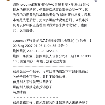
赞
谢谢 syoumei(密友朋的AVAJ导辅要需区地海上) 这位
朋友的善意劝解，但我还得就事论事来说明一下，因
为我的习惯显然和减我信誉分的“版猪”正好相反，我基
本都是先思后行，把大多可能情况都想到，当很难找
到可以解释的正当理由时我才会来声讨此“猪”。也因
此，义愤益甚。
syoumei(密友朋的AVAJ导辅要需区地海上) ( ) 信誉：1
00 Blog 2007-01-06 11:24:35 得分: 0
删除回复 2006-12-28 13:23:59
删除一条回复，扣除回复人信誉分2分，贴子ID:51398
10；回复内容：帮顶，没看过这方面
---------------------------------------------------
如果贴出一个帖子。没有回答的情况下可以删除自己
的帖子哪会可用分，并且不降低信誉。
但是别人顶过就无法回收了
可能别人根据这点投诉你了
纯属瞎猜
－－－－－－－－－－－－－－
如果真都这样，谁还敢帮顶以让知道的人来解决呢？