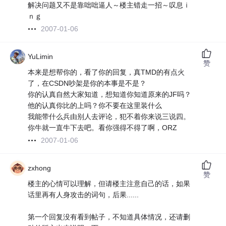
解决问题又不是靠咄咄逼人～楼主错走一招～叹息ｉ
ｎｇ
2007-01-06
YuLimin
赞
本来是想帮你的，看了你的回复，真TMD的有点火
了，在CSDN吵架是你的本事是不是？
你的认真自然大家知道，想知道你知道原来的JF吗？
他的认真你比的上吗？你不要在这里装什么
我能带什么兵由别人去评论，犯不着你来说三说四。
你牛就一直牛下去吧。看你强得不得了啊，ORZ
2007-01-06
zxhong
赞
楼主的心情可以理解，但请楼主注意自己的话，如果
话里再有人身攻击的词句，后果......
第一个回复没有看到帖子，不知道具体情况，还请删