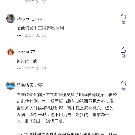
2007-01-05
OnlyFor_love
赞
给他们发个短消息吧 呵呵
2007-01-05
jianghu77
赞
路过瞧一瞧
2007-01-05
碧海情天-赵亮
赞
看来CSDN的版主或者管理员除了时而神秘现身、神经
错乱地乱删一气、反而应当删的却视而不见之外，应
当出来的时候却讳默如深，真不愧是武林魔头一级的
人物，浑然一派，绝不用为自己发狂的后果解释什
么，删了就走，潇洒已极。
CSDN删帖制度本身也在包庇那些不称职的版主，只是