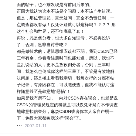
面的帖子，也不难发现是有前因后果的。
正因为我认为这本不该是个问题，本不该产生错误。
但是，那位管理员，毫无疑问，完全不负责任啊，一
点调查都没有做！仅凭怀疑就可以这样吗？？？？ 那
这个社会和世界，还不彻底乱了套！
再说，凡是倒分者，也大多自知理亏，不必再投诉
了，否则，岂非自讨苦吃？
都是做技术的，逻辑思维应该都不弱，我到CSDN已经
三年有余，你看看注册时间也能知道，所以，我也不
是乱说话的人，更不是孜孜倒分者，否则，三年时
间，我怎么也倒成你这样的三星了。不管是有效地解
决问题，还是楼主看着我亲切，我每次得的分都有帖
子记录，有原因存在，可以随便查，但我不能认可这
样随意甚至是肆意地“恶搞”！
如果是我有所不知，一向对CSDN存在误会，也就是说
CSDN的管理员规定的确就是可以仅凭怀疑而不作调查
地肆意扣信誉分，麻烦CSDN或者你本人亲自声明一
下，免得大家都象我这样“误会”了。
2007-01-11