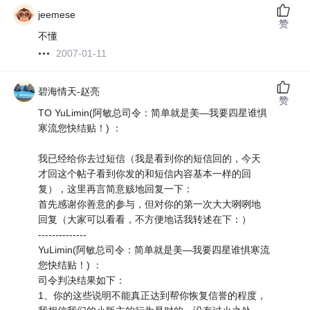
jeemese
赞
不懂
2007-01-11
碧海情天-赵亮
赞
TO YuLimin(阿敏总司令：简单就是美—我要四星谁惧
寒流您快结贴！) ：
我已经给你去过短信（我是看到你的短信回的，今天
才回这个帖子看到你发的和短信内容基本一样的回
复），这里再言简意赅地回复一下：
首先感谢你善意的参与，但对你的第一次大大咧咧地
回复（大家可以看看，不方便地话我转述在下：）
--------------
YuLimin(阿敏总司令：简单就是美—我要四星谁惧寒流
您快结贴！) ：
司令判决结果如下：
1、你的这些说明不能真正达到帮你恢复信誉的程度，