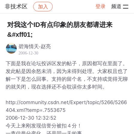
非技术区
登录
频道
加入
帖子详情
社区
非技术区
对我这个ID有点印象的朋友都请进来
&#xff01;
碧海情天-赵亮
2006-12-30
下面是我在论坛投诉区发的帖子，原因都写在里面了。
发此帖是因余怒未消，因为未得到处理。大家权且也了
解一下是怎么回事。支持的留个名，不支持或觉得无聊
的就关闭，现在选择还不会耽误你太多时间。
http://community.csdn.net/Expert/topic/5266/5266
404.xml?temp=.7553675
2006-12-30 12:32:52
今天上来刚发现信誉分被扣４分！
一查信誉分变化，还是同一天的事。