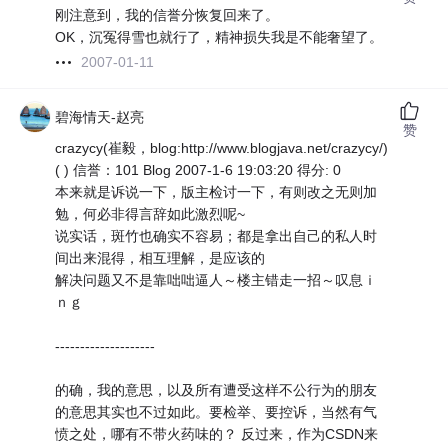
刚注意到，我的信誉分恢复回来了。
OK，沉冤得雪也就行了，精神损失我是不能奢望了。
2007-01-11
碧海情天-赵亮
赞
crazycy(崔毅，blog:http://www.blogjava.net/crazycy/)
( ) 信誉：101 Blog 2007-1-6 19:03:20 得分: 0
本来就是诉说一下，版主检讨一下，有则改之无则加
勉，何必非得言辞如此激烈呢~
说实话，斑竹也确实不容易；都是拿出自己的私人时
间出来混得，相互理解，是应该的
解决问题又不是靠咄咄逼人～楼主错走一招～叹息ｉ
ｎｇ
--------------------
的确，我的意思，以及所有遭受这样不公行为的朋友
的意思其实也不过如此。要检举、要控诉，当然有气
愤之处，哪有不带火药味的？ 反过来，作为CSDN来