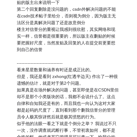
贴的版主出来说明一下
第二个回复删除是没问题的，csdn外解决问题的不能
在csdn技术帖子里给分，否则视为倒分，因为版主无
法区分是真解决问题了还是故意倒分
楼主对信誉分的重视让我感到很欣慰，其实网络和现
实一样，信誉都是很重要的，所以版主在删贴的时候
要把握好尺度，当然发贴及回复的人在提交前更要想
到自己的信誉
------------------------------
看来星星数量和涵养有时还是成正比的。
但是，我还是看到 zxhong(红透半边天) 作出了一种很
遗憾的估计，就是对于第2个问题。
如果真是在场外解决的问题，甚至即使是在CSDN里但
却不是那个小类版块的话，我都不会说什么了。这点
自律和自知我还是有的，而且我也一向认为这对大家
都是起码的尺度了，直到看到那个删我信誉分的管理
员令人极其惊讶然后就是极其愤怒的行为。
似乎他的法眼一看之下就是个倒分之举？ 我说过不只
一次，没作调查就武断行事，不管初衷如何，都不是