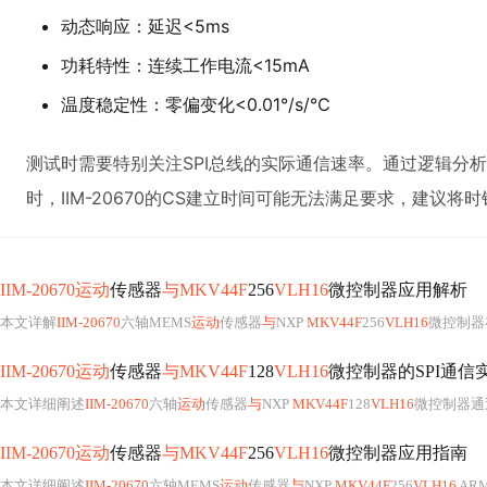
动态响应：延迟<5ms
功耗特性：连续工作电流<15mA
温度稳定性：零偏变化<0.01°/s/℃
测试时需要特别关注SPI总线的实际通信速率。通过逻辑分析仪
时，IIM-20670的CS建立时间可能无法满足要求，建议将
IIM-20670运动
传感器
与MKV44F
256
VLH16
微控制器应用解析
本文详解
IIM-20670
六轴MEMS
运动
传感器
与
NXP
MKV44F
256
VLH16
微控制器
IIM-20670运动
传感器
与MKV44F
128
VLH16
微控制器的SPI通信
本文详细阐述
IIM-20670
六轴
运动
传感器
与
NXP
MKV44F
128
VLH16
微控制器通过SP
IIM-20670运动
传感器
与MKV44F
256
VLH16
微控制器应用指南
本文详细阐述
IIM-20670
六轴MEMS
运动
传感器
与
NXP
MKV44F
256
VLH16
AR