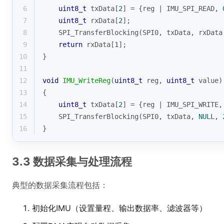
6
uint8_t
 txData[
2
] = {reg | IMU_SPI_READ, 
7
uint8_t
 rxData[
2
];
8
    SPI_TransferBlocking(SPI0, txData, rxData
9
return
 rxData[
1
];
10
}
11
12
void
IMU_WriteReg
(
uint8_t
 reg, 
uint8_t
 value)
13
{
14
uint8_t
 txData[
2
] = {reg | IMU_SPI_WRITE,
15
    SPI_TransferBlocking(SPI0, txData, 
NULL
, 
16
}
3.3 数据采集与处理流程
典型的数据采集流程包括：
初始化IMU（设置量程、输出数据率、滤波器等）