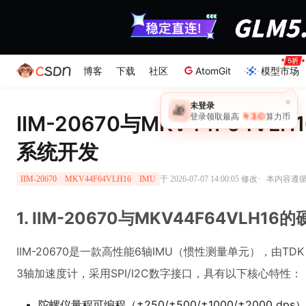
博客
下载
社区
AtomGit
模型市场
×
未登录
🎁
￥30
IIM-20670与MKV44F64V
登录领取最高
算力币
系统开发
·
于 2026-07-07 14:00:05 修改
本内容遵循C
IIM-20670
MKV44F64VLH16
IMU
1. IIM-20670与MKV44F64VLH1
IIM-20670是一款高性能6轴IMU（惯性测量单元），由TDK
3轴加速度计，采用SPI/I2C数字接口，具有以下核心特性：
陀螺仪量程可编程（±250/±500/±1000/±2000 dps）