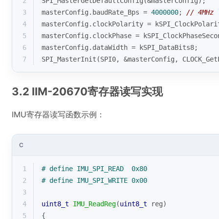
2
SPI_MasterGetDefaultConfig(&masterConfig);
3
masterConfig.baudRate_Bps = 
4000000
; 
// 4MHz
4
masterConfig.clockPolarity = kSPI_ClockPolari
5
masterConfig.clockPhase = kSPI_ClockPhaseSeco
6
masterConfig.dataWidth = kSPI_DataBits8;
7
SPI_MasterInit(SPI0, &masterConfig, CLOCK_Get
3.2 IIM-20670寄存器读写实现
IMU寄存器读写函数示例：
C
1
# 
define
 IMU_SPI_READ  0x80
2
# 
define
 IMU_SPI_WRITE 0x00
3
4
uint8_t
IMU_ReadReg
(
uint8_t
 reg)
5
{