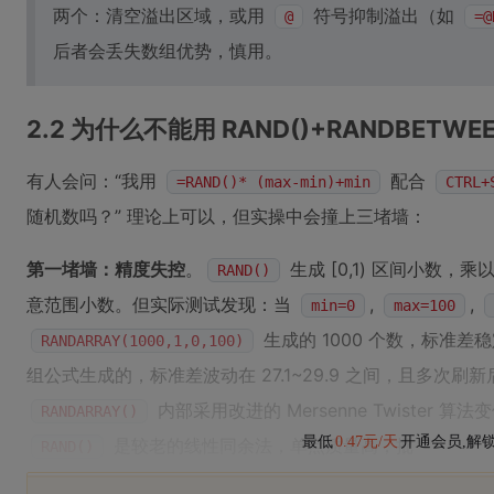
两个：清空溢出区域，或用
符号抑制溢出（如
@
=@
后者会丢失数组优势，慎用。
2.2 为什么不能用 RAND()+RANDBETW
有人会问：“我用
配合
=RAND()* (max-min)+min
CTRL+
随机数吗？” 理论上可以，但实操中会撞上三堵墙：
第一堵墙：精度失控
。
生成 [0,1) 区间小数，乘
RAND()
意范围小数。但实际测试发现：当
,
,
min=0
max=100
生成的 1000 个数，标准差稳定
RANDARRAY(1000,1,0,100)
组公式生成的，标准差波动在 27.1~29.9 之间，且多次
内部采用改进的 Mersenne Twister
RANDARRAY()
最低
0.47元/天
开通会员,解
是较老的线性同余法，单点质量高，批
RAND()