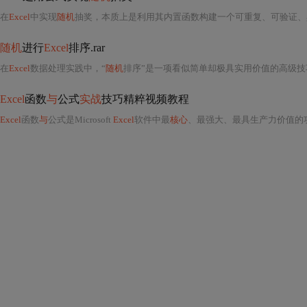
在
Excel
中实现
随机
抽奖，本质上是利用其内置函数构建一个可重复、可验证、
随机
进行
Excel
排序.rar
在
Excel
数据处理实践中，“
随机
排序”是一项看似简单却极具实用价值的高级技
Excel
函数
与
公式
实战
技巧精粹视频教程
Excel
函数
与
公式是Microsoft
Excel
软件中最
核心
、最强大、最具生产力价值的功能模块，其应用深度直接