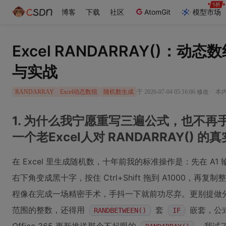
博客
下载
社区
AtomGit
模型市场
Excel RANDARRAY()：
与实战
·
于 2026-07-04 05:16:06 修改
本内
RANDARRAY
Excel动态数组
随机数生成
1. 为什么我宁愿重写三遍公式，也不再手动
一个老Excel人对 RANDARRAY() 的
在 Excel 里生成随机数，十年前我的标准操作是：先在 A1
右下角变成黑十字，按住 Ctrl+Shift 拖到 A1000，
程像在完成一场精密手术，手抖一下就前功尽弃。更别提做
范围的整数，还得用
套
嵌套，公式
RANDBETWEEN()
IF