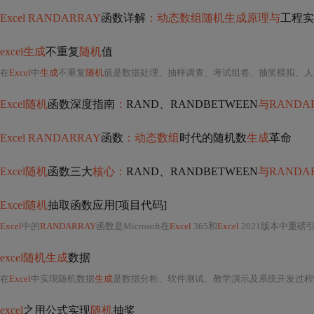
Excel RANDARRAY
函数详解
：动态数组随机生成原理与
工程实
excel生成
不重复
随机
值
在
Excel
中
生成
不重复
随机
值是数据处理、抽样调查、考试组卷、抽奖模拟、人员
Excel随机
函数深度指南
：
RAND、RANDBETWEEN
与RANDA
Excel RANDARRAY
函数
：动态数组
时代的随机数
生成
革命
Excel随机
函数三大
核心：
RAND、RANDBETWEEN
与RANDA
Excel随机
抽取函数应用[项目代码]
Excel
中的
RANDARRAY
函数是Microsoft在
Excel
365和
Excel
2021版本中重磅
excel随机生成
数据
在
Excel
中实现随机数据
生成
是数据分析、软件测试、教学演示及系统开发过程
excel
之用公式实现
随机
抽奖