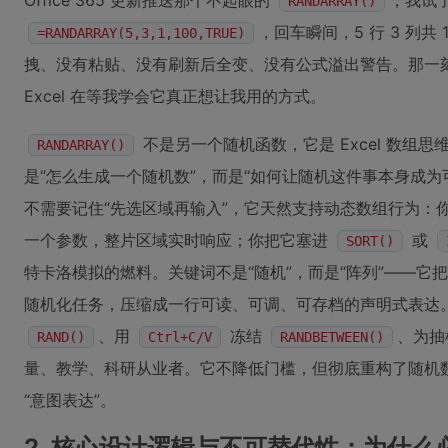
Office 365 更新推送那个不起眼的
，我试
RANDARRAY()
，回车瞬间，5 行 3 列
=RANDARRAY(5,3,1,100,TRUE)
拽、没有粘贴、没有刷新后全变、没有公式溢出警告。那一刻我
Excel 在等我学会它真正想让我用的方式。
不是另一个随机函数，它是 Excel 数组
RANDARRAY()
是“怎么生成一个随机数”，而是“如何让随机这件事本身成
不需要记住“先选区域再输入”，它天然支持动态数组行为：
一个参数，整片区域实时响应；你把它塞进
或
SORT()
特卡洛模拟的燃料。关键词不是“随机”，而是“阵列”——它把
随机化任务，压缩成一行可读、可调、可存档的声明式表达
、用
冻结
、为抽
RAND()
Ctrl+C/V
RANDBETWEEN()
量、教学、科研从业者。它不降低门槛，但彻底重构了随机数
“意图表达”。
2. 核心设计逻辑与不可替代性：为什么必须