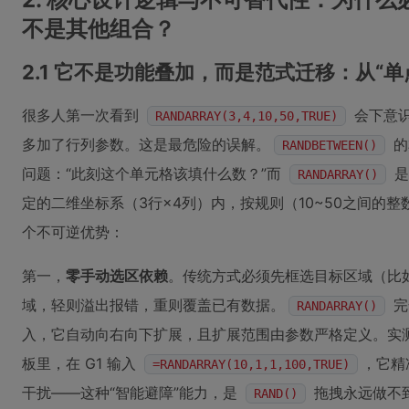
不是其他组合？
2.1 它不是功能叠加，而是范式迁移：从“单
很多人第一次看到
会下意
RANDARRAY(3,4,10,50,TRUE)
多加了行列参数。这是最危险的误解。
的
RANDBETWEEN()
问题：“此刻这个单元格该填什么数？”而
是
RANDARRAY()
定的二维坐标系（3行×4列）内，按规则（10~50之间的整
个不可逆优势：
第一，
零手动选区依赖
。传统方式必须先框选目标区域（比如
域，轻则溢出报错，重则覆盖已有数据。
完
RANDARRAY()
入，它自动向右向下扩展，且扩展范围由参数严格定义。实
板里，在 G1 输入
，它精
=RANDARRAY(10,1,1,100,TRUE)
干扰——这种“智能避障”能力，是
拖拽永远做不
RAND()