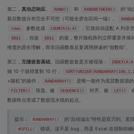
第二，
真动态响应
。
和
的“动
RAND()
RANDBETWEEN()
新后数值分布完全不可控（可能全挤在区间一端）。
RANDA
参数改成
，它就自动适配 A 列非
rows
COUNTA(A:A)
，你改
的值，整片随机阵列立即重算并保持均
$B$1
$B$1
维度的原生理解，而非旧函数靠反复调用拼凑的“假数组”。
第三，
无缝嵌套基础
。旧函数嵌套是灾难现场：
INDEX(A:A
抽 10 个就得复制 10 行；
SORT(UNIQUE(RANDARRAY(100,1,
+随机”的操作，
是唯一能作为底层数据源的
RANDARRAY()
筛选、被
对齐、被
FILTER()
SEQUENCE()
LET()
数据终点变成了数据流水线的起点。
提示：
的“自动溢出”特性是双刃剑。若
RANDARRAY()
错误。这不是 bug，而是 Excel 在强制
#SPILL!