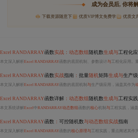
成为会员后, 你将
下载资源随意下
优质VIP博文免费学
优质文
Excel RANDARRAY
函数
实战：动态数组
随机数
生成与
工程化应
本文深入解析
Excel RANDARRAY
函数的底层机制、参数设计
与
工程化应用。
Excel RANDARRAY
函数
实战
指南
：
批量
随机
矩阵
生成与
生产级
本文深入解析
Excel RANDARRAY
函数的底层机制
与
生产级应用，涵盖其作为
Excel RANDARRAY
函数详解
：动态数组
随机数
生成与
工程实践
本文系统讲解
Excel
中
RANDARRAY动态数组
函数的
核心
机制
与
工程实践，涵
Excel RANDARRAY
函数
：
可控随机数
与动态数组实战
指南
本文深入解析
Excel RANDARRAY
函数的
核心原理与
工程实践，重点阐述其作