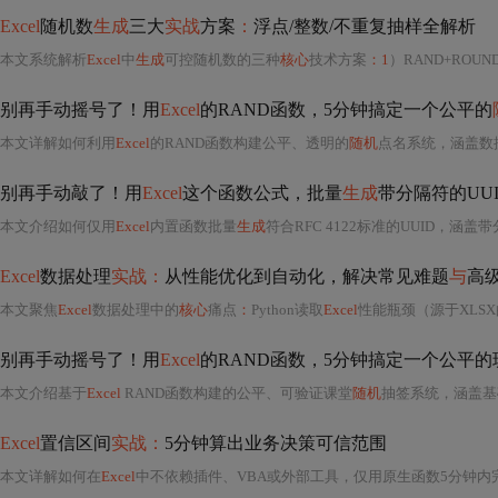
Excel
随机数
生成
三大
实战
方案
：
浮点/整数/不重复抽样全解析
本文系统解析
Excel
中
生成
可控随机数的三种
核心
技术方案
：1
）RAND+ROUND组合实现精度可控的浮点随机数；2
别再手动摇号了！用
Excel
的RAND函数，5分钟搞定一个公平的
本文详解如何利用
Excel
的RAND函数构建公平、透明的
随机
点名系统，涵盖数据规
别再手动敲了！用
Excel
这个函数公式，批量
生成
带分隔符的UU
本文介绍如何仅用
Excel
内置函数批量
生成
符合RFC 4122标准的UUID，涵盖带分隔符（8
Excel
数据处理
实战：
从性能优化到自动化，解决常见难题
与
高
本文聚焦
Excel
数据处理中的
核心
痛点
：
Python读取
Excel
性能瓶颈（源于XLS
别再手动摇号了！用
Excel
的RAND函数，5分钟搞定一个公平
本文介绍基于
Excel
RAND函数构建的公平、可验证课堂
随机
抽签系统，涵盖基
Excel
置信区间
实战：
5分钟算出业务决策可信范围
本文详解如何在
Excel
中不依赖插件、VBA或外部工具，仅用原生函数5分钟内