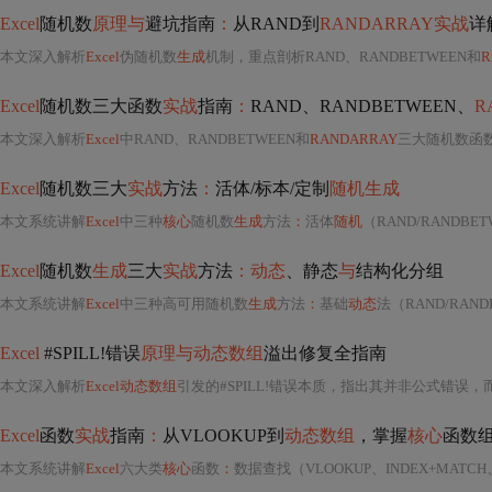
Excel
随机数
原理与
避坑指南
：
从RAND到
RANDARRAY实战
详
本文深入解析
Excel
伪随机数
生成
机制，重点剖析RAND、RANDBETWEEN和
R
Excel
随机数三大函数
实战
指南
：
RAND、RANDBETWEEN、
R
本文深入解析
Excel
中RAND、RANDBETWEEN和
RANDARRAY
三大随机数函
Excel
随机数三大
实战
方法
：
活体/标本/定制
随机生成
本文系统讲解
Excel
中三种
核心
随机数
生成
方法
：
活体
随机
（RAND/RANDBE
Excel
随机数
生成
三大
实战
方法
：动态
、静态
与
结构化分组
本文系统讲解
Excel
中三种高可用随机数
生成
方法
：
基础
动态
法（RAND/RANDBETWEEN实现实时刷新）、静态快照法（选择性粘贴固化结果，保障可审计性）、结构化分组法
Excel
#SPILL!错误
原理与动态数组
溢出修复全指南
本文深入解析
Excel动态数组
引发的#SPILL!错误本质，指出其并非公式错误，而是溢出范围（Spill Range）被硬
Excel
函数
实战
指南
：
从VLOOKUP到
动态数组
，掌握
核心
函数
本文系统讲解
Excel
六大类
核心
函数
：
数据查找（VLOOKUP、INDEX+MATCH、XLOOKUP）、文本清洗（TRIM/CLEAN/SUBSTITUTE/LEFT/MID等）、条件统计（SUMI