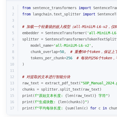
1
from
 sentence_transformers 
import
 SentenceTra
2
from
 langchain.text_splitter 
import
 SentenceT
3
4
# 加载一个轻量级的嵌入模型（all-MiniLM-L6-v2，仅8
5
embedder = SentenceTransformer(
'all-MiniLM-L6
6
splitter = SentenceTransformersTokenTextSplit
7
    model_name=
'all-MiniLM-L6-v2'
,
8
    chunk_overlap=
50
,  
# 重叠50个token，保证
9
    tokens_per_chunk=
256
# 每块约256个toke
10
)
11
12
# 对提取的文本进行智能分块
13
raw_text = extract_pdf_text(
"SOP_Manual_2024.
14
chunks = splitter.split_text(raw_text)
15
print
(
f"原始文本长度: 
{
len
(raw_text)}
 字符"
)
16
print
(
f"生成块数: 
{
len
(chunks)}
"
)
17
print
(
f"平均每块长度: 
{
sum
(
len
(c) 
for
 c 
in
 chu