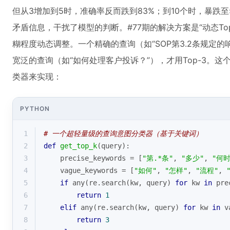
但从3增加到5时，准确率反而跌到83%；到10个时，暴跌
矛盾信息，干扰了模型的判断。#77期的解决方案是“动态To
糊程度动态调整。一个精确的查询（如“SOP第3.2条规定的响
宽泛的查询（如“如何处理客户投诉？”），才用Top-3。
类器来实现：
PYTHON
1
# 一个超轻量级的查询意图分类器（基于关键词）
2
def
get_top_k
(
query
):
3
    precise_keywords = [
"第.*条"
, 
"多少"
, 
"何时
4
    vague_keywords = [
"如何"
, 
"怎样"
, 
"流程"
, 
5
if
any
(re.search(kw, query) 
for
 kw 
in
 pre
6
return
1
7
elif
any
(re.search(kw, query) 
for
 kw 
in
 v
8
return
3