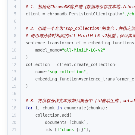
4
# 1. 初始化ChromaDB客户端（数据将保存在本地./chro
5
client = chromadb.PersistentClient(path=
"./ch
6
7
# 2. 创建一个名为"sop_collection"的集合，并指
8
# 使用与分块时相同的all-MiniLM-L6-v2模型，保证
9
sentence_transformer_ef = embedding_functions
10
    model_name=
"all-MiniLM-L6-v2"
11
)
12
collection = client.create_collection(
13
    name=
"sop_collection"
,
14
    embedding_function=sentence_transformer_e
15
)
16
17
# 3. 将所有分块文本添加到集合中（id自动生成，metad
18
for
 i, chunk 
in
enumerate
(chunks):
19
    collection.add(
20
        documents=[chunk],
21
        ids=[
f"chunk_
{i}
"
],