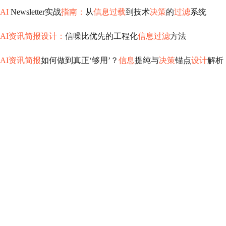
AI
Newsletter实战
指南：
从
信息过载
到技术
决策
的
过滤
系统
AI资讯简报设计：
信噪比优先的工程化
信息过滤
方法
AI资讯简报
如何做到真正‘够用’？
信息
提纯与
决策
锚点
设计
解析