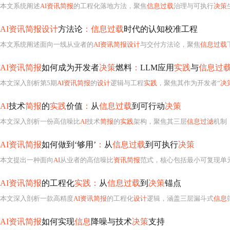
本文系统阐述
AI资讯简报
的工程化落地方法，聚焦
信息过载
治理与可执行
决策
生
AI资讯简报设计
方法论
：信息过载
时代的认知校准工程
本文系统阐述面向一线从业者的
AI资讯简报设计
与交付方法论，聚焦
信息过载
AI资讯简报
如何成为开发者
决策
燃料
：
LLM应用
实践
与
信息过
本文深入剖析第5期
AI资讯简报
的
设计
逻辑与工程
实践
，聚焦其作为开发者“
决
AI
技术
简报
的
实践
价值
：
从
信息过载
到可行动
决策
本文深入剖析一份高信噪比
AI
技术
简报
的
实践
架构，聚焦其三层
信息过滤
机制（领域可信度、影响半径量化、行动指
AI资讯简报
如何做到‘够用’
：
从
信息过载
到可执行
决策
本文提出一种面向
AI
从业者的高信噪比
资讯简报
范式，核心包括最小可复现单元（MRU）、场景适配
AI资讯简报
的工程化
实践：
从
信息过载
到
决策
锚点
本文深入剖析一款高精度
AI资讯简报
的工程化
设计
逻辑，涵盖三层漏斗式
信息
筛选（
AI资讯简报
如何实现
信息
降噪与技术
决策
支持