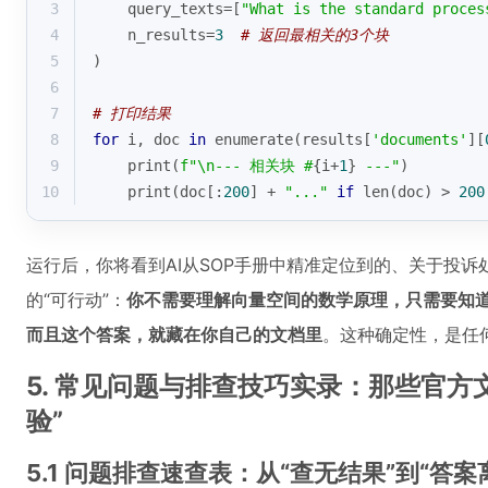
3
    query_texts=[
"What is the standard proces
4
    n_results=
3
# 返回最相关的3个块
5
)
6
7
# 打印结果
8
for
 i, doc 
in
enumerate
(results[
'documents'
][
9
print
(
f"\n--- 相关块 #
{i+
1
}
 ---"
)
10
print
(doc[:
200
] + 
"..."
if
len
(doc) > 
200
运行后，你将看到AI从SOP手册中精准定位到的、关于投诉
的“可行动”：
你不需要理解向量空间的数学原理，只需要知
而且这个答案，就藏在你自己的文档里
。这种确定性，是任
5. 常见问题与排查技巧实录：那些官方
验”
5.1 问题排查速查表：从“查无结果”到“答