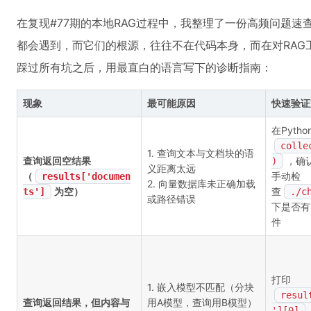
在复现#77期的本地RAG过程中，我整理了一份高频问题
都会遇到，而它们的根源，往往不在代码本身，而在对RAG
踩过所有坑之后，用最直白的语言写下的诊断指南：
现象
最可能原因
快速验证
在Pyth
colle
1. 查询文本与文档块的语
查询返回空结果
，确
)
义距离太远
（
手动检
results['documen
2. 向量数据库未正确加载
为空）
查
ts']
./c
或路径错误
下是否有
件
打印
1. 嵌入模型不匹配（分块
resul
查询返回结果，但内容与
用A模型，查询用B模型）
'][0]