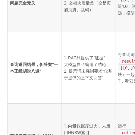
问题完全无关
2. 文档块质量差（全是页
近1.0
眉页脚、乱码）
远，模型
将查询词
1. RAG只提供了“证据”，
resul
查询返回结果，但答案“一
大模型自己编造了结论
'][0][0
本正经胡说八道”
2. 提示词未强制要求“仅基
块）一起输
于提供的上下文回答”
T，看它
1. 向量数据库过大，未启
运行
用HNSW索引
colle