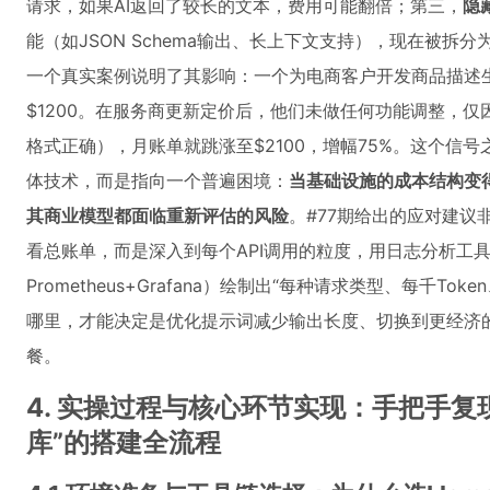
请求，如果AI返回了较长的文本，费用可能翻倍；第三，
隐
能（如JSON Schema输出、长上下文支持），现在被拆分
一个真实案例说明了其影响：一个为电商客户开发商品描述生
$1200。在服务商更新定价后，他们未做任何功能调整，仅因
格式正确），月账单就跳涨至$2100，增幅75%。这个信号
体技术，而是指向一个普遍困境：
当基础设施的成本结构变
其商业模型都面临重新评估的风险
。#77期给出的应对建议非
看总账单，而是深入到每个API调用的粒度，用日志分析工具（
Prometheus+Grafana）绘制出“每种请求类型、每千T
哪里，才能决定是优化提示词减少输出长度、切换到更经济
餐。
4. 实操过程与核心环节实现：手把手复现
库”的搭建全流程