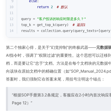
9
else
:
10
return
2
# 默认
11
12
query = 
"客户投诉的响应时限是多久？"
13
top_k = get_top_k(query)  
# 返回1
14
results = collection.query(query_texts=[query
第二个独家心得，是关于“幻觉抑制”的终极武器——
元数据
AI指令时，强调了“权限过滤”的重要性。这个思想可以迁移到
档，而是要让它“忠于”文档。方法是在每个文档块的元数据
向该块在原始文档中的精确位置（如“SOP_Manual_2024.pdf, P
答案时，我们强制它在答案末尾，用括号注明这个锚点：
“根据SOP手册第3.2条规定，客服应在2小时内首次响应客户投诉
Page 12）”