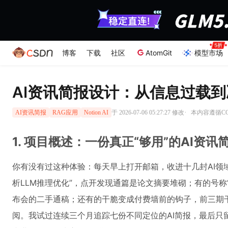
博客
下载
社区
AtomGit
模型市场
AI资讯简报设计：从信息过载
·
于 2026-07-06 05:27:27 修改
本内容遵循CC 
AI资讯简报
RAG应用
Notion AI
1. 项目概述：一份真正“够用”的AI资
你有没有过这种体验：每天早上打开邮箱，收进十几封AI领域的N
析LLM推理优化”，点开发现通篇是论文摘要堆砌；有的号称
布会的二手通稿；还有的干脆变成付费墙前的钩子，前三期
阅。我试过连续三个月追踪七份不同定位的AI简报，最后只