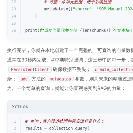
22
# 可选：添加元数据，便于后续过滤
23
        metadatas=[{
"source"
: 
"SOP_Manual_202
24
    )
25
26
print
(
f"成功向量化并存储 
{
len
(chunks)}
 个文本块！
执行完毕，你就在本地创建了一个完整的、可查询的向量数
通常在30秒内完成。#77期特别强调，这三步中的每一步
确保数据不丢失；
PersistentClient
create_collectio
杂；
方法的
参数，则为未来的精准过滤
add
metadatas
力。一个简单的查询，就能让你直观感受到RAG的力量：
PYTHON
1
# 查询：客户投诉处理的标准流程是什么？
2
results = collection.query(