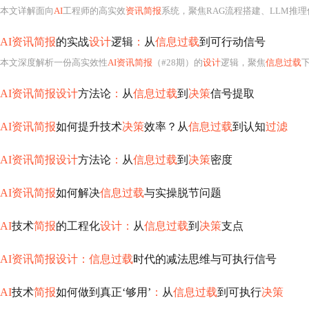
本文详解面向
AI
工程师的高实效
资讯简报
系统，聚焦RAG流程搭建、LLM推
AI资讯简报
的实战
设计
逻辑
：
从
信息过载
到可行动信号
本文深度解析一份高实效性
AI资讯简报
（#28期）的
设计
逻辑，聚焦
信息过载
下的
AI资讯简报设计
方法论
：
从
信息过载
到
决策
信号提取
AI资讯简报
如何提升技术
决策
效率？从
信息过载
到认知
过滤
AI资讯简报设计
方法论
：
从
信息过载
到
决策
密度
AI资讯简报
如何解决
信息过载
与实操脱节问题
AI
技术
简报
的工程化
设计：
从
信息过载
到
决策
支点
AI资讯简报设计：信息过载
时代的减法思维与可执行信号
AI
技术
简报
如何做到真正‘够用’
：
从
信息过载
到可执行
决策