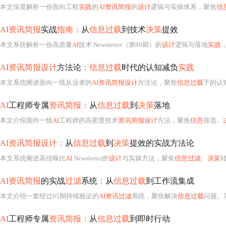
本文深度解析一份面向工程
实践
的
AI资讯简报
的
设计
逻辑与实操体系，聚焦
信
AI资讯简报
实战
指南：
从
信息过载
到技术
决策
提效
本文系统解析一份高质量
AI
技术 Newsletter（第88期）的
设计
逻辑与落地
实践
AI资讯简报设计
方法论
：信息过载
时代的认知减负
实践
本文系统阐述面向一线从业者的
AI资讯简报设计
方法论，聚焦
信息过载
下的认知减负。核心包括三层漏斗筛选机制（时效性+影响半
AI
工程师专属
资讯简报：
从
信息过载
到
决策
落地
本文介绍面向一线
AI
工程师的高密度技术
资讯简报设计
方法，聚焦
信息
筛选、
AI资讯简报设计：
从
信息过载
到
决策
提效的实战方法论
本文系统阐述高信噪比
AI
Newsletter的
设计
与实操方法，聚焦
信息过滤
、
决策
AI资讯简报
的实战
过滤
系统
：
从
信息过载
到工作流集成
本文介绍一套经过65期持续验证的
AI资讯过滤
系统，聚焦解决
信息过载
问题。
AI
工程师专属
资讯简报：
从
信息过载
到即时行动