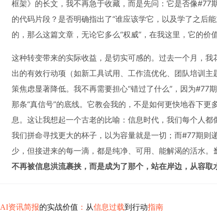
框架》的长文，我不再急于收藏，而是先问：它是否像#77
的代码片段？是否明确指出了“谁应该学它，以及学了之后能
的，那么这篇文章，无论它多么“权威”，在我这里，它的价
这种转变带来的实际收益，是切实可感的。过去一个月，我花
出的有效行动项（如新工具试用、工作流优化、团队培训主题
策焦虑显著降低。我不再需要担心“错过了什么”，因为#7
那条“真信号”的底线。它教会我的，不是如何更快地吞下更
息。这让我想起一个古老的比喻：信息时代，我们每个人都
我们拼命寻找更大的杯子，以为容量就是一切；而#77期则
少，但接进来的每一滴，都是纯净、可用、能解渴的活水。
不再被信息洪流裹挟，而是成为了那个，站在岸边，从容取
AI资讯简报
的实战价值
：
从
信息过载
到行动
指南