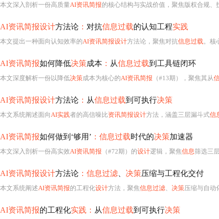
本文深入剖析一份高质量
AI资讯简报
的核心结构与实战价值，聚焦版权合规、技术发布落地和社区资源活用三大维度。重点解析Copilot版权
AI资讯简报设计
方法论
：
对抗
信息过载
的认知工程
实践
本文提出一种面向认知效率的
AI资讯简报设计
方法论，聚焦对抗
信息过载
。核心包括
AI资讯简报
如何降低
决策
成本
：
从
信息过载
到工具链闭环
本文深度解析一份以降低
决策
成本为核心的
AI资讯简报
（#13期），聚焦其从
AI资讯简报设计
方法论
：
从
信息过载
到可执行
决策
本文系统阐述面向
AI实践
者的高信噪比
资讯简报设计
方法，涵盖三层漏斗式
信
AI资讯简报
如何做到‘够用’
：信息过载
时代的
决策
加速器
本文深入剖析一份高实效
AI资讯简报
（#72期）的
设计
逻辑，聚焦
信息
筛选三层漏斗
AI资讯简报设计
方法论
：信息过滤
、
决策
压缩与工程化交付
本文系统阐述
AI资讯简报
的工程化
设计
方法，聚焦
信息过滤
、
决策
压缩与自动化交
AI资讯简报
的工程化
实践：
从
信息过载
到可执行
决策