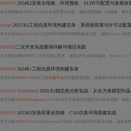
ANSYS
2024R2安装全指南
：
环境预检、ALI许可配置与多模块
本文详细阐述
ANSYS
2024R2本地部署全流程，涵盖系统预检（OS版本、硬件驱动、服务/注册表清理）、ALI许可服务优先安装与Web Console配置、多模块分
Ansys
2025 R2工程仿真环境构建实录
：
系统级部署与许可证配
本文详述
Ansys
2025 R2工程仿真环境的系统级构建全过程，涵盖Windows系统硬性要求（Build 19045.3803+）、运行时依赖（VC++ 2022 v1
ANSYS
二次开发实战案例详解与项目实践
本文系统讲解
ANSYS
二次开发核心技术，涵盖APDL参数化编程、Python/C++ 
ANSYS
2024R
1
工程仿真环境构建实录
本文详述
ANSYS
2024R
1
工程
仿真平台
的完整部署流程，涵盖操作系统与硬件精准适配（Windows 11 22H2+KB5022913补丁、ECC内存、Studio驱动显卡）、ALI许可证框架（JSON格式、端口
ANSYS Workbench
2020 R2稳态热分析实战
：
从长方体模型到温
本文详解
ANSYS Workbench
2020 R2中长方体模型的稳态热分析全流程，涵盖工程创建、几何建模、材料定义（导热系数等热物性）、网格划分策略（雅可比、长宽比等质量指标）、温度/对流边界条件设置及求解后处
ANSYS
2023R2安装部署全指南
：
CAE仿真环境搭建实战
本文详解
ANSYS
2023R2在Windows平台的CAE仿真环境部署全流程，涵盖系统与硬件要求（如Win10专业版、双通道内存、NVIDIA Studio驱动）、管理员权限配置、防火墙进程级规则设置、License Manager（端口27000）服务