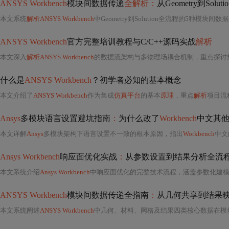
ANSYS Workbench
模块间数据传递
全解析：
从Geometry到Sol
本文系统
解析ANSYS Workbench
中Geometry到Solution全流程的5种模块间
ANSYS Workbench
官方完整培训教程与C/C++源码实战
解析
本文深入
解析ANSYS Workbench
的数据流架构与多物理场耦合机制，重点探讨
什么是
ANSYS Workbench
？初学者必知的基本概念
本文介绍了
ANSYS Workbench
作为集成
仿真平台
的基本
原理
，重点
解析
项目流程图、模块功能
Ansys
多模块语言设置避坑指南
：
为什么改了
Workbench
中文其
本文详解
Ansys
多模块架构下语言设置不一致的根本原因，指出
Workbench
中文配置无法
Ansys Workbench
响应面优化实战
：
从参数设置到结果分析全流
本文系统介绍
Ansys Workbench
中响应面优化的完整技术流程，涵盖参数化建模、DOE实验设计（如CCD）、响应面构建（
ANSYS Workbench
模块间数据传递全指南
：
从几何共享到结果
本文系统阐述
ANSYS Workbench
中几何、材料、网格及结果四类核心数据在模块间的传递机制与最佳实践。涵盖原生几何共享、非线性材料温度关联、网格复用路