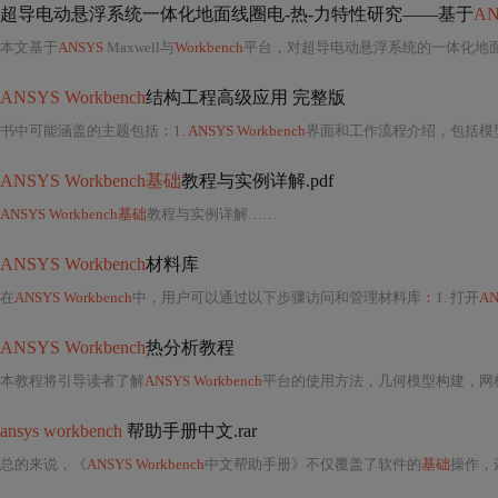
超导电动悬浮系统一体化地面线圈电-热-力特性研究——基于
AN
本文基于
ANSYS
Maxwell与
Workbench
平台，对超导电动悬浮系统的一体化地面线圈开展电-热-力多物理场耦合仿真研究。通过构建三维瞬态电磁模型，获取涡流损耗与电磁力分布，并依次耦合至热分析与结构力学分析，揭示了
ANSYS Workbench
结构工程高级应用 完整版
书中可能涵盖的主题包括
：
1.
ANSYS Workbench
界面和工作流程介绍，包括模型创
ANSYS Workbench基础
教程与实例详解.pdf
ANSYS Workbench基础
教程与实例详解……
ANSYS Workbench
材料库
在
ANSYS Workbench
中，用户可以通过以下步骤访问和管理材料库
：
1. 打开
AN
ANSYS Workbench
热分析教程
本教程将引导读者了解
ANSYS Workbench
平台的使用方法，几何模型构建，网格划
ansys workbench
帮助手册中文.rar
总的来说，《
ANSYS Workbench
中文帮助手册》不仅覆盖了软件的
基础
操作，