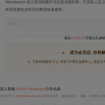
Workbench 的工程流程图不仅仅是功能列表，它实际上
析系统都包含特定的数据传递规则：
TEXT
1
Geometry（几何） → Mesh（网格） → Setup（求解设
最低
0.47元/天
开通会员,解
成为会员后, 你将
下载资源随意下
优质VIP博文免费学
优质文
深入掌握
ANSYS Workbench
力学仿真
本文介绍了
ANSYS Workbench
工程仿真软件，涵盖其历史、功能、与传统CAE软件对比