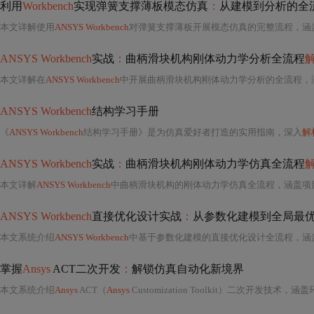
利用
Workbench
实现弹簧支撑薄板模态仿真
：
从建模到分析的全
本文详解使用
ANSYS Workbench
对弹簧支撑薄板开展模态仿真的完整流程，涵盖几何建模（含支撑点凸台创建）、弹簧连接定义（刚度、方向、接地设置）、边界条件配置、网格划分、模态
ANSYS Workbench
实战
：
曲柄滑块机构刚体动力学分析全流程
本文详解在
ANSYS Workbench
中开展曲柄滑块机构刚体动力学分析的全流程，涵盖几何处理、运动副定义（转动副/移动副）、驱动加载（速度/位移/力矩）、求解设置及后处理（位移/速度/加速度曲线、
ANSYS Workbench
结构学习手册
《
ANSYS Workbench
结构学习手册》是为仿真爱好者打造的实用指南，深入
解
ANSYS Workbench
实战
：
曲柄滑块机构刚体动力学仿真全流程
本文详解
ANSYS Workbench
中曲柄滑块机构的刚体动力学仿真全流程，涵盖项目初始化、几何处理、运动副（转动副/移动副）精确建模、驱动载荷与重力设置、求解配置及后处理分析；强调
ANSYS Workbench
直接优化设计实战
：
从参数化建模到全局最
本文系统介绍
ANSYS Workbench
中基于参数化建模的直接优化设计全流程，涵盖几何/材料/边界条件参数化方法、MOGA与NLPQL等核心优化算法选型依据、五阶段优化实施步骤，以及求解不收敛、结果
掌握
Ansys
ACT二次开发
：
解锁仿真自动化新境界
本文系统介绍
Ansys
ACT（
Ansys
Customization Toolkit）二次开发技术，涵盖环境配置、UI定制、自