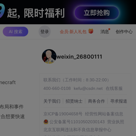
AI 搜索
登录
会员·新人礼包
消息
创作中心
weixin_26800111
联系我们（工作时间：8:30-22:00）
raft
400-660-0108
kefu@csdn.net
在线客服
关于我们
招贤纳士
商务合作
寻求报道
量布局和事件
京ICP备19004658号
经营性网站备案信息
适合想要快速
公安备案号11010502030143
营业执照
北京互联网违法和不良信息举报中心