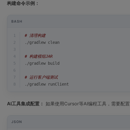
构建命令示例：
BASH
1
# 清理构建
2
./gradlew clean
3
4
# 构建模组JAR
5
./gradlew build
6
7
# 运行客户端测试
8
./gradlew runClient
AI工具集成配置：
如果使用Cursor等AI编程工具，需要配
JSON