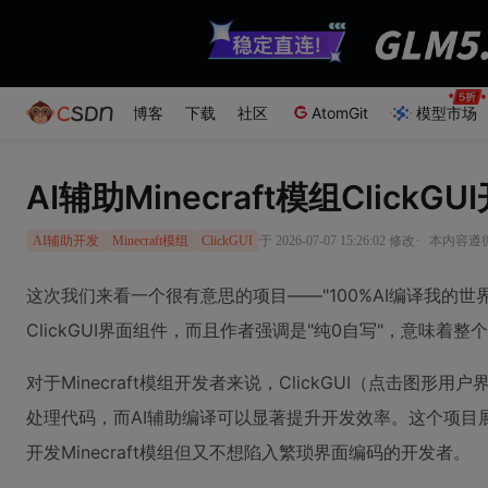
博客
下载
社区
AtomGit
模型市场
AI辅助Minecraft模组Clic
·
于 2026-07-07 15:26:02 修改
本内容遵循C
AI辅助开发
Minecraft模组
ClickGUI
这次我们来看一个很有意思的项目——"100%AI编译我的世界Cl
ClickGUI界面组件，而且作者强调是"纯0自写"，意味着
对于Minecraft模组开发者来说，ClickGUI（点击
处理代码，而AI辅助编译可以显著提升开发效率。这个项目展
开发Minecraft模组但又不想陷入繁琐界面编码的开发者。