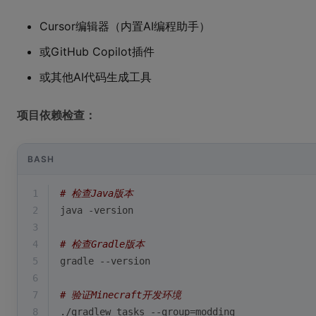
Cursor编辑器（内置AI编程助手）
或GitHub Copilot插件
或其他AI代码生成工具
项目依赖检查：
BASH
1
# 检查Java版本
2
java -version
3
4
# 检查Gradle版本
5
gradle --version
6
7
# 验证Minecraft开发环境
8
./gradlew tasks --group=modding