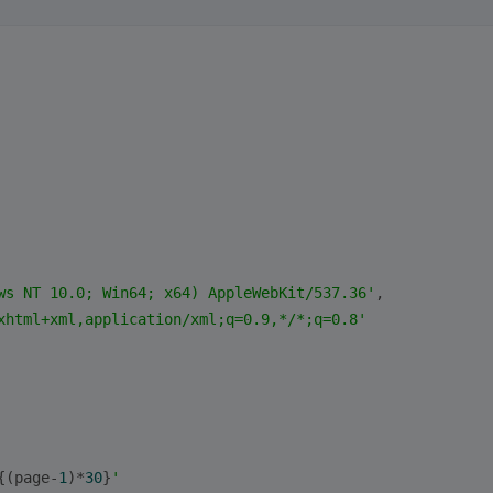
ws NT 10.0; Win64; x64) AppleWebKit/537.36'
,
xhtml+xml,application/xml;q=0.9,*/*;q=0.8'
{(page-
1
)*
30
}
'