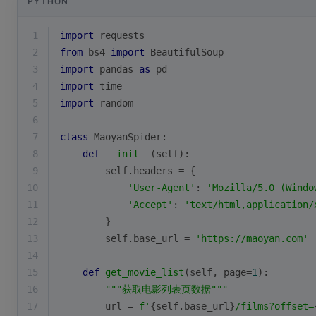
PYTHON
1
import
 requests
2
from
 bs4 
import
 BeautifulSoup
3
import
 pandas 
as
 pd
4
import
 time
5
import
 random
6
7
class
MaoyanSpider
:
8
def
__init__
(
self
):
9
        self.headers = {
10
'User-Agent'
: 
'Mozilla/5.0 (Windo
11
'Accept'
: 
'text/html,application/
12
        }
13
        self.base_url = 
'https://maoyan.com'
14
15
def
get_movie_list
(
self, page=
1
):
16
"""获取电影列表页数据"""
17
        url = 
f'
{self.base_url}
/films?offset=