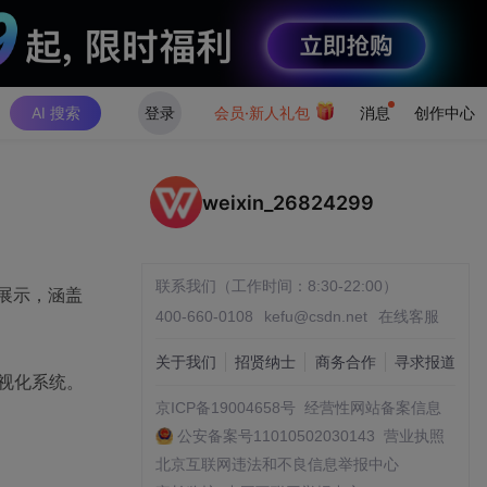
AI 搜索
登录
会员·新人礼包
消息
创作中心
weixin_26824299
联系我们（工作时间：8:30-22:00）
化展示，涵盖
400-660-0108
kefu@csdn.net
在线客服
关于我们
招贤纳士
商务合作
寻求报道
可视化系统。
京ICP备19004658号
经营性网站备案信息
公安备案号11010502030143
营业执照
北京互联网违法和不良信息举报中心