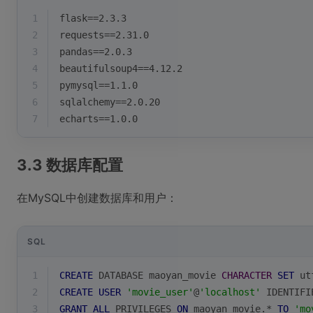
1
flask==2.3.3
2
requests==2.31.0
3
pandas==2.0.3
4
beautifulsoup4==4.12.2
5
pymysql==1.1.0
6
sqlalchemy==2.0.20
7
echarts==1.0.0
3.3 数据库配置
在MySQL中创建数据库和用户：
SQL
1
CREATE
 DATABASE maoyan_movie 
CHARACTER
SET
 ut
2
CREATE
USER
'movie_user'
@
'localhost'
 IDENTIFI
3
GRANT
ALL
 PRIVILEGES 
ON
 maoyan_movie.
*
TO
'mo