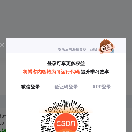
f8mb4;
ED 
BY
'password123'
;
vie_user'
@
'localhost'
;