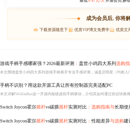
最低
0.47元/天
开通会员,解
成为会员后, 你将
下载资源随意下
优质VIP博文免费学
优质文
游戏手柄手感哪家强？2026最新评测
：
盖世小鸡四大系列
选购指
手柄不识别？用这款开源工具让所有控制器完美适配PC
Switch Joycon霍尔
摇杆
vs碳膜
摇杆
实测对比
：选购指南与
长期使
Switch Joycon霍尔
摇杆
vs碳膜
摇杆
实测对比
：
性能差异
与选购
建