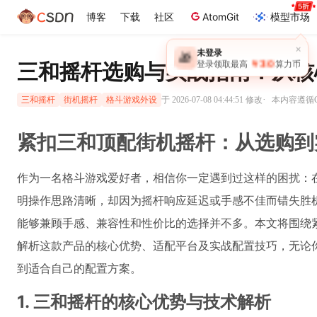
博客
下载
社区
AtomGit
模型市场
×
未登录
🎁
￥30
三和摇杆选购与实战指南：从核
登录领取最高
算力币
·
于 2026-07-08 04:44:51 修改
本内容遵循CC
三和摇杆
街机摇杆
格斗游戏外设
紧扣三和顶配街机摇杆：从选购到
作为一名格斗游戏爱好者，相信你一定遇到过这样的困扰：在
明操作思路清晰，却因为摇杆响应延迟或手感不佳而错失胜
能够兼顾手感、兼容性和性价比的选择并不多。本文将围绕
解析这款产品的核心优势、适配平台及实战配置技巧，无论
到适合自己的配置方案。
1. 三和摇杆的核心优势与技术解析