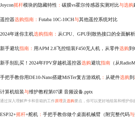
Joycon
摇杆
模块的隐藏特性
：
碳膜vs霍尔传感器实测对比
与选购
遥控器
选购指南：
Futaba 10C-10CH
与
其他遥控系统对比
2024年迷你主机
选购指南：
从CPU、GPU到散热接口的全面解
新手避坑
指南：
用APM 2.8飞控组装F450无人机，从零件
选购
到
新手别乱买！2024年FPV穿越机遥控器
选购
避坑
指南
（从RadioM
手把手教你用DE10-Nano搭建MiSTer复古游戏机
：
从硬件
选购
到
计算机组装
与
维护教程第07课 音频设备.pptx
通过深入理解声卡和音箱的工作
原理
及
选购
要点，你可以更好地组装和维护你
ESP32+
摇杆
+舵机
：
手把手教你做个桌面机械臂（附完整代码
与