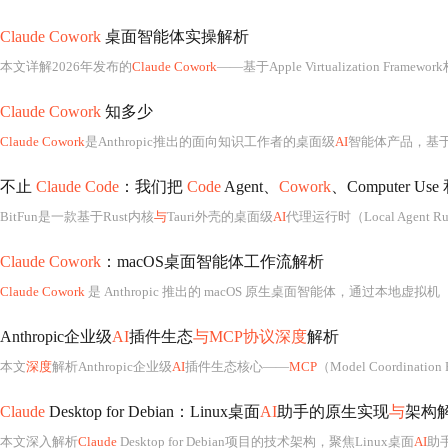
Claude Cowork
桌面智能体实操解析
本文详解2026年发布的
Claude Cowork
——基于Apple Virtualization Frame
Claude Cowork
知多少
Claude Cowork
是Anthropic推出的面向知识工作者的桌面级
AI
智能体产品，基于本地虚拟机（VM）
不止
Claude Code
：我们把
Code
Agent、
Cowork
、Computer Use 和
BitFun是一款基于Rust内核
与
Tauri外壳的桌面级
AI
代理运行时（Local Agent R
Claude Cowork
：macOS桌面智能体工作流解析
Claude Cowork
是 Anthropic 推出的 macOS 原生桌面智能体，通过本地虚拟机（CoworkVMServic
Anthropic企业级
AI
插件生态
与MCP协议深度
解析
本文
深度
解析Anthropic企业级
AI
插件生态核心——
MCP
（Model Coordination 
Claude
Desktop for Debian：Linux桌面
AI
助手的原生实现
与
架构
本文深入解析
Claude
Desktop for Debian项目的技术架构，聚焦Linux桌面
AI
助手的