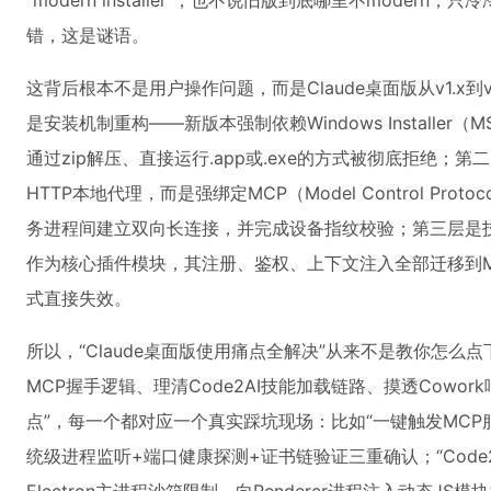
“modern installer”，也不说旧版到底哪里不modern，只冷冷地
错，这是谜语。
这背后根本不是用户操作问题，而是Claude桌面版从v1.x
是安装机制重构——新版本强制依赖Windows Installer（
通过zip解压、直接运行.app或.exe的方式被彻底拒绝；第
HTTP本地代理，而是强绑定MCP（Model Control Pr
务进程间建立双向长连接，并完成设备指纹校验；第三层是技能（S
作为核心插件模块，其注册、鉴权、上下文注入全部迁移到
式直接失效。
所以，“Claude桌面版使用痛点全解决”从来不是教你怎
MCP握手逻辑、理清Code2AI技能加载链路、摸透Cowo
点”，每一个都对应一个真实踩坑现场：比如“一键触发MCP
统级进程监听+端口健康探测+证书链验证三重确认；“Code