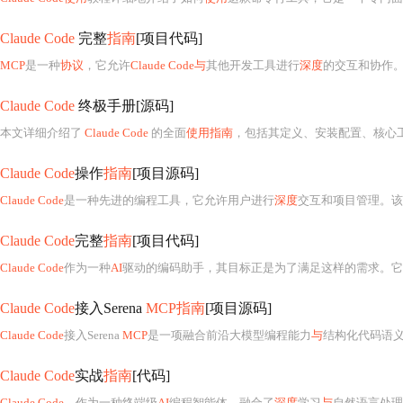
Claude Code
完整
指南
[项目代码]
MCP
是一种
协议
，它允许
Claude Code与
其他开发工具进行
深度
的交互和协作
Claude Code
终极手册[源码]
本文详细介绍了
Claude Code
的全面
使用指南
，包括其定义、安装配置、核心
Claude Code
操作
指南
[项目源码]
Claude Code
是一种先进的编程工具，它允许用户进行
深度
交互和项目管理。该
Claude Code
完整
指南
[项目代码]
Claude Code
作为一种
AI
驱动的编码助手，其目标正是为了满足这样的需求。它
Claude Code
接入Serena
MCP指南
[项目源码]
Claude Code
接入Serena
MCP
是一项融合前沿大模型编程能力
与
结构化代码语义理解技术的关键工
Claude Code
实战
指南
[代码]
Claude Code
，作为一种终端级
AI
编程智能体，融合了
深度
学习
与
自然语言处理技