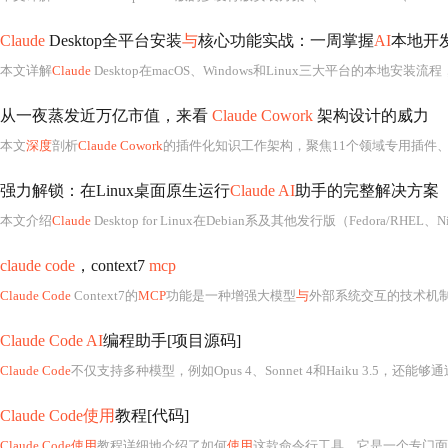
Claude
Desktop全平台安装
与
核心功能实战：一周掌握
AI
本地开
本文详解
Claude
Desktop在macOS、Windows和Linux三大平台的本地安装流程，涵盖账户
从一夜蒸发近万亿市值，来看
Claude Cowork
架构设计的威力
本文
深度
剖析
Claude Cowork
的插件化知识工作架构，聚焦11个领域专用插件
强力解锁：在Linux桌面原生运行
Claude AI
助手的完整解决方案
本文介绍
Claude
Desktop for Linux在Debian系及其他发行版（Fedora/RHEL、NixOS）上的原生部署方案，涵盖三层技术架构、Wayland/X11
claude code
，context7
mcp
Claude Code
Context7的
MCP
功能是一种增强大模型
与
外部系统交互的技术机
Claude Code AI
编程助手[项目源码]
Claude Code
不仅支持多种模型，例如Opus 4、Sonnet 4和Haiku 3.5，还能够通
Claude Code使用
教程[代码]
Claude Code使用
教程详细地介绍了如何
使用
这款命令行工具，它是一个专门面