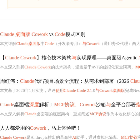
Claude 桌面版 Cowork
vs
Code
模式区别
本文详解
Claude桌面版
中
Code
（开发者专用）
与Cowork
（通用办公代理）两
【
Claude Cowork
】核心技术架构
与
实现原理——桌面级Agentic
本文深入剖析
Claude Cowork
的技术架构，涵盖基于AVF的虚拟化安全隔离、
M
周红伟：
Claude
代码项目场景全流程：从需求到部署（2026
Cla
本文基于2026年1月实测，详述
使用Claude Code 2.1
.0
与Cowork桌面版
完成Next.js+Supabase 
Claude
桌面端
深度
解析：
MCP协议
、
Cowork
沙箱
与
全平台部署
本文深入解析
Claude
桌面端的底层架构，重点阐述
MCP协议
作为本地化核心的
人人都爱用的
Cowork
，马上体验吧！
Claude Cowork
是Anthropic推出的革命性
AI
助手，通过虚拟化隔离、
MCP协议