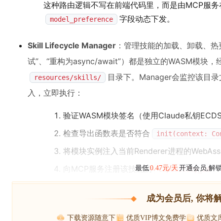
这种路由逻辑不写在前端代码里，而是由MCP服务
字段动态下发。
model_preference
Skill Lifecycle Manager
：管理技能的加载、卸载、热更
试”、“重构为async/await”）都是独立的WASM模块
目录下。Manager会监控该目
resources/skills/
入，立即执行：
验证WASM模块签名（使用Claude私钥ECDS
检查导出函数表是否符合
init(context: Co
将模块实例注入当前Renderer进程的WebAssembl
向MCP服务注册该技能的
最低
0.47元/天
开通会员,解
capability_id
成为会员后, 你将
下载资源随意下
优质VIP博文免费学
优质文