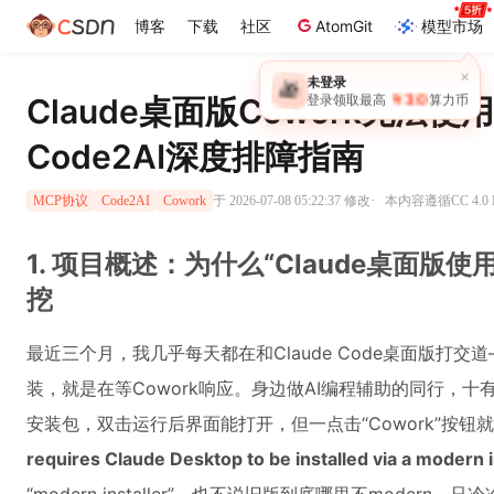
博客
下载
社区
AtomGit
模型市场
×
未登录
🎁
￥30
Claude桌面版Cowork无法使
登录领取最高
算力币
Code2AI深度排障指南
·
于 2026-07-08 05:22:37 修改
本内容遵循CC 4.0
MCP协议
Code2AI
Cowork
1. 项目概述：为什么“Claude桌面版
挖
最近三个月，我几乎每天都在和Claude Code桌面版打
装，就是在等Cowork响应。身边做AI编程辅助的同行，
安装包，双击运行后界面能打开，但一点击“Cowork”按
requires Claude Desktop to be installed via a modern i