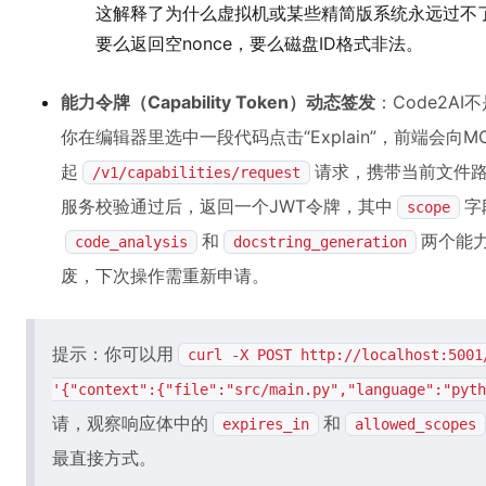
这解释了为什么虚拟机或某些精简版系统永远过不了MC
要么返回空nonce，要么磁盘ID格式非法。
能力令牌（Capability Token）动态签发
：Code2A
你在编辑器里选中一段代码点击“Explain”，前端会向M
起
请求，携带当前文件路
/v1/capabilities/request
服务校验通过后，返回一个JWT令牌，其中
字
scope
和
两个能
code_analysis
docstring_generation
废，下次操作需重新申请。
提示：你可以用
curl -X POST http://localhost:5001
'{"context":{"file":"src/main.py","language":"pyth
请，观察响应体中的
和
expires_in
allowed_scopes
最直接方式。