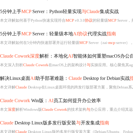
5分钟上手
MCP
Server：Python轻量实现
与Claude
集成实战
本文详解如何基于Python快速实现符合
MCP
v0.3.0
协议
的轻量级
MCP
Server，
5分钟上手
MCP
Server：轻量级本地
AI协议
代理实战
指南
本文详解如何在5分钟内快速部署并运行轻量级
MCP
Server（zai-
mcp
-server），聚焦M
Claude Cowork深度
解析：本地化
AI
智能体如何重塑macOS办公
本文深入剖析
Claude Cowork
在macOS上的架构设计
与
实操应用。核心聚焦其agentic任务编排能力，强调本地虚拟机隔离、三层权限防御模型及Projects持续工作区机制。详述安装兼容性（含2014款Ma
解决Linux桌面
AI
助手部署难题：
Claude
Desktop for Debian实战
本文详解
Claude
Desktop在Linux桌面环境的跨发行版部署方案，聚焦Debian系及Fedora、Arch、NixOS等非Debian发行版的兼容性问题。核心涵盖三层架构设计、Waylan
Claude Cowork
Win版：
AI
员工如何提升办公效率
本文
深度
解析Windows版
Claude Cowork
的技术架构
与
办公应用，重点介绍其远程Ag
Claude
Desktop Linux版多发行版安装
与
开发集成
指南
本文详解
Claude
Desktop Linux版的多发行版安装方案（Debian/Ubuntu、Fedora/RHEL、Arc