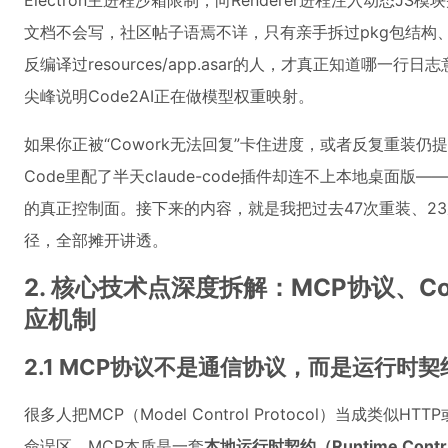
Electron主进程沙箱限制，向Renderer进程注入动态J
文档不会写，社区帖子语焉不详，只有亲手拆过pkg包结构、抓过loc
反编译过resources/app.asar的人，才真正知道哪一行日志
尖峰说明Code2AI正在做模型权重映射。
如果你正被“Cowork无法回复”卡住进度，或者反复重装仍提示“inst
Code里配了半天claude-code插件却连不上本地桌面
的真正控制面。接下来的内容，就是我把过去47次重装、23
径，全部摊开讲透。
2. 核心技术点深度拆解：MCP协议、Cod
应机制
2.1 MCP协议不是通信协议，而是运行时契
很多人把MCP（Model Control Protocol）当成类
命误区。MCP本质是一套
本地运行时契约（Runtime Contr