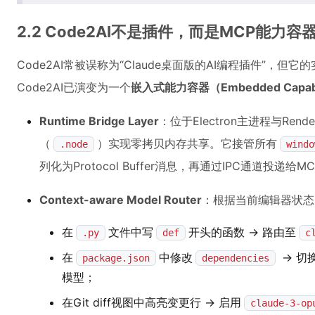
2.2 Code2AI不是插件，而是MCP能力容
Code2AI常被误称为“Claude桌面版的AI编程插件”，但它
Code2AI已演变为一个
嵌入式能力容器（Embedded Capabili
Runtime Bridge Layer
：位于Electron主进程与Rend
（
）实现零拷贝内存共享。它接管所有
.node
windo
列化为Protocol Buffer消息，再通过IPC通道投递给M
Context-aware Model Router
：根据当前编辑器状态
在
文件中写
开头的函数 → 路由至
.py
def
c
在
中修改
→ 切
package.json
dependencies
模型；
在Git diff视图中高亮变更行 → 启用
claude-3-op