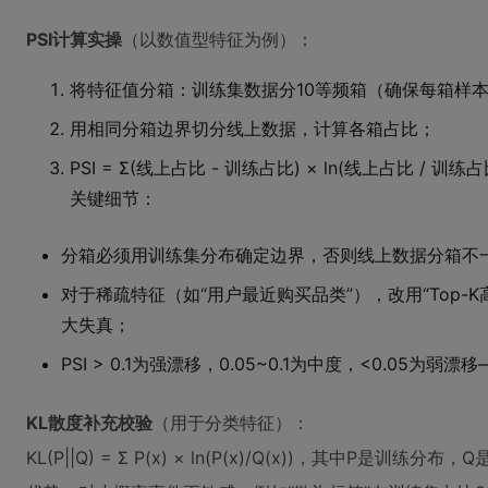
PSI计算实操
（以数值型特征为例）：
将特征值分箱：训练集数据分10等频箱（确保每箱样
用相同分箱边界切分线上数据，计算各箱占比；
PSI = Σ(线上占比 - 训练占比) × ln(线上占比 / 
关键细节：
分箱必须用训练集分布确定边界，否则线上数据分箱不
对于稀疏特征（如“用户最近购买品类”），改用“Top-K高频
大失真；
PSI > 0.1为强漂移，0.05~0.1为中度，<0.05
KL散度补充校验
（用于分类特征）：
KL(P||Q) = Σ P(x) × ln(P(x)/Q(x))，其中P是训练分