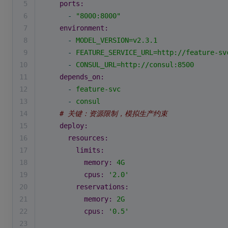
5
ports:
6
-
"8000:8000"
7
environment:
8
-
MODEL_VERSION=v2.3.1
9
-
FEATURE_SERVICE_URL=http://feature-sv
10
-
CONSUL_URL=http://consul:8500
11
depends_on:
12
-
feature-svc
13
-
consul
14
# 关键：资源限制，模拟生产约束
15
deploy:
16
resources:
17
limits:
18
memory:
4G
19
cpus:
'2.0'
20
reservations:
21
memory:
2G
22
cpus:
'0.5'
23