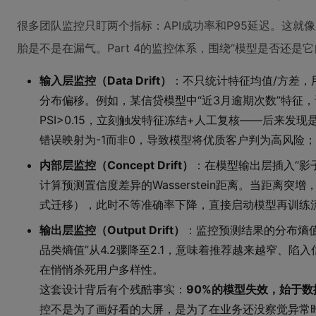
很多团队监控只盯两个指标：API成功率和P95延迟。这就
胎是不是在漏气。Part 4的监控体系，围绕“模型是否还是
输入层监控（Data Drift）
：不只统计特征均值/方差，用PSI（P
分布偏移。例如，某信贷模型中“近3月逾期次数”特征，训
PSI>0.15，立刻触发特征冻结+人工复核——后来发现
错误映射为-1而非0，导致模型将优质客户判为高风险；
内部层监控（Concept Drift）
：在模型输出层插入“影
计算预测置信度差异的Wasserstein距离。当距离
式迁移），此时不等准确率下降，直接启动模型再训练
输出层监控（Output Drift）
：监控预测结果的分布熵值
品类熵值”从4.2骤降至2.1，意味着推荐越来越窄、
在悄悄杀死用户多样性。
这套设计背后有个残酷事实：
90%的模型失效，始于
控不是为了画好看的大屏，是为了在业务还没察觉异常