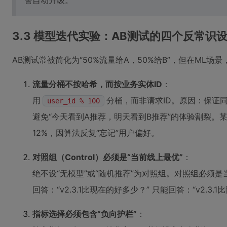
警自动升级。
3.3 模型迭代实验：AB测试的四个反常识
AB测试常被简化为“50%流量给A，50%给B”，但在ML
流量分桶不按哈希，而按业务实体ID
：
用
分桶，而非请求ID。原因：保证
user_id % 100
避免“今天看到A推荐，明天看到B推荐”的体验割裂。
12%，因算法反复“忘记”用户偏好。
对照组（Control）必须是“当前线上最优”
：
绝不设“无模型”或“随机推荐”为对照组。对照组必须是当
回答：“v2.3.1比现在的好多少？” 只能回答：“v2.
指标选择必须包含“负向护栏”
：