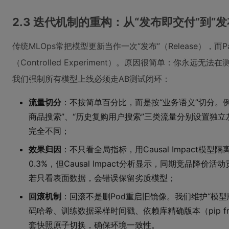
2.3 迭代机制的重构：从“发布即交付”到“
传统MLOps常把模型更新当作一次“发布”（Release），而P
（Controlled Experiment）。原因很简单：你永远
我们强制所有模型上线必须走AB测试闭环：
流量切分
：不按简单百分比，而是按“业务语义”切分。例
商品搜索”、“历史复购用户搜索”三类流量分别设置独
完全不同；
效果归因
：不只看全局指标，用Causal Impact模
0.3%，但Causal Impact分析显示，同期竞品降价活
若只看表面数据，会错误保留劣质模型；
回滚机制
：回滚不是删Pod重启旧镜像。我们维护“模
码哈希、训练数据采样时间戳、依赖库精确版本（pip freeze 
套快照原子切换，确保环境一致性。