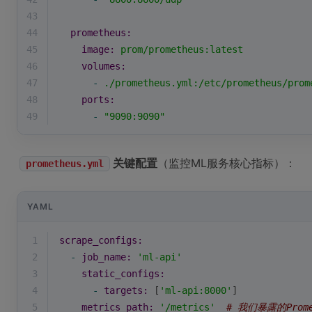
43
44
prometheus:
45
image:
prom/prometheus:latest
46
volumes:
47
-
./prometheus.yml:/etc/prometheus/prom
48
ports:
49
-
"9090:9090"
关键配置
（监控ML服务核心指标）：
prometheus.yml
YAML
1
scrape_configs:
2
-
job_name:
'ml-api'
3
static_configs:
4
-
targets:
 [
'ml-api:8000'
]
5
metrics_path:
'/metrics'
# 我们暴露的Prom