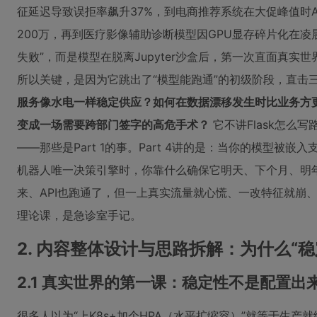
征延迟导致误拒率飙升37%，到电商推荐系统在大促峰值时AP
200万，再到医疗影像辅助诊断模型因GPU显存碎片化在凌
失败”，而是模型在脱离Jupyter沙盒后，第一次直面真实世
所以关键，是因为它跳出了“模型能跑通”的初级阶段，直击
服务像水电一样稳定供应？如何在数据漂移发生时比业务方
变成一场需要跨部门签字的高危手术？
它不讲Flask怎么写路
——那些是Part 1的事。Part 4讲的是：当你的模型被嵌
机器人唯一决策引擎时，你靠什么确保它明天、下个月、明
来、API也跑通了，但一上真实流量就心慌、一改特征就崩
理论课，是急诊室手记。
2. 内容整体设计与思路拆解：为什么“稳
2.1 真实世界的第一课：稳定性不是配置
很多人以为“上K8s+加个HPA（水平扩缩容）”就等于生