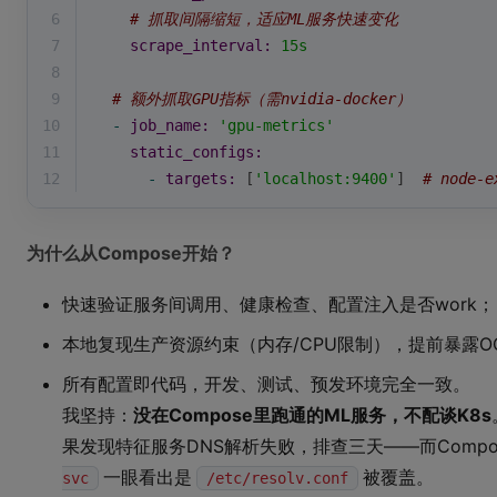
6
# 抓取间隔缩短，适应ML服务快速变化
7
scrape_interval:
15s
8
9
# 额外抓取GPU指标（需nvidia-docker）
10
-
job_name:
'gpu-metrics'
11
static_configs:
12
-
targets:
 [
'localhost:9400'
]  
# node-
为什么从Compose开始？
快速验证服务间调用、健康检查、配置注入是否work；
本地复现生产资源约束（内存/CPU限制），提前暴露O
所有配置即代码，开发、测试、预发环境完全一致。
我坚持：
没在Compose里跑通的ML服务，不配谈K8s
果发现特征服务DNS解析失败，排查三天——而Compo
一眼看出是
被覆盖。
svc
/etc/resolv.conf