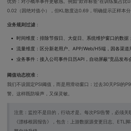
优势：对小概率事件更敏感。例如“欺诈标签”在训练集占比0.00
0.02（因绝对值小），但KL散度达0.69，明确提示正样本
业务规则过滤
：
时间维度：排除节假日、大促日、系统维护窗口的数据
流量维度：区分新老用户、APP/Web/H5端，因各渠
业务事件：接入公司事件日历API，自动屏蔽“竞品发布
阈值动态校准
：
我们不设固定PSI阈值，而是用滑动窗口：过去30天PSI的P95
警。这样既防噪声，又保灵敏。
注意：监控不是目的，行动才是。每次PSI告警，必须关联
《漂移根因报告》，包含：上游数据源变更日志、ETL脚本