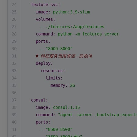
24
feature-svc:
25
image:
python:3.9-slim
26
volumes:
27
-
./features:/app/features
28
command:
python
-m
features.server
29
ports:
30
-
"8000:8000"
31
# 特征服务也限资源，防拖垮
32
deploy:
33
resources:
34
limits:
35
memory:
2G
36
37
consul:
38
image:
consul:1.15
39
command:
"agent -server -bootstrap-expect
40
ports:
41
-
"8500:8500"
42
-
"8600:8600/udp"