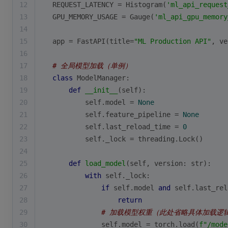
12
REQUEST_LATENCY = Histogram(
'ml_api_request
13
GPU_MEMORY_USAGE = Gauge(
'ml_api_gpu_memory
14
15
app = FastAPI(title=
"ML Production API"
, ve
16
17
# 全局模型加载（单例）
18
class
ModelManager
:
19
def
__init__
(
self
):
20
        self.model = 
None
21
        self.feature_pipeline = 
None
22
        self.last_reload_time = 
0
23
        self._lock = threading.Lock()
24
25
def
load_model
(
self, version: 
str
):
26
with
 self._lock:
27
if
 self.model 
and
 self.last_rel
28
return
29
# 加载模型权重（此处省略具体加载逻
30
            self.model = torch.load(
f"/mode