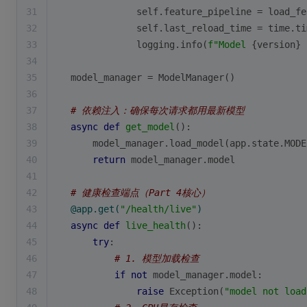
31
            self.feature_pipeline = load_fe
32
            self.last_reload_time = time.ti
33
            logging.info(
f"Model 
{version}
 
34
35
model_manager = ModelManager()
36
37
# 依赖注入：确保每次请求都用最新模型
38
async
def
get_model
():
39
    model_manager.load_model(app.state.MODE
40
return
 model_manager.model
41
42
# 健康检查端点（Part 4核心）
43
@app.get(
"/health/live"
)
44
async
def
live_health
():
45
try
:
46
# 1. 模型加载检查
47
if
not
 model_manager.model:
48
raise
 Exception(
"model not load