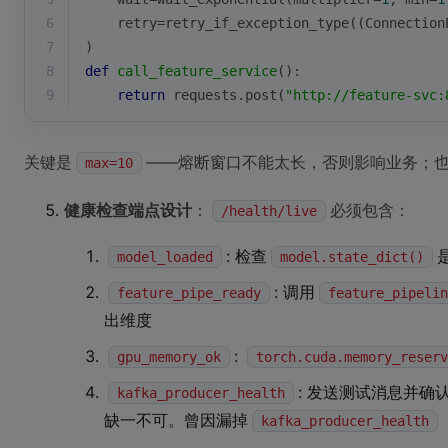
6
    retry=retry_if_exception_type(
(
Connection
7
)
8
def
call_feature_service
():
9
return
 requests.post(
"http://feature-svc:
关键是
——熔断窗口不能太长，否则影响业务；
max=10
健康检查端点设计
：
必须包含：
/health/live
: 检查
model_loaded
model.state_dict()
: 调用
feature_pipe_ready
feature_pipelin
出维度
:
gpu_memory_ok
torch.cuda.memory_reserv
: 发送测试消息并确认
kafka_producer_health
缺一不可。曾因漏掉
kafka_producer_health