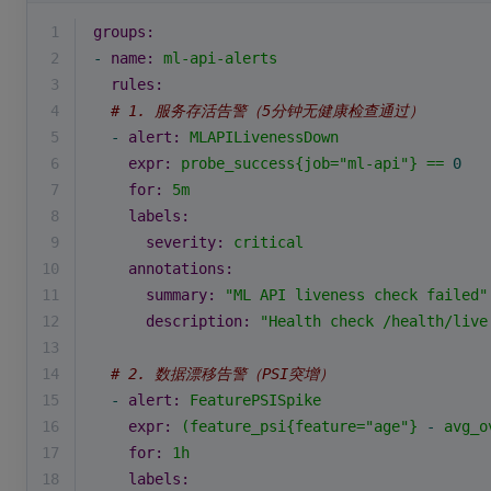
1
groups:
2
-
name:
ml-api-alerts
3
rules:
4
# 1. 服务存活告警（5分钟无健康检查通过）
5
-
alert:
MLAPILivenessDown
6
expr:
probe_success{job="ml-api"}
==
0
7
for:
5m
8
labels:
9
severity:
critical
10
annotations:
11
summary:
"ML API liveness check failed"
12
description:
"Health check /health/live
13
14
# 2. 数据漂移告警（PSI突增）
15
-
alert:
FeaturePSISpike
16
expr:
(feature_psi{feature="age"}
-
avg_o
17
for:
1h
18
labels: