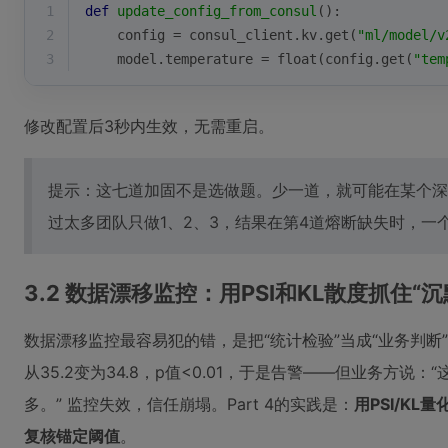
1
def
update_config_from_consul
():
2
    config = consul_client.kv.get(
"ml/model/v
3
    model.temperature = 
float
(config.get(
"tem
修改配置后3秒内生效，无需重启。
提示：这七道加固不是选做题。少一道，就可能在某个深
过太多团队只做1、2、3，结果在第4道熔断缺失时，一
3.2 数据漂移监控：用PSI和KL散度抓住“
数据漂移监控最容易犯的错，是把“统计检验”当成“业务判断
从35.2变为34.8，p值<0.01，于是告警——但业务方说
多。” 监控失效，信任崩塌。Part 4的实践是：
用PSI/K
复核锚定阈值
。