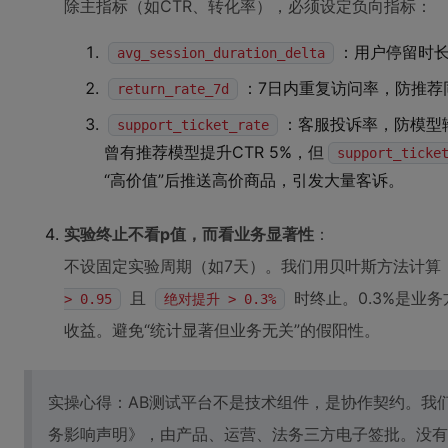
除主指标（如CTR、转化率），必须设定负向指标：
：用户停留时长
avg_session_duration_delta
：7日内重复访问率，防推荐
return_rate_7d
：客服投诉率，防模型
support_ticket_rate
曾有推荐模型提升CTR 5%，但
support_ticke
“高价值”后推送高价商品，引发大量客诉。
实验终止不看p值，而看业务显著性
：
不设固定实验周期（如7天）。我们用贝叶斯方法计算
且
时终止。0.3%是业
> 0.95
绝对提升 > 0.3%
收益。避免“统计显著但业务无关”的假阳性。
实操心得：AB测试平台不是技术组件，是协作契约。我
务影响声明》，由产品、运营、法务三方电子签批。没有