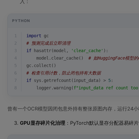
入：
PYTHON
1
import
 gc
2
# 预测完成后立即清理
3
if
hasattr
(model, 
'clear_cache'
):
4
    model.clear_cache()  
# 如HuggingFace模型的c
5
gc.collect()
6
# 检查引用计数，防止闭包持有大数据
7
if
 sys.getrefcount(input_data) > 
5
:
8
    logger.warning(
f"input_data ref count too
曾有一个OCR模型因闭包意外持有整张原图内存，运行24小
GPU显存碎片化治理
：PyTorch默认显存分配器易碎