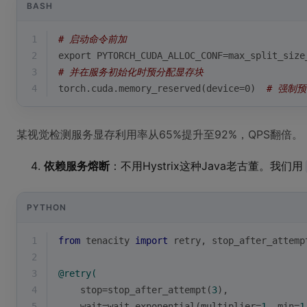
BASH
1
# 启动命令前加
2
export
 PYTORCH_CUDA_ALLOC_CONF=max_split_size
3
# 并在服务初始化时预分配显存块
4
torch.cuda.memory_reserved(device=0)  
# 强制
某视觉检测服务显存利用率从65%提升至92%，QPS翻倍。
依赖服务熔断
：不用Hystrix这种Java老古董。我们用
PYTHON
1
from
 tenacity 
import
 retry, stop_after_attemp
2
3
@retry(
4
    stop=stop_after_attempt(
3
),
5
    wait=wait_exponential(
multiplier=
1
, 
min
=
1