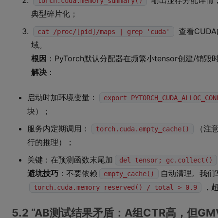
输出显存分配详情
torch.cuda.memory_summary()
典型碎片化；
查看CUD
cat /proc/[pid]/maps | grep 'cuda'
域。
根因
：PyTorch默认分配器在频繁小tensor创建/
解决
：
启动时加环境变量：
export PYTORCH_CUDA_ALLOC_CON
块）；
服务内定期调用：
（注
torch.cuda.empty_cache()
行的推理）；
关键：在预测函数末尾加
del tensor; gc.collect()
避坑技巧
：不要依赖
自动清理。我们
empty_cache()
，
torch.cuda.memory_reserved() / total > 0.9
5.2 “AB测试结果矛盾：A组CTR高，但G