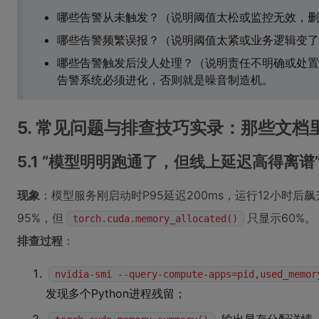
哪些告警从未触发？（说明阈值太松或监控无效，删
哪些告警频繁误报？（说明阈值太紧或业务逻辑变了
哪些告警触发后没人处理？（说明责任不明确或处置
告警系统必须进化，否则就是噪音制造机。
5. 常见问题与排查技巧实录：那些文档
5.1 “模型明明跑通了，但线上延迟高得离谱
现象
：模型服务刚启动时P95延迟200ms，运行12小时后飙
95%，但
只显示60%。
torch.cuda.memory_allocated()
排查过程
：
nvidia-smi --query-compute-apps=pid,used_memor
发现多个Python进程残留；