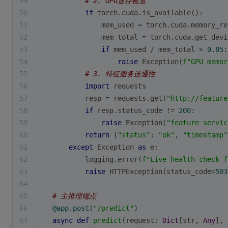
49
# 2. GPU显存检查
50
if
 torch.cuda.is_available():
51
            mem_used = torch.cuda.memory_re
52
            mem_total = torch.cuda.get_devi
53
if
 mem_used / mem_total > 
0.85
:
54
raise
 Exception(
f"GPU memor
55
# 3. 特征服务连通性
56
import
 requests
57
        resp = requests.get(
"http://feature
58
if
 resp.status_code != 
200
:
59
raise
 Exception(
"feature servic
60
return
 {
"status"
: 
"ok"
, 
"timestamp"
61
except
 Exception 
as
 e:
62
        logging.error(
f"Live health check f
63
raise
 HTTPException(status_code=
503
64
65
# 主推理端点
66
@app.post(
"/predict"
)
67
async
def
predict
(
request: 
Dict
[
str
, 
Any
], 