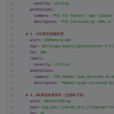
19
severity:
warning
20
annotations:
21
summary:
"PSI for feature 'age' spiked 
22
description:
"PSI increased by >50% vs 
23
24
# 3. GPU显存泄漏告警
25
-
alert:
GPUMemoryLeak
26
expr:
delta(gpu_memory_bytes{device="0"}[
27
for:
30m
28
labels:
29
severity:
critical
30
annotations:
31
summary:
"GPU memory leak detected on d
32
description:
"Memory usage increased by
33
34
# 4. AB测试效果异常（主指标下跌）
35
-
alert:
ABTestCTRDrop
36
expr:
avg_over_time(ab_test_ctr{group="tr
37
for:
1h