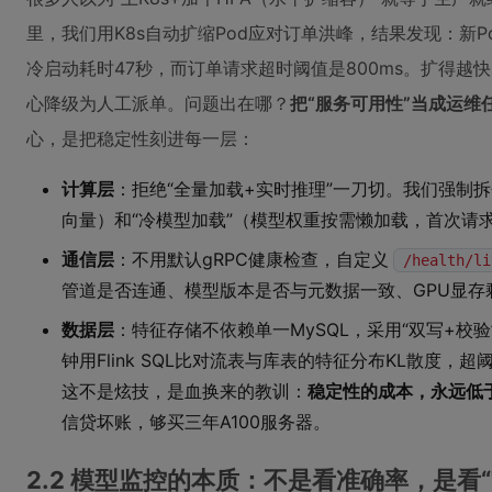
里，我们用K8s自动扩缩Pod应对订单洪峰，结果发现：新P
冷启动耗时47秒，而订单请求超时阈值是800ms。扩得越
心降级为人工派单。问题出在哪？
把“服务可用性”当成运维
心，是把稳定性刻进每一层：
计算层
：拒绝“全量加载+实时推理”一刀切。我们强制拆分
向量）和“冷模型加载”（模型权重按需懒加载，首次请
通信层
：不用默认gRPC健康检查，自定义
/health/li
管道是否连通、模型版本是否与元数据一致、GPU显存剩
数据层
：特征存储不依赖单一MySQL，采用“双写+校验
钟用Flink SQL比对流表与库表的特征分布KL散度
这不是炫技，是血换来的教训：
稳定性的成本，永远低
信贷坏账，够买三年A100服务器。
2.2 模型监控的本质：不是看准确率，是看