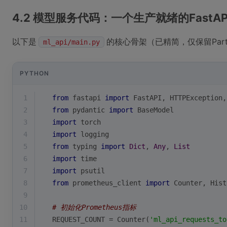
4.2 模型服务代码：一个生产就绪的FastAP
以下是
的核心骨架（已精简，仅保留Par
ml_api/main.py
PYTHON
1
from
 fastapi 
import
 FastAPI, HTTPException,
2
from
 pydantic 
import
 BaseModel
3
import
 torch
4
import
 logging
5
from
 typing 
import
Dict
, 
Any
, 
List
6
import
 time
7
import
 psutil
8
from
 prometheus_client 
import
 Counter, Hist
9
10
# 初始化Prometheus指标
11
REQUEST_COUNT = Counter(
'ml_api_requests_to