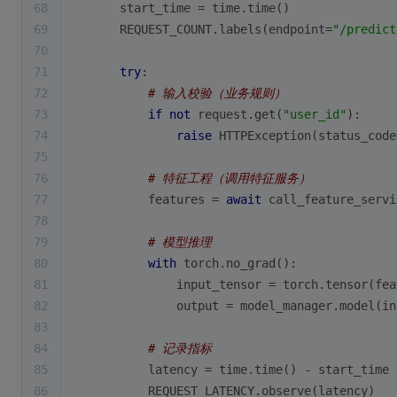
68
    start_time = time.time()
69
    REQUEST_COUNT.labels(endpoint=
"/predict
70
71
try
:
72
# 输入校验（业务规则）
73
if
not
 request.get(
"user_id"
):
74
raise
 HTTPException(status_code
75
76
# 特征工程（调用特征服务）
77
        features = 
await
 call_feature_servi
78
79
# 模型推理
80
with
 torch.no_grad():
81
            input_tensor = torch.tensor(fea
82
            output = model_manager.model(in
83
84
# 记录指标
85
        latency = time.time() - start_time
86
        REQUEST_LATENCY.observe(latency)