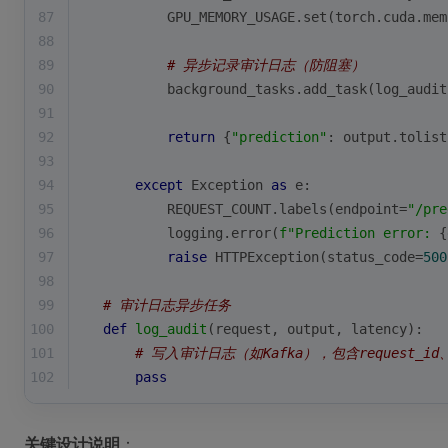
87
        GPU_MEMORY_USAGE.
set
(torch.cuda.mem
88
89
# 异步记录审计日志（防阻塞）
90
        background_tasks.add_task(log_audit
91
92
return
 {
"prediction"
: output.tolist
93
94
except
 Exception 
as
 e:
95
        REQUEST_COUNT.labels(endpoint=
"/pre
96
        logging.error(
f"Prediction error: 
{
97
raise
 HTTPException(status_code=
500
98
99
# 审计日志异步任务
100
def
log_audit
(
request, output, latency
):
101
# 写入审计日志（如Kafka），包含request_
102
pass
关键设计说明
：