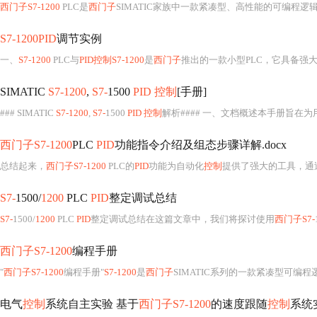
西门子S7-1200
PLC是
西门子
SIMATIC家族中一款紧凑型、高性能的可编程逻
S7-1200PID
调节实例
一、
S7-1200
PLC与
PID控制S7-1200
是
西门子
推出的一款小型PLC，它具备强大的
SIMATIC
S7-1200
,
S7-
1500
PID 控制
[手册]
### SIMATIC
S7-1200
,
S7-
1500
PID 控制
解析#### 一、文档概述本手册旨在为用
西门子S7-1200
PLC
PID
功能指令介绍及组态步骤详解.docx
总结起来，
西门子S7-1200
PLC的
PID
功能为自动化
控制
提供了强大的工具，通过精细
S7-
1500/
1200
PLC
PID
整定调试总结
S7-
1500/
1200
PLC
PID
整定调试总结在这篇文章中，我们将探讨使用
西门子S7-
西门子S7-1200
编程手册
"
西门子S7-1200
编程手册"
S7-1200
是
西门子
SIMATIC系列的一款紧凑型可编程
电气
控制
系统自主实验 基于
西门子S7-1200
的速度跟随
控制
系统