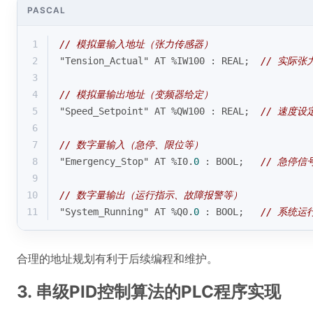
PASCAL
1
// 模拟量输入地址（张力传感器）
2
"Tension_Actual" AT %IW100 : REAL;  
// 实际张
3
4
// 模拟量输出地址（变频器给定）  
5
"Speed_Setpoint" AT %QW100 : REAL;  
// 速度设
6
7
// 数字量输入（急停、限位等）
8
"Emergency_Stop" AT %I0.
0
 : BOOL;   
// 急停信
9
10
// 数字量输出（运行指示、故障报警等）
11
"System_Running" AT %Q0.
0
 : BOOL;   
// 系统运
合理的地址规划有利于后续编程和维护。
3. 串级PID控制算法的PLC程序实现