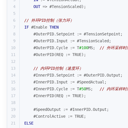
4
OUT
 => #TensionScaled);
5
6
// 外环PID控制（张力环）
7
IF
 #Enable 
THEN
8
    #OuterPID.Setpoint := #TensionSetpoint;
9
    #OuterPID.Input := #TensionScaled;
10
    #OuterPID.Cycle := T
#100
MS;  
// 外环采样时间
11
    #OuterPID(REQ := TRUE);
12
13
// 内环PID控制（速度环）
14
    #InnerPID.Setpoint := #OuterPID.Output;
15
    #InnerPID.Input := #SpeedActual; 
16
    #InnerPID.Cycle := T
#50
MS;   
// 内环采样时间
17
    #InnerPID(REQ := TRUE);
18
19
    #SpeedOutput := #InnerPID.Output;
20
    #ControlActive := TRUE;
21
ELSE