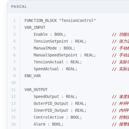
PASCAL
1
FUNCTION_BLOCK "TensionControl"
2
VAR_INPUT
3
    Enable : BOOL;                    
// 功能
4
    TensionSetpoint : REAL;           
// 张力
5
    ManualMode : BOOL;                
// 手动
6
    ManualSpeedSetpoint : REAL;       
// 手
7
    TensionActual : REAL;             
// 实际
8
    SpeedActual : REAL;               
// 实际
9
END_VAR
10
11
VAR_OUTPUT  
12
    SpeedOutput : REAL;               
// 速度
13
    OuterPID_Output : REAL;           
// 外环
14
    InnerPID_Output : REAL;           
// 内环
15
    ControlActive : BOOL;             
// 控制
16
    Alarm : BOOL;                     
// 报警