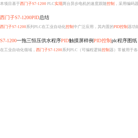
本项目基于
西门子S7-1200
PLC
实现
两台异步电机的速度跟随
控制
，采用编码
西门子S7-1200PID
总结
西门子S7-1200
系列PLC在工业自动化
控制
中广泛应用，其内置的
PID控制
器功
S7-1200
一拖三恒压供水程序
PID
触摸屏样例
PID控制
plc程序图纸 
在工业自动化领域，
西门子S7-1200
系列PLC（可编程逻辑
控制
器）常被用于各