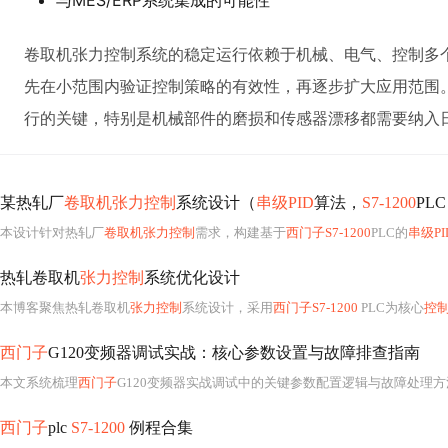
与MES/ERP系统集成的可能性
卷取机张力控制系统的稳定运行依赖于机械、电气、控制多
先在小范围内验证控制策略的有效性，再逐步扩大应用范围
行的关键，特别是机械部件的磨损和传感器漂移都需要纳入
某热轧厂
卷取机张力控制
系统设计（
串级PID
算法，
S7-1200
PLC
本设计针对热轧厂
卷取机张力控制
需求，构建基于
西门子S7-1200
PLC的
串级P
热轧卷取机
张力控制
系统优化设计
本博客聚焦热轧卷取机
张力控制
系统设计，采用
西门子S7-1200
PLC为核心
控
西门子
G120变频器调试实战：核心参数设置与故障排查指南
本文系统梳理
西门子
G120变频器实战调试中的关键参数配置逻辑与故障处理方法。涵盖电机参数录入（P
西门子
plc
S7-1200
例程合集