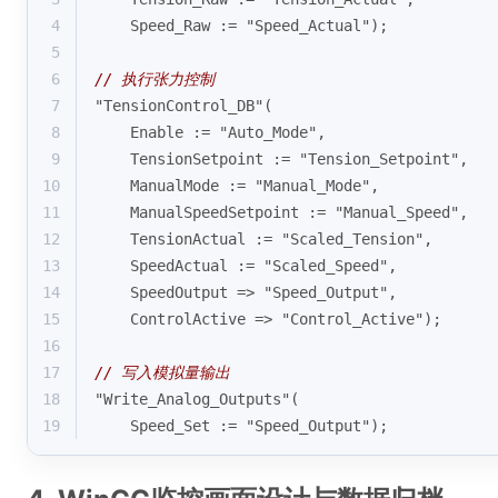
4
    Speed_Raw := "Speed_Actual");
5
6
// 执行张力控制
7
"TensionControl_DB"(
8
    Enable := "Auto_Mode",
9
    TensionSetpoint := "Tension_Setpoint",
10
    ManualMode := "Manual_Mode", 
11
    ManualSpeedSetpoint := "Manual_Speed",
12
    TensionActual := "Scaled_Tension",
13
    SpeedActual := "Scaled_Speed",
14
    SpeedOutput => "Speed_Output",
15
    ControlActive => "Control_Active");
16
17
// 写入模拟量输出
18
"Write_Analog_Outputs"(
19
    Speed_Set := "Speed_Output");