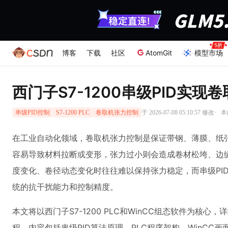
博客
下载
社区
AtomGit
模型市场
西门子S7-1200串级PID实
·
于 2026-07-08 05:10:57 修改
本
串级PID控制
S7-1200 PLC
卷取机张力控制
在工业自动化领域，卷取机张力控制是保证带钢、薄膜、纸
容易导致材料拉断或变形，张力过小则会造成卷材松垮、边缘
度变化、卷径动态变化时往往难以保持张力稳定，而串级PI
统的抗干扰能力和控制精度。
本文将以西门子S7-1200 PLC和WinCC组态软件为核
程。内容包括串级PID算法原理、PLC程序架构、WinCC