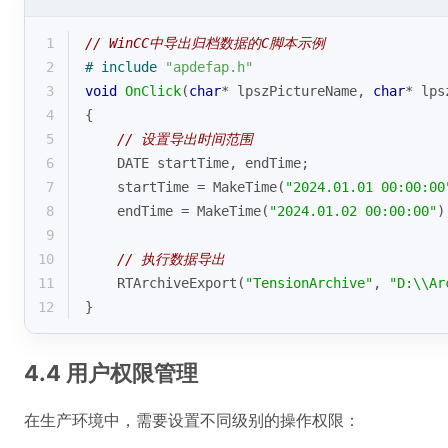
1
// WinCC中导出归档数据的C脚本示例
2
# 
include
"apdefap.h"
3
void
OnClick
(
char
* lpszPictureName, 
char
* lps
4
{
5
// 设置导出时间范围
6
    DATE startTime, endTime;
7
    startTime = MakeTime(
"2024.01.01 00:00:00
8
    endTime = MakeTime(
"2024.01.02 00:00:00"
)
9
10
// 执行数据导出
11
    RTArchiveExport(
"TensionArchive"
, 
"D:\\Ar
12
}
4.4 用户权限管理
在生产环境中，需要设置不同级别的操作权限：