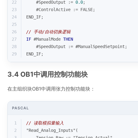
22
    #SpeedOutput := 
0.0
;
23
    #ControlActive := FALSE;
24
END_IF;
25
26
// 手动/自动切换逻辑
27
IF
 #ManualMode 
THEN
28
    #SpeedOutput := #ManualSpeedSetpoint;
29
END_IF;
3.4 OB1中调用控制功能块
在主组织块OB1中调用张力控制功能块：
PASCAL
1
// 读取模拟量输入
2
"Read_Analog_Inputs"(
3
    Tension_Raw := "Tension_Actual",