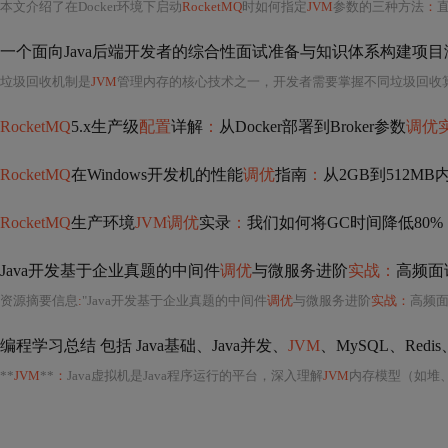
本文介绍了在Docker环境下启动
RocketMQ
时如何指定
JVM
参数的三种方法
：
直
一个面向Java后端开发者的综合性面试准备与知识体系构建项目
垃圾回收机制是
JVM
管理内存的核心技术之一，开发者需要掌握不同垃圾回收算
RocketMQ
5.x生产级
配置
详解
：
从Docker部署到Broker参数
调优
RocketMQ
在Windows开发机的性能
调优
指南
：
从2GB到512MB
RocketMQ
生产环境
JVM调优
实录
：
我们如何将GC时间降低80%
Java开发基于企业真题的中间件
调优
与微服务进阶
实战：
高频面
资源摘要信息
:
"Java开发基于企业真题的中间件
调优
与微服务进阶
实战：
高频
编程学习总结 包括 Java基础、Java并发、
JVM
、MySQL、Redis、
**
JVM
**
：
Java虚拟机是Java程序运行的平台，深入理解
JVM
内存模型（如堆