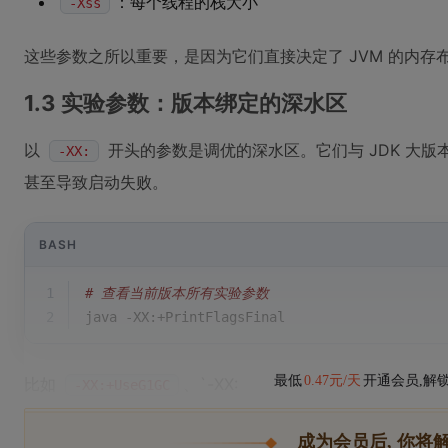
：每个线程的栈大小
-Xss
这些参数之所以重要，是因为它们直接决定了 JVM 的内存
1.3 实验参数：版本绑定的深水区
以
开头的参数是调优的深水区。它们与 JDK 大版本
-XX:
甚至导致启动失败。
BASH
1
# 查看当前版本所有实验参数
2
java -XX:+PrintFlagsFinal
最低
0.47元/天
开通会员,解
比如
、`-XX:
-XX:+UseG1GC
成为会员后, 你将