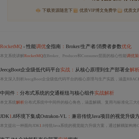
下载资源随意下
优质VIP博文免费学
优质文
RocketMQ
- 性能
调优
全指南
：
Broker/生产者/消费者参数
优化
本文系统讲解
RocketMQ
在Broker、Producer和Consumer层面的核心性能
调优策
JeecgBoot企业级低代码平台
实战：
从核心原理到生产部署全
解
中间件
：
分布式系统的交通枢纽与核心组件
实战解析
本文系统
解析
分布式系统中中间件的核心角色，涵盖解耦、复用与标准化三大价值，以及透明性、可靠性与可观测性设计原则。深入剖析通信集成（Kafka、API网关）、数据访问（Redis、分库分表中间件）、协调治理（Nacos、Zoo
JDK
1
.8环境下集成Ostrakon-VL
：
兼容传统Java项目的视觉升级
本文提出一种面向JDK
1
.8传统Java系统的视觉能力升级方案，通过解耦架构将Ostrakon-VL封装为独立视觉