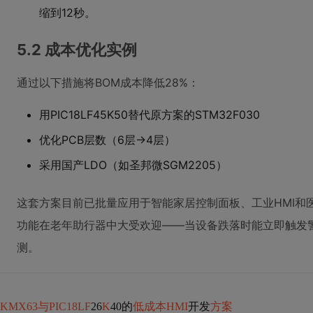
缩到12秒。
5.2 成本优化实例
通过以下措施将BOM成本降低28%：
用PIC18LF45K50替代原方案的STM32F030
优化PCB层数（6层→4层）
采用国产LDO（如圣邦微SGM2205）
这套方案目前已批量应用于智能家居控制面板、工业HMI和
功能在老年助行器中大受欢迎——当设备跌落时能立即触发警
测。
KMX63与PIC18LF
26
K
40的
低成本HMI
开发
方案