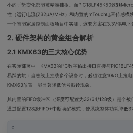
小的手势变化都能被精准捕捉。而PIC18LF45K50这颗Micr
性（运行电流仅32μA/MHz）和内置的mTouch电容传
一个智能家居控制面板项目中实测，这套方案在3.3V供电下
2. 硬件架构的黄金组合解析
2.1 KMX63的三大核心优势
在实际部署中，KMX63的I²C数字输出接口直接与PIC18LF4
易踩的坑：当总线上挂载多个设备时，必须注意10kΩ上拉
KMX63放置，能显著降低信号振铃现象。
其内置的FIFO缓冲区（深度可配置为32/64/128级）是
通过配置128级FIFO+中断唤醒模式，使系统整体功耗降低
C