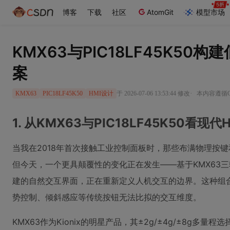
博客
下载
社区
AtomGit
模型市场
KMX63与PIC18LF45K50
案
·
于 2026-07-06 13:53:44 修改
本内容遵循CC
KMX63
PIC18LF45K50
HMI设计
1. 从KMX63与PIC18LF45K50看现
当我在2018年首次接触工业控制面板时，那些布满物理按键
但今天，一个更具颠覆性的变化正在发生——基于KMX63三轴加
建的自然交互界面，正在重新定义人机交互的边界。这种组
势控制、倾斜感应等传统按钮无法比拟的交互维度。
KMX63作为Kionix的明星产品，其±2g/±4g/±8g多量程