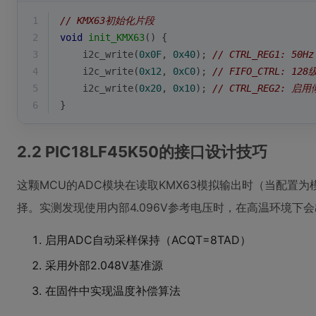
1
// KMX63初始化片段
2
void
init_KMX63
()
{
3
    i2c_write(
0x0F
, 
0x40
); 
// CTRL_REG1: 50H
4
    i2c_write(
0x12
, 
0xC0
); 
// FIFO_CTRL: 1
5
    i2c_write(
0x20
, 
0x10
); 
// CTRL_REG2: 启
6
}
2.2 PIC18LF45K50的接口设计技巧
这颗MCU的ADC模块在读取KMX63模拟输出时（当配置
择。实测发现使用内部4.096V参考电压时，在高温环境下
启用ADC自动采样保持（ACQT=8TAD）
采用外部2.048V基准源
在固件中实现温度补偿算法