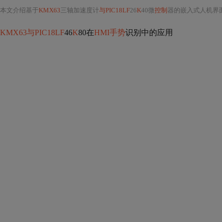
本文介绍基于
KMX63
三轴加速度计
与PIC18LF
26
K
40微
控制
器的嵌入式人机界
KMX63与PIC18LF
46
K
80在
HMI手势
识别中的应用