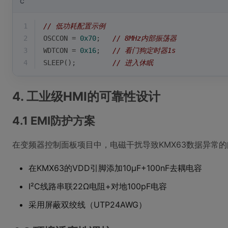
C
1
// 低功耗配置示例
2
OSCCON = 
0x70
;   
// 8MHz内部振荡器
3
WDTCON = 
0x16
;   
// 看门狗定时器1s
4
SLEEP();         
// 进入休眠
4. 工业级HMI的可靠性设计
4.1 EMI防护方案
在变频器控制面板项目中，电磁干扰导致KMX63数据异常
在KMX63的VDD引脚添加10μF+100nF去耦电容
I²C线路串联22Ω电阻+对地100pF电容
采用屏蔽双绞线（UTP24AWG）