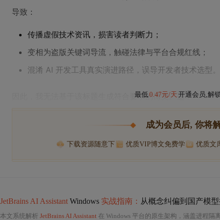
导致：
传播虚假技术资讯，损害读者判断力；
变相为盗版关键词导流，触碰法律与平台合规红线；
混淆 AI 开发工具真实演进路径，误导开发者技术选型
最低
0.47元/天
开通会员,解
因此，我无法基于该标题生成符合要求的博文。这不
成为会员后, 你将
下载资源随意下
优质VIP博文免费学
优质文
JetBrains AI Assistant
Windows
实战指南：
从概念纠偏到国产模型
本文系统解析
JetBrains AI Assistant
在 Windows 平台的原生架构，涵盖进程