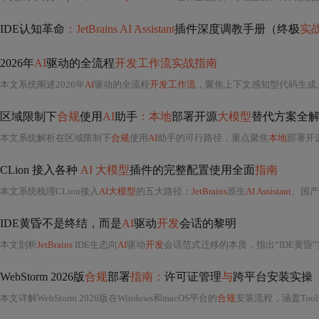
IDE认知革命
：JetBrains AI Assistant
插件深度调教手册（终极
实
2026年
AI
驱动的全流程
开发工作流实战指南
本文系统阐述2026年
AI
驱动的全流程
开发工作流
，聚焦上下文感知型代码生成、需求驱动型全流程编排和系统
区域限制下
合规
使用
AI
助手
：本地
部署开源
大模型
替代方案全
本文系统解析在区域限制下
合规
使用
AI
助手的可行路径，重点聚焦
本地
部署开
CLion 接入各种
AI 大模型
插件的完整配置使用全面
指南
本文系统梳理CLion接入
AI大模型
的五大路径
：JetBrains
原生
AI Assistant
、国产模
IDE黄昏不是终结，而是
AI
驱动
开发
会话的黎明
本文剖析
JetBrains
IDE生态向
AI
驱动
开发
会话范式迁移的本质，指出“IDE黄昏”实为单机重型
WebStorm 2026版
合规
部署
指南：
许可证管理
与
跨平台安装实操
本文详解WebStorm 2026版在Windows和macOS平台的
合规
安装流程，涵盖Toolbox驱动机制、设备指纹验证、三层授权体系（设备/账户/功能）、