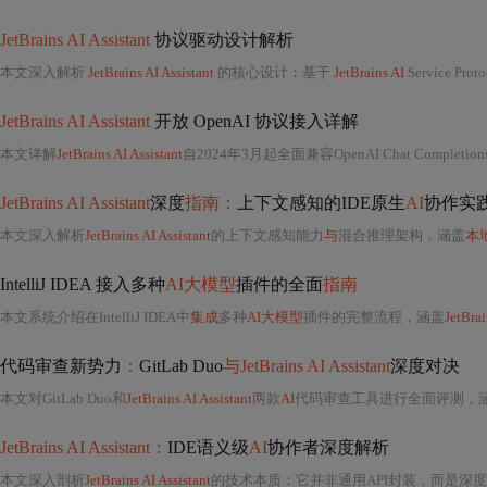
JetBrains AI Assistant
协议驱动设计解析
本文深入解析
JetBrains AI Assistant
的核心设计
：
基于
JetBrains AI
Service P
JetBrains AI Assistant
开放 OpenAI 协议接入详解
本文详解
JetBrains AI Assistant
自2024年3月起全面兼容OpenAI Chat Completions 
JetBrains AI Assistant
深度
指南：
上下文感知的IDE原生
AI
协作实
本文深入解析
JetBrains AI Assistant
的上下文感知能力
与
混合推理架构，涵盖
本
IntelliJ IDEA 接入多种
AI大模型
插件的全面
指南
本文系统介绍在IntelliJ IDEA中
集成
多种
AI大模型
插件的完整流程，涵盖
JetBrai
代码审查新势力
：
GitLab Duo
与JetBrains AI Assistant
深度对决
本文对GitLab Duo和
JetBrains AI Assistant
两款
AI
代码审查工具进行全面评测，涵盖功能、性能、易用性、安全性和成本等多个维
JetBrains AI Assistant：
IDE语义级
AI
协作者深度解析
本文深入剖析
JetBrains AI Assistant
的技术本质
：
它并非通用API封装，而是深度耦