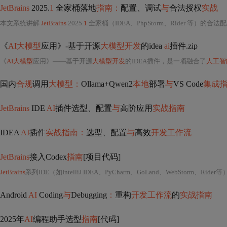
JetBrains
2025.
1
全家桶落地
指南：
配置、调试
与
合法授权
实战
本文系统讲解
JetBrains
2025.
1
全家桶（IDEA、PhpStorm、Rider 等）的合法
《
AI大模型
应用》-基于开源
大模型开发
的idea
ai
插件.zip
《
AI大模型
应用》——基于开源
大模型开发
的IDEA插件，是一项融合了
人工智
国内
合规
调用
大模型：
Ollama+Qwen2
本地
部署
与
VS Code
集成
JetBrains
IDE
AI
插件选型、配置
与
高阶应用
实战指南
IDEA
AI
插件
实战指南：
选型、配置
与
高效
开发工作流
JetBrains
接入Codex
指南
[项目代码]
JetBrains
系列IDE（如IntelliJ IDEA、PyCharm、GoLand、WebStorm、Ride
Android
AI
Coding
与
Debugging
：
重构
开发工作流
的
实战指南
2025年
AI
编程助手选型
指南
[代码]