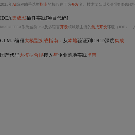
2025年
AI
编程助手选型
指南
的核心在于为
开发
者、技术团队以及企业组织提供
IDEA
集成AI
插件实践[项目代码]
IntelliJ IDEA作为当前Java及多语言
开发
领域最主流的
集成开发
环境（IDE）
GLM-5编程
大模型实战指南：
从
本地
验证到CI/CD深度
集成
国产代码
大模型合规
接入
与
企业落地实践
指南