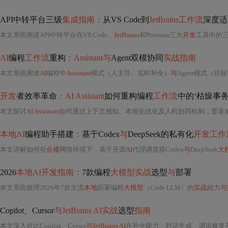
API中转平台三级
集成指南：
从VS Code到
JetBrains工作流
深度适
本文系统阐述API中转平台在VS Code、
JetBrains
和Postman三大
开发
工具中的
AI
编程
工作流
重构
：Assistant与
Agent双模协同
实战指南
本文系统阐述
AI
编程中
Assistant
模式（人主导、实时补全）
与
Agent模式（
开发
者效率革命
：AI Assistant
如何重构编程
工作流
中的‘枯燥事务
本文探讨
AI Assistant
如何通过上下文感知、本地化优化及人机协同机制，显著
本地AI
编程助手搭建
：
基于Codex
与
DeepSeek的私有化
开发工作
本文详解如何在
合规
网络环境下，基于开源
AI
代理调度器Codex
与
DeepSeek
大
2026
本地AI开发指南：
7款编程
大模型实战
选型
与
部署
本文系统梳理2026年7款主流
本地
部署编程
大模型
（Code LLM）的
实战
能力
与
Copilot、Cursor
与JetBrains AI实战
选型
指南
本文深入对比Copilot、Cursor
与JetBrains AI
在补全能力、对话生成、调试修复及工程落地四大维度的差异。核心聚焦模型底座（Codex vs Claude 3.5 Sonnet）、上下文边界（插件