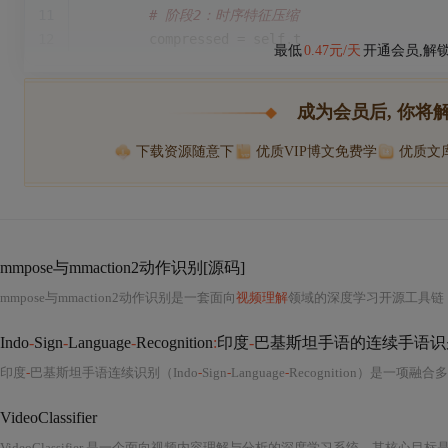
11
# 阶段2：时序特征压缩
12
        compressed = self.t
最低
0.47元/天
开通会员,解
成为会员后, 你将
下载资源随意下
优质VIP博文免费学
优质文
mmpose与mmaction2动作识别[源码]
mmpose与mmaction2动作识别是一套面向
视频理解
领域的深度学习开源工具链，其核心价值在于将人体姿态估计（pose estimation）与动作识别（ac
Indo
-
Sign
-
Language
-
Recognition
:
印度
-
巴基斯坦手语的连续手语识
印度
-
巴基斯坦手语连续识别（Indo
-
Sign
-
Language
-
Recognition）是一项融合多模态感知、时序建模与跨语言文化适配的前沿人工智能研究课题，其核心目标是构建可泛化、鲁棒性强、具备实际部署能力的连续手语理解系统。该任务远超传统孤立词手势分类范畴，需在真实语境下处理自然、连贯、无明确边界的手势流——即“连续手语”（Co
VideoClassifier