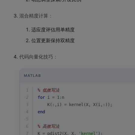
混合精度计算：
适应度评估用单精度
位置更新保持双精度
代码向量化技巧：
MATLAB
1
% 低效写法
2
for
i
 = 
1
:n
3
    K(:,
i
) = kernel(X, X(
i
,:));
4
end
5
6
% 高效写法
7
K = pdist2(X, X, 
'kernel'
);