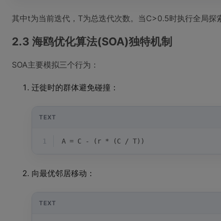
其中t为当前迭代，T为总迭代次数。当C>0.5时执行全局
2.3 海鸥优化算法(SOA)独特机制
SOA主要模拟三个行为：
迁徙时的群体避免碰撞：
TEXT
1
A = C - (r * (C / T))
向最优邻居移动：
TEXT