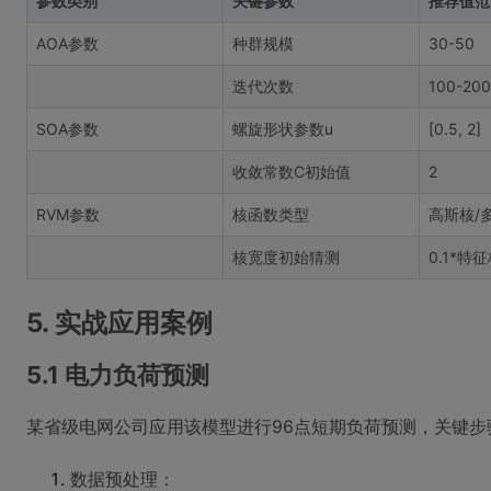
参数类别
关键参数
推荐值范
AOA参数
种群规模
30-50
迭代次数
100-200
SOA参数
螺旋形状参数u
[0.5, 2]
收敛常数C初始值
2
RVM参数
核函数类型
高斯核/
核宽度初始猜测
0.1*特
5. 实战应用案例
5.1 电力负荷预测
某省级电网公司应用该模型进行96点短期负荷预测，关键步
数据预处理：