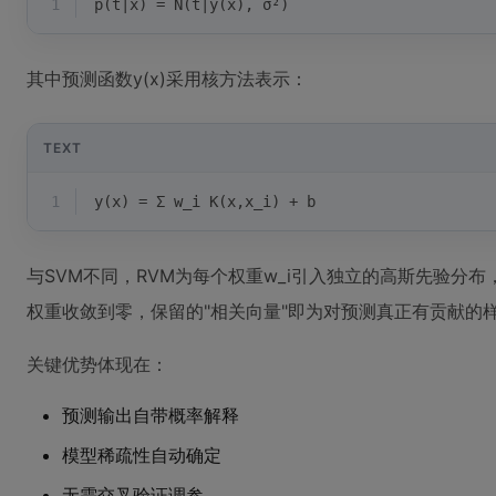
1
p(t|x) = N(t|y(x), σ²)
其中预测函数y(x)采用核方法表示：
TEXT
1
y(x) = Σ w_i K(x,x_i) + b
与SVM不同，RVM为每个权重w_i引入独立的高斯先验分布
权重收敛到零，保留的"相关向量"即为对预测真正有贡献的
关键优势体现在：
预测输出自带概率解释
模型稀疏性自动确定
无需交叉验证调参