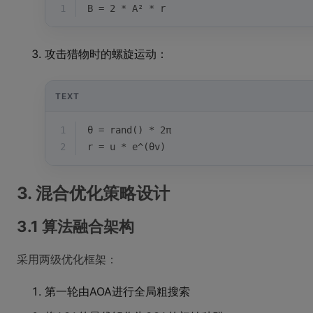
1
B = 2 * A² * r
攻击猎物时的螺旋运动：
TEXT
1
θ = rand() * 2π
2
r = u * e^(θv)
3. 混合优化策略设计
3.1 算法融合架构
采用两级优化框架：
第一轮由AOA进行全局粗搜索