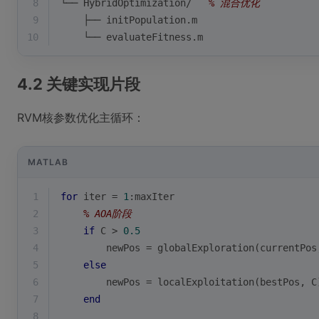
8
└── HybridOptimization/   
% 混合优化
9
    ├── initPopulation.m  
10
    └── evaluateFitness.m
4.2 关键实现片段
RVM核参数优化主循环：
MATLAB
1
for
 iter = 
1
:maxIter
2
% AOA阶段
3
if
 C > 
0.5
4
        newPos = globalExploration(currentPos
5
else
6
        newPos = localExploitation(bestPos, C
7
end
8