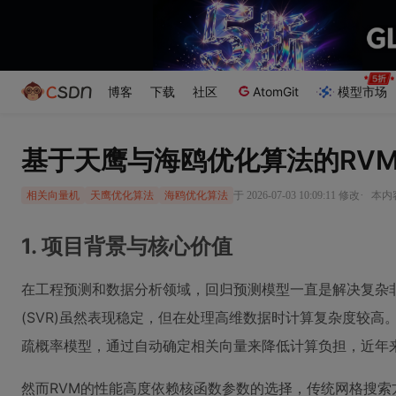
博客
下载
社区
AtomGit
模型市场
基于天鹰与海鸥优化算法的RV
·
于 2026-07-03 10:09:11 修改
本内容
相关向量机
天鹰优化算法
海鸥优化算法
1. 项目背景与核心价值
在工程预测和数据分析领域，回归预测模型一直是解决复杂
(SVR)虽然表现稳定，但在处理高维数据时计算复杂度较高。
疏概率模型，通过自动确定相关向量来降低计算负担，近年
然而RVM的性能高度依赖核函数参数的选择，传统网格搜