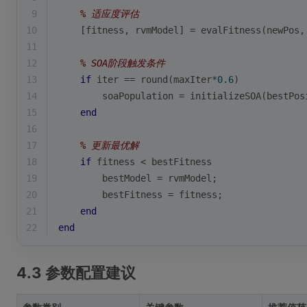
9
% 适应度评估
10
    [fitness, rvmModel] = evalFitness(newPos,
11
12
% SOA阶段触发条件
13
if
 iter == 
round
(maxIter*
0.6
)
14
        soaPopulation = initializeSOA(bestPos
15
end
16
17
% 更新最优解
18
if
 fitness < bestFitness
19
        bestModel = rvmModel;
20
        bestFitness = fitness;
21
end
22
end
4.3 参数配置建议