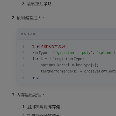
尝试重启策略
预测偏差过大：
MATLAB
1
% 检查核函数匹配性
2
kerType = {
'gaussian'
, 
'poly'
, 
'spline'
}
3
for
 k = 
1
:
length
(kerType)
4
    options.kernel = kerType{k};
5
    testPerformance(k) = crossvalRVM(dat
6
end
内存溢出处理：
启用稀疏矩阵存储