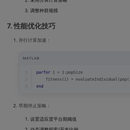
采用分块计算策略
调整种群规模
7. 性能优化技巧
并行计算加速：
MATLAB
1
parfor
i
 = 
1
:popSize
2
    fitness(
i
) = evaluateIndividual(pop(
3
end
早期停止策略：
设置适应度平台期阈值
动态调整探索/开发比例