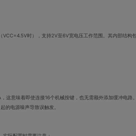
（VCC=4.5V时），支持2V至6V宽电压工作范围。其内部结构
μA，这意味着即使连接16个机械按键，也无需额外添加缓冲电路
备引起的电源噪声导致误触发。
z。实际配置时需要注意：