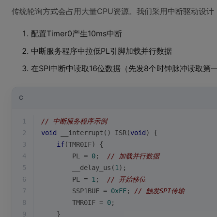
传统轮询方式会占用大量CPU资源。我们采用中断驱动设计
配置Timer0产生10ms中断
中断服务程序中拉低PL引脚加载并行数据
在SPI中断中读取16位数据（先发8个时钟脉冲读取第
C
1
// 中断服务程序示例
2
void
 __interrupt() ISR(
void
) {
3
if
(TMR0IF) {
4
        PL = 
0
;  
// 加载并行数据
5
        __delay_us(
1
);
6
        PL = 
1
;  
// 开始移位
7
        SSP1BUF = 
0xFF
; 
// 触发SPI传输
8
        TMR0IF = 
0
;
9
    }