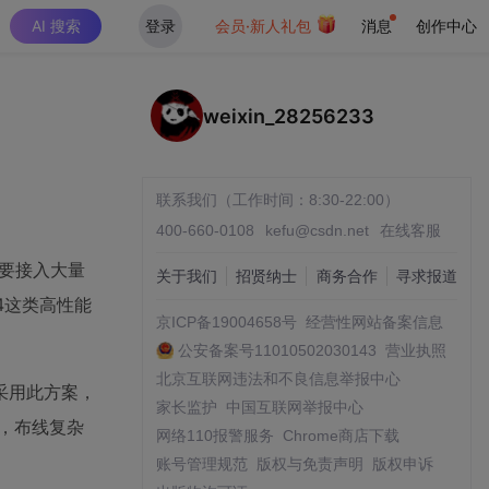
AI 搜索
登录
会员·新人礼包
消息
创作中心
weixin_28256233
联系我们（工作时间：8:30-22:00）
400-660-0108
kefu@csdn.net
在线客服
需要接入大量
关于我们
招贤纳士
商务合作
寻求报道
94这类高性能
京ICP备19004658号
经营性网站备案信息
公安备案号11010502030143
营业执照
北京互联网违法和不良信息举报中心
采用此方案，
家长监护
中国互联网举报中心
时，布线复杂
网络110报警服务
Chrome商店下载
账号管理规范
版权与免责声明
版权申诉