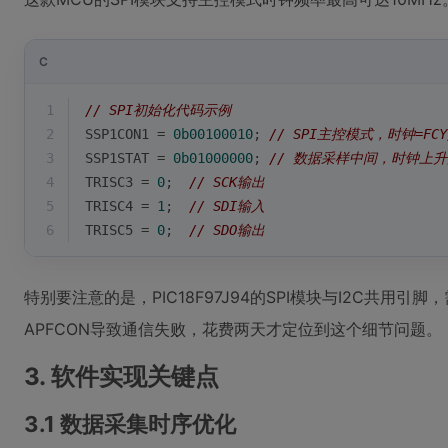
C
1
// SPI初始化代码示例
2
SSP1CON1 = 
0b00100010
; 
// SPI主控模式，时钟=FCY
3
SSP1STAT = 
0b01000000
; 
// 数据采样中间，时钟上
4
TRISC3 = 
0
;  
// SCK输出
5
TRISC4 = 
1
;  
// SDI输入 
6
TRISC5 = 
0
;  
// SDO输出
特别要注意的是，PIC18F97J94的SPI模块与I2C共用
APFCON导致通信失败，花费两天才定位到这个细节问题。
3. 软件实现关键点
3.1 数据采集时序优化