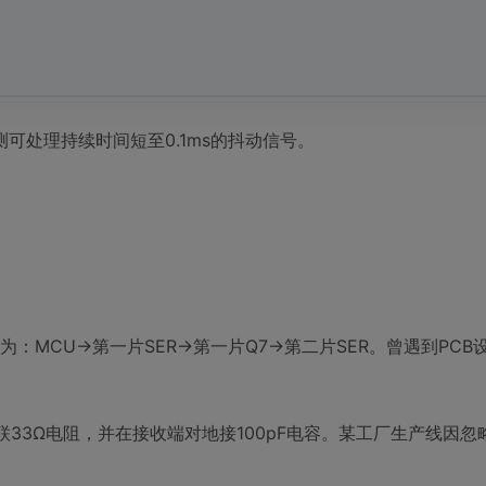
可处理持续时间短至0.1ms的抖动信号。
：MCU→第一片SER→第一片Q7→第二片SER。曾遇到PCB
串联33Ω电阻，并在接收端对地接100pF电容。某工厂生产线因