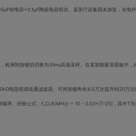
联10μF钽电容+0.1μF陶瓷电容组合。某医疗设备因未加装，在电
），检测到按键后切换为10ms高速采样。在某智能家居面板中，
10kΩ电阻组成低通滤波器。可将按键寿命从5万次提升到20万
。经验公式：f_CLK(MHz) = 10 - 0.03×|T-25|，其中