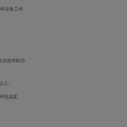
外科设备工作
此法使待机功
次以上。
T为环境温度。