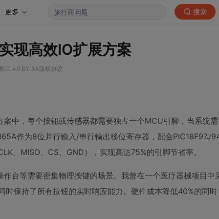
更多
搜索
J94实现高效IO扩展方案
C 4.0 BY-SA版权协议
方案中，每个按钮或传感器都需要独占一个MCU引脚，当系统
5A作为8位并行输入/串行输出移位寄存器，配合PIC18F97J
LK、MISO、CS、GND），实现高达75%的引脚节省率。
操作台等需要密集物理按键的场景。我曾在一个医疗器械项目中
，同时保持了所有按钮的实时响应能力。硬件成本降低40%的同