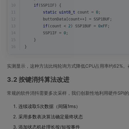
10
if
(SSP1IF) {
11
static
uint8_t
 count = 
0
;
12
        buttonData[count++] = SSP1BUF;
13
if
(count < 
2
) SSP1BUF = 
0xFF
;
14
        SSP1IF = 
0
;
15
    }
16
}
实测显示，这种方法比纯轮询方式降低CPU占用率约62%。在
3.2 按键消抖算法改进
常规的软件消抖需要多次采样，我们创新性地利用硬件SPI
连续读取5次数据（间隔1ms）
采用多数表决算法确定最终状态
添加状态机处理长按/短按事件