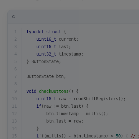
C
1
typedef
struct
 {
2
uint16_t
 current;
3
uint16_t
 last;
4
uint32_t
 timestamp;
5
} ButtonState;
6
7
ButtonState btn;
8
9
void
checkButtons
()
{
10
uint16_t
 raw = readShiftRegisters();
11
if
(raw != btn.last) {
12
        btn.timestamp = millis();
13
        btn.last = raw;
14
    }
15
if
((millis() - btn.timestamp) > 
50
) { 
//