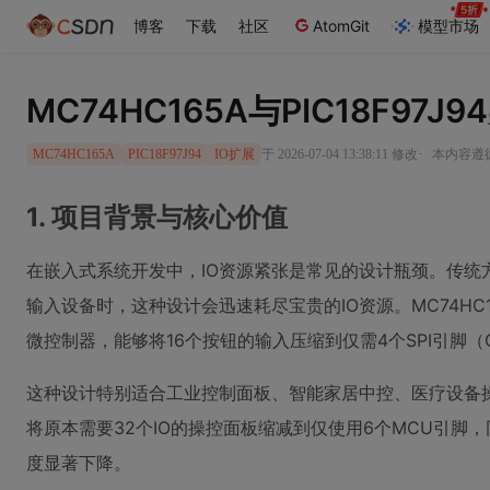
博客
下载
社区
AtomGit
模型市场
MC74HC165A与PIC18F97
·
于 2026-07-04 13:38:11 修改
本内容遵循C
MC74HC165A
PIC18F97J94
IO扩展
1. 项目背景与核心价值
在嵌入式系统开发中，IO资源紧张是常见的设计瓶颈。传统
输入设备时，这种设计会迅速耗尽宝贵的IO资源。MC74HC16
微控制器，能够将16个按钮的输入压缩到仅需4个SPI引脚（C
这种设计特别适合工业控制面板、智能家居中控、医疗设备
将原本需要32个IO的操控面板缩减到仅使用6个MCU引脚
度显著下降。