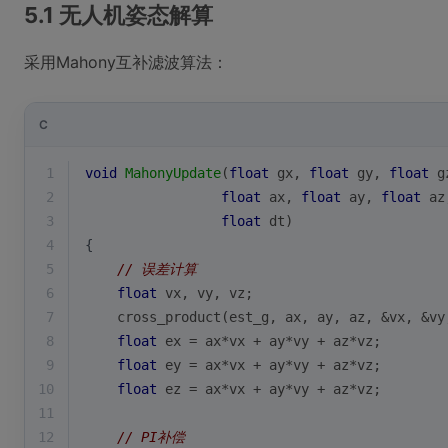
5.1 无人机姿态解算
采用Mahony互补滤波算法：
C
1
void
MahonyUpdate
(
float
 gx, 
float
 gy, 
float
 g
2
float
 ax, 
float
 ay, 
float
 az
3
float
 dt)
4
{
5
// 误差计算
6
float
 vx, vy, vz;
7
    cross_product(est_g, ax, ay, az, &vx, &vy
8
float
 ex = ax*vx + ay*vy + az*vz;
9
float
 ey = ax*vx + ay*vy + az*vz;
10
float
 ez = ax*vx + ay*vy + az*vz;
11
12
// PI补偿