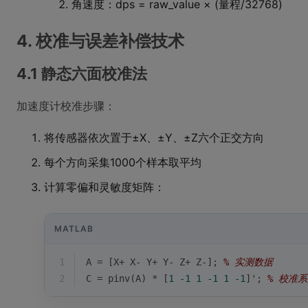
角速度：dps = raw_value × (量程/32768)
4. 校准与误差补偿技术
4.1 静态六面校准法
加速度计校准步骤：
将传感器依次置于±X、±Y、±Z六个正交方向
每个方向采集1000个样本取平均
计算零偏和灵敏度矩阵：
MATLAB
1
A = [X+ X- Y+ Y- Z+ Z-]; 
% 实测数据
2
C = pinv(A) * [
1
-1
1
-1
1
-1
]'; 
% 校准