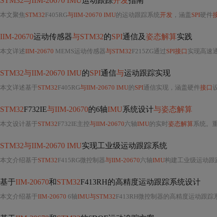
STM32与IIM-20670 IMU
运动跟踪
开发
指南
本文聚焦
STM32
F405RG
与IIM-20670 IMU
的运动跟踪系统
开发
，涵盖
SPI
硬件
IIM-20670
运动传感器
与STM32
的
SPI
通信及
姿态解算
实践
本文详述
IIM-20670
MEMS运动传感器
与STM32
F215ZG通过
SPI接口
实现高速
STM32与IIM-20670 IMU
的
SPI
通信
与
运动跟踪实现
本文详述基于
STM32
F405RG
与IIM-20670 IMU
的
SPI
通信实现，涵盖硬件
接口
STM32
F732IE
与IIM-20670
的6轴
IMU
系统设计
与姿态解算
本文设计基于
STM32
F732IE主控
与IIM-20670
六轴
IMU
的实时
姿态解算
系统。
STM32与IIM-20670 IMU
实现工业级运动跟踪系统
本文介绍基于
STM32
F415RG微控制器
与IIM-20670
六轴
IMU
构建工业级运动跟
基于
IIM-20670
和
STM32
F413RH的高精度运动跟踪系统设计
本文介绍基于
IIM-20670
6轴
IMU与STM32
F413RH微控制器的高精度运动跟