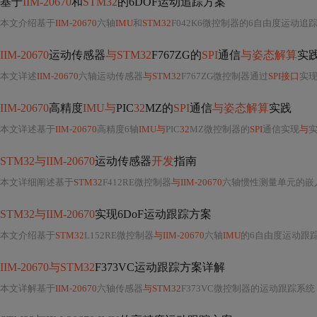
基于
IIM-20670
和
STM32
的6DOF运动追踪方案
本文介绍基于
IIM-20670
六轴
IMU
和
STM32
F042K6微控制器的6自由度运动
IIM-20670
运动传感器
与STM32
F767ZG的
SPI
通信
与姿态解算
实
本文详述
IIM-20670
六轴运动传感器
与STM32
F767ZG微控制器通过
SPI接口
实
IIM-20670
高精度
IMU与
PIC
32
MZ的
SPI
通信
与姿态解算
实践
本文详述基于
IIM-20670
高精度6轴
IMU与
PIC
32
MZ微控制器的
SPI
通信实现
与
STM32与IIM-20670
运动传感器
开发
指南
本文详细阐述基于
STM32
F412RE微控制器
与IIM-20670
六轴惯性测量单元的嵌
STM32与IIM-20670
实现6DoF运动跟踪方案
本文介绍基于
STM32
L152RE微控制器
与IIM-20670
六轴
IMU
的6自由度运动跟
IIM-20670与STM32
F373VC运动跟踪方案详解
本文详解基于
IIM-20670
六轴传感器
与STM32
F373VC微控制器的运动跟踪系