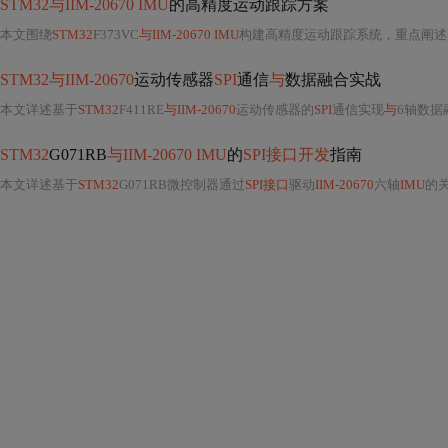
STM32与IIM-20670 IMU
的高精度运动跟踪方案
本文围绕
STM32
F373VC
与IIM-20670 IMU
构建高精度运动跟踪系统，重点阐述
STM32与IIM-20670
运动传感器
SPI
通信
与
数据融合实战
本文详述基于
STM32
F411RE
与IIM-20670
运动传感器的
SPI
通信实现
与
6轴数据
STM32
G071RB
与IIM-20670 IMU
的
SPI接口开发
指南
本文详述基于
STM32
G071RB微控制器通过
SPI接口
驱动
IIM-20670
六轴
IMU
的关