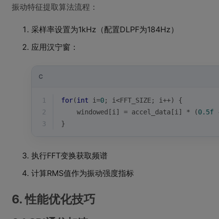
振动特征提取算法流程：
采样率设置为1kHz（配置DLPF为184Hz）
应用汉宁窗：
C
1
for
(
int
 i=
0
; i<FFT_SIZE; i++) {
2
    windowed[i] = accel_data[i] * (
0.5f
 
3
}
执行FFT变换获取频谱
计算RMS值作为振动强度指标
6. 性能优化技巧