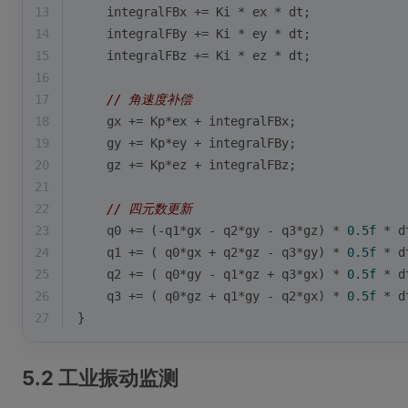
13
    integralFBx += Ki * ex * dt;
14
    integralFBy += Ki * ey * dt;
15
    integralFBz += Ki * ez * dt;
16
17
// 角速度补偿
18
    gx += Kp*ex + integralFBx;
19
    gy += Kp*ey + integralFBy;
20
    gz += Kp*ez + integralFBz;
21
22
// 四元数更新
23
    q0 += (-q1*gx - q2*gy - q3*gz) * 
0.5f
 * d
24
    q1 += ( q0*gx + q2*gz - q3*gy) * 
0.5f
 * d
25
    q2 += ( q0*gy - q1*gz + q3*gx) * 
0.5f
 * d
26
    q3 += ( q0*gz + q1*gy - q2*gx) * 
0.5f
 * d
27
}
5.2 工业振动监测