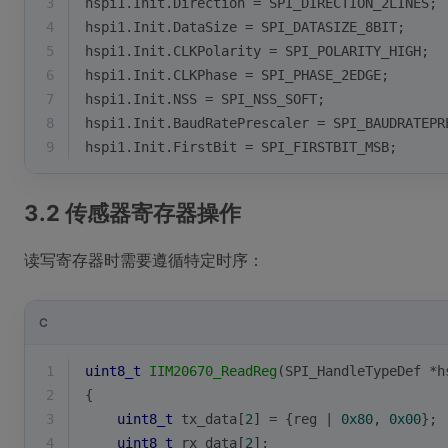
3
hspi1.Init.Direction = SPI_DIRECTION_2LINES;
4
hspi1.Init.DataSize = SPI_DATASIZE_8BIT;
5
hspi1.Init.CLKPolarity = SPI_POLARITY_HIGH;
6
hspi1.Init.CLKPhase = SPI_PHASE_2EDGE;
7
hspi1.Init.NSS = SPI_NSS_SOFT;
8
hspi1.Init.BaudRatePrescaler = SPI_BAUDRATEPR
9
hspi1.Init.FirstBit = SPI_FIRSTBIT_MSB;
3.2 传感器寄存器操作
读写寄存器时需要遵循特定时序：
C
1
uint8_t
IIM20670_ReadReg
(SPI_HandleTypeDef *h
2
{
3
uint8_t
 tx_data[
2
] = {reg | 
0x80
, 
0x00
};
4
uint8_t
 rx_data[
2
];