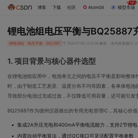
博客
下载
社区
AtomGit
模型市场
锂电池组电压平衡与BQ2588
·
于 2026-07-08 13:53:09 修改
本内容遵循CC 4.
锂电池组
电压平衡
BQ25887
1. 项目背景与核心器件选型
在锂电池组应用中，电池单元之间的电压不平衡是影响整体
时，由于制造工艺差异、温度分布不均等因素，各单体电池
导致部分电池过充或过放，不仅降低可用容量，还可能引发
BQ25887作为德州仪器推出的专用充电管理IC，其核心价
集成2A升压充电和400mA平衡电流能力，支持2节锂电
内置自动平衡算法，通过I2C接口可灵活配置平衡参数