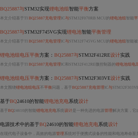
BQ25887与
STM32实现
锂电池组
智能
平衡
方案
本文介绍基于TI
BQ25887充电管理
IC
与
STM32F070RB MCU的
锂电池组
智能
平
BQ25887与
STM32F745VG实现
锂电池
智能
平衡管理
本文介绍基于TI
BQ25887充电管理
IC
与
STM32F745VG MCU的
锂电池组
智能被
锂电池组电压平衡
方案：
BQ25887与
STM32F412RE
设计
实践
本文介绍基于TI
BQ25887充电管理
IC和STM32F412RE微控制器的
锂电池组电
锂电池组电压平衡
方案：
BQ25887与
STM32F303VE
设计
实践
本文围绕
锂电池组电压
不
平衡
问题，基于
BQ25887充电管理
IC
与
STM32F30
基于
BQ
24610的智能
锂电池充电
系统
设计
基于
BQ
24610的智能
锂电池充电
系统
设计
是一种先进的电源
管理
解决方案，它由Texas In
电源技术中的基于
BQ
24610的智能
锂电池充电
系统
设计
在现代电子设备中，高效的电源
管理
系统对于便携式设备的性能和电池寿命至关重要。