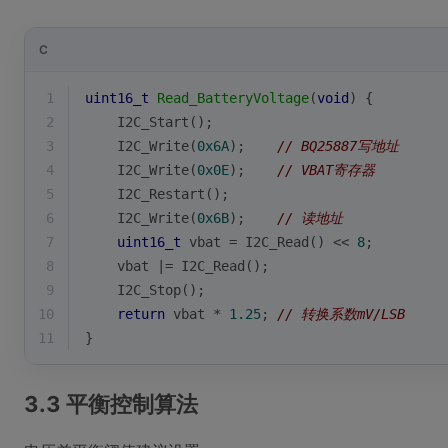
C
1
uint16_t
Read_BatteryVoltage
(
void
)
{
2
    I2C_Start();
3
    I2C_Write(
0x6A
);    
// BQ25887写地址
4
    I2C_Write(
0x0E
);    
// VBAT寄存器
5
    I2C_Restart();
6
    I2C_Write(
0x6B
);    
// 读地址
7
uint16_t
 vbat = I2C_Read() << 
8
;
8
    vbat |= I2C_Read();
9
    I2C_Stop();
10
return
 vbat * 
1.25
; 
// 转换系数mV/LSB
11
}
3.3 平衡控制算法