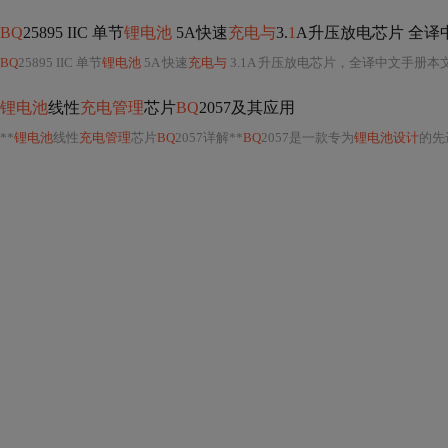
BQ
25895 IIC 单节
锂电池
5A快速
充电与
3.
1
A升压放电芯片 全译
BQ
25895 IIC 单节
锂电池
5A 快速
充电与
3.1A 升压放电芯片，全译中文手册
锂电池
线性
充电管理
芯片
BQ
2057及其应用
**
锂电池
线性
充电管理
芯片
BQ
2057详解**
BQ
2057是一款专为
锂电池设计
的先