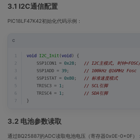
3.1 I2C通信配置
PIC18LF47K42初始化代码示例：
C
1
void
I2C_Init
(
void
)
{
2
    SSP1CON1 = 
0x28
;   
// I2C主模式, 时钟=FOSC/(
3
    SSP1ADD = 
39
;      
// 100kHz @16MHz Fosc
4
    SSP1STAT = 
0x80
;   
// 标准速度模式
5
    TRISC3 = 
1
;        
// SCL引脚
6
    TRISC4 = 
1
;        
// SDA引脚
7
}
3.2 电池参数读取
通过BQ25887的ADC读取电池电压（寄存器0x0E-0x0F）