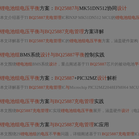
锂电池组电压平衡
方案：
BQ25887与
MK51DN512协同
设计
本文介绍基于TI
BQ25887充电管理
IC和NXP MK51DN512 MCU的
锂电池组电
锂电池组电压平衡与BQ25887充电管理
方案详解
本文详解基于TI
BQ25887充电管理
IC的
锂电池组电压平衡
方案，涵盖硬件架构
锂电池组
BMS系统
设计与BQ25887平衡
控制实践
本文围绕
锂电池组
BMS系统
设计
，重点阐述基于TI
BQ25887
芯片的被动电池
平
锂电池组电压平衡
方案：
BQ25887
+PIC32MZ
设计
解析
本文详解基于TI
BQ25887充电管理
IC
与
Microchip PIC32MZ2048EFM064 MC
锂电池组电压平衡
方案
与BQ25887充电管理
实践
本文围绕
BQ25887充电管理
IC实现
锂电池组电压平衡
展开，涵盖硬件
设计
（电
锂电池组电压平衡
方案
与BQ25887充电管理
IC应用
本文围绕2S
锂电池组
的
电压
不
平衡
问题，详细阐述基于TI
BQ25887充电管理
I