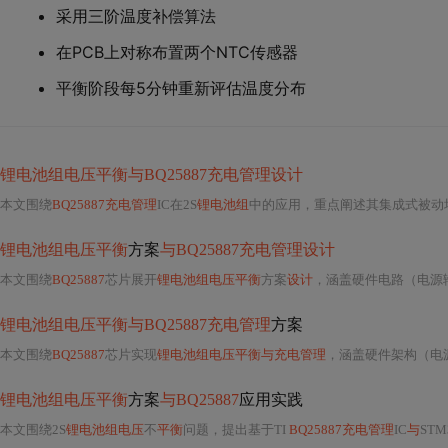
采用三阶温度补偿算法
在PCB上对称布置两个NTC传感器
平衡阶段每5分钟重新评估温度分布
锂电池组电压平衡与BQ25887充电管理设计
本文围绕
BQ25887充电管理
IC在2S
锂电池组
中的应用，重点阐述其集成式被动均衡机制
锂电池组电压平衡
方案
与BQ25887充电管理设计
本文围绕
BQ25887
芯片展开
锂电池组电压平衡
方案
设计
，涵盖硬件电路（电源
锂电池组电压平衡与BQ25887充电管理
方案
本文围绕
BQ25887
芯片实现
锂电池组电压平衡与充电管理
，涵盖硬件架构（电
锂电池组电压平衡
方案
与BQ25887
应用实践
本文围绕2S
锂电池组电压
不
平衡
问题，提出基于TI
BQ25887充电管理
IC
与
ST