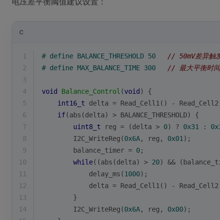
电压差平衡阈值建议设置：
C
1
# 
define
 BALANCE_THRESHOLD 50   
// 50mV差异
2
# 
define
 MAX_BALANCE_TIME 300   
// 最大平衡时间
3
4
void
Balance_Control
(
void
)
{
5
int16_t
 delta = Read_Cell1() - Read_Cell2
6
if
(
abs
(delta) > BALANCE_THRESHOLD) {
7
uint8_t
 reg = (delta > 
0
) ? 
0x31
 : 
0x
8
        I2C_WriteReg(
0x6A
, reg, 
0x01
);       
9
        balance_timer = 
0
;
10
while
((
abs
(delta) > 
20
) && (balance_t
11
            delay_ms(
1000
);
12
            delta = Read_Cell1() - Read_Cell2
13
        }
14
        I2C_WriteReg(
0x6A
, reg, 
0x00
);       