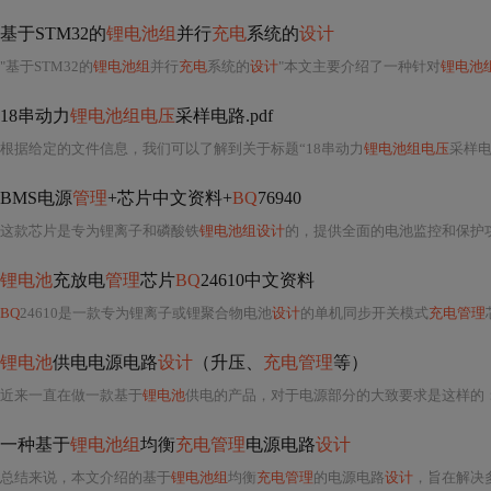
基于STM32的
锂电池组
并行
充电
系统的
设计
"基于STM32的
锂电池组
并行
充电
系统的
设计
"本文主要介绍了一种针对
锂电池
18串动力
锂电池组电压
采样电路.pdf
根据给定的文件信息，我们可以了解到关于标题“18串动力
锂电池组电压
采样电
BMS电源
管理
+芯片中文资料+
BQ
76940
这款芯片是专为锂离子和磷酸铁
锂电池组设计
的，提供全面的电池监控和保护功能。
锂电池
充放电
管理
芯片
BQ
24610中文资料
BQ
24610是一款专为锂离子或锂聚合物电池
设计
的单机同步开关模式
充电管理
芯
锂电池
供电电源电路
设计
（升压、
充电管理
等）
近来一直在做一款基于
锂电池
供电的产品，对于电源部分的大致要求是这样的：
一种基于
锂电池组
均衡
充电管理
电源电路
设计
总结来说，本文介绍的基于
锂电池组
均衡
充电管理
的电源电路
设计
，旨在解决