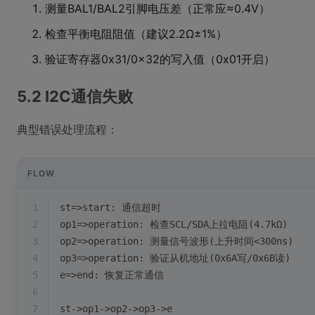
测量BAL1/BAL2引脚电压差（正常应≈0.4V）
检查平衡电阻阻值（建议2.2Ω±1%）
验证寄存器0x31/0x32的写入值（0x01开启）
5.2 I2C通信失败
典型错误处理流程：
FLOW
1
st=>start: 通信超时
2
op1=>operation: 检查SCL/SDA上拉电阻(4.7kΩ)
3
op2=>operation: 测量信号波形(上升时间<300ns)
4
op3=>operation: 验证从机地址(0x6A写/0x6B读)
5
e=>end: 恢复正常通信
6
7
st->op1->op2->op3->e