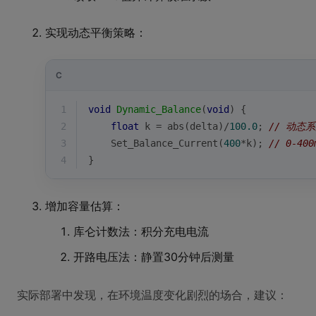
实现动态平衡策略：
C
1
void
Dynamic_Balance
(
void
)
{
2
float
 k = 
abs
(delta)/
100.0
; 
// 动态
3
    Set_Balance_Current(
400
*k); 
// 0-4
4
}
增加容量估算：
库仑计数法：积分充电电流
开路电压法：静置30分钟后测量
实际部署中发现，在环境温度变化剧烈的场合，建议：