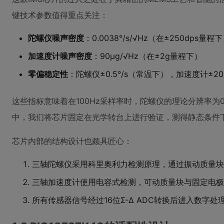
键技术参数值得重点关注：
陀螺仪噪声密度
：0.0038°/s/√Hz（在±250dps量程
加速度计噪声密度
：90μg/√Hz（在±2g量程下）
零偏稳定性
：陀螺仪±0.5°/s（常温下），加速度计±20
这些指标意味着在100Hz采样率时，陀螺仪的理论分辨率为0.0
中，我们将芯片固定在光学转台上进行验证，测得静态条件下角
芯片内部的结构设计也颇具匠心：
三轴陀螺仪采用科里奥利力检测原理，通过振动质量块
三轴加速度计使用电容式检测，可动质量块与固定电极
所有传感器信号经过16位Σ-Δ ADC转换后进入数字处