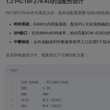
1.2 PIC18F27K40的适配性设计
PIC18F27K40作为系统主控，其外设配置需要与IMU特
时钟系统
：64MHz内部振荡器，配合PLL可实现精确
SPI接口
：支持8MHz时钟速率，恰好匹配ICM-4260
中断响应
：从外设触发到中断服务程序入口仅需5个指
在实际电路设计中，我推荐以下引脚分配方案：
TEXT
1
ICM-42605    PIC18F27K40
2
VDD        3.3V
3
GND        GND
4
SCLK       RC3 (SCK1)
5
SDI        RC4 (SDI1)