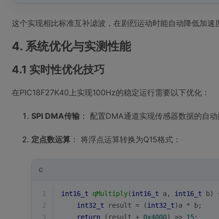
这个实现相比标准互补滤波，在剧烈运动时能自动降低加速
4. 系统优化与实测性能
4.1 实时性优化技巧
在PIC18F27K40上实现100Hz的稳定运行需要以下优化：
SPI DMA传输
： 配置DMA通道实现传感器数据的自动
定点数运算
： 将浮点运算转换为Q15格式：
C
1
int16_t
qMultiply
(
int16_t
 a, 
int16_t
 b)
2
int32_t
 result = (
int32_t
)a * b;
3
return
 (result + 
0x4000
) >> 
15
;