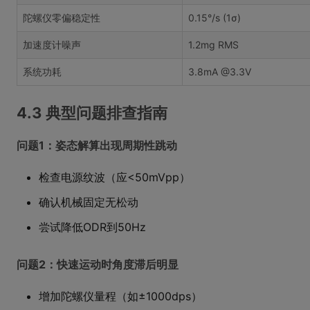
陀螺仪零偏稳定性
0.15°/s (1σ)
加速度计噪声
1.2mg RMS
系统功耗
3.8mA @3.3V
4.3 典型问题排查指南
问题1：姿态解算出现周期性跳动
检查电源纹波（应<50mVpp）
确认机械固定无松动
尝试降低ODR到50Hz
问题2：快速运动时角度滞后明显
增加陀螺仪量程（如±1000dps）