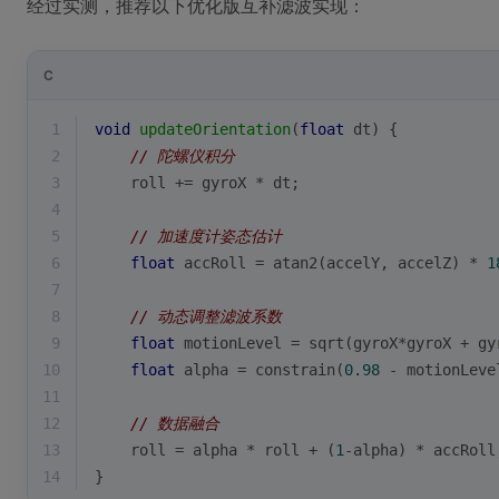
经过实测，推荐以下优化版互补滤波实现：
C
1
void
updateOrientation
(
float
 dt)
{
2
// 陀螺仪积分
3
    roll += gyroX * dt;
4
5
// 加速度计姿态估计
6
float
 accRoll = 
atan2
(accelY, accelZ) * 
1
7
8
// 动态调整滤波系数
9
float
 motionLevel = 
sqrt
(gyroX*gyroX + gy
10
float
 alpha = constrain(
0.98
 - motionLeve
11
12
// 数据融合
13
    roll = alpha * roll + (
1
-alpha) * accRoll
14
}