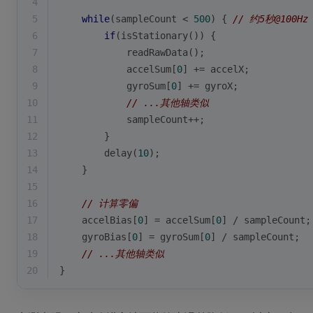
4
5
while
(sampleCount < 
500
) { 
// 约5秒@100Hz
6
if
(isStationary()) {
7
            readRawData();
8
            accelSum[
0
] += accelX;
9
            gyroSum[
0
] += gyroX;
10
// ...其他轴类似
11
            sampleCount++;
12
        }
13
        delay(
10
);
14
    }
15
16
// 计算零偏
17
    accelBias[
0
] = accelSum[
0
] / sampleCount;
18
    gyroBias[
0
] = gyroSum[
0
] / sampleCount;
19
// ...其他轴类似
20
}