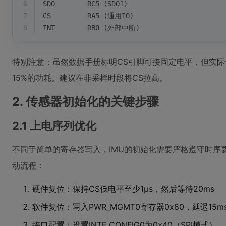
6
SDO        RC5 (SDO1)
7
CS         RA5 (通用IO)
8
INT        RB0 (外部中断)
特别注意：虽然数据手册标明CS引脚可接固定电平，但实际
15%的功耗。建议在非采样时段将CS拉高。
2. 传感器初始化的关键步骤
2.1 上电序列优化
不同于简单的寄存器写入，IMU的初始化需要严格遵守时序
动流程：
硬件复位：保持CS低电平至少1μs，然后等待20ms
软件复位：写入PWR_MGMT0寄存器0x80，延迟15m
接口配置：设置INTF_CONFIG0为0x40（SPI模式）