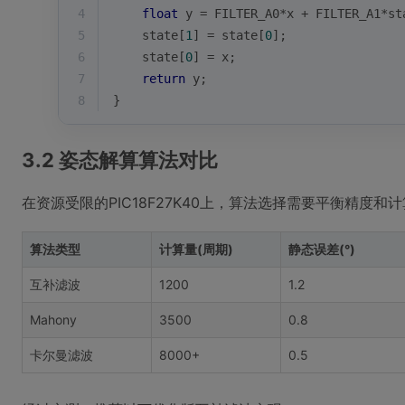
4
float
 y = FILTER_A0*x + FILTER_A1*st
5
    state[
1
] = state[
0
];
6
    state[
0
] = x;
7
return
 y;
8
}
3.2 姿态解算算法对比
在资源受限的PIC18F27K40上，算法选择需要平衡精度和
算法类型
计算量(周期)
静态误差(°)
互补滤波
1200
1.2
Mahony
3500
0.8
卡尔曼滤波
8000+
0.5