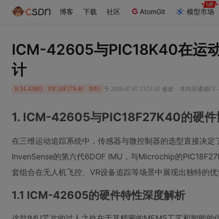
博客
下载
社区
AtomGit
模型市场
ICM-42605与PIC18K40
计
·
于 2026-07-07 13:51:02 修改
本内容遵循CC 4
ICM-42605
PIC18F27K40
IMU
1. ICM-42605与PIC18F27K40的
在三维运动追踪系统中，传感器与微控制器的选型直接决定了系统
InvenSense的第六代6DOF IMU，与Microchip的PI
套组合在无人机飞控、VR设备追踪等场景中展现出独特的优
1.1 ICM-42605的硬件特性深度解析
这款IMU芯片的过人之处在于其精密的MEMS工艺和智能