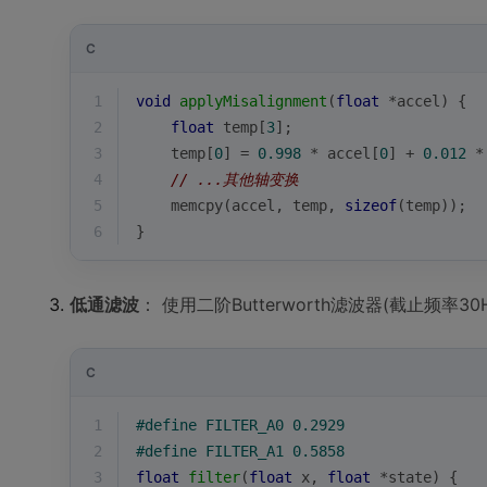
C
1
void
applyMisalignment
(
float
 *accel)
{
2
float
 temp[
3
];
3
    temp[
0
] = 
0.998
 * accel[
0
] + 
0.012
 *
4
// ...其他轴变换
5
memcpy
(accel, temp, 
sizeof
(temp));
6
}
低通滤波
： 使用二阶Butterworth滤波器(截止频率30
C
1
#
define
 FILTER_A0 0.2929
2
#
define
 FILTER_A1 0.5858
3
float
filter
(
float
 x, 
float
 *state)
{