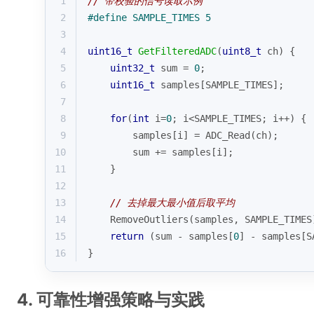
1
// 带校验的信号读取示例
2
#
define
 SAMPLE_TIMES 5
3
4
uint16_t
GetFilteredADC
(
uint8_t
 ch)
{
5
uint32_t
 sum = 
0
;
6
uint16_t
 samples[SAMPLE_TIMES];
7
8
for
(
int
 i=
0
; i<SAMPLE_TIMES; i++) {
9
        samples[i] = ADC_Read(ch);
10
        sum += samples[i];
11
    }
12
13
// 去掉最大最小值后取平均
14
    RemoveOutliers(samples, SAMPLE_TIMES
15
return
 (sum - samples[
0
] - samples[S
16
}
4. 可靠性增强策略与实践