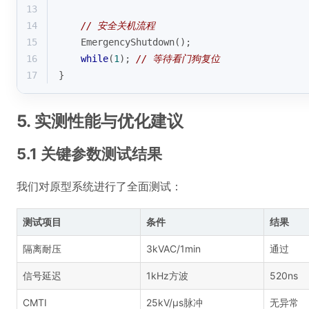
13
14
// 安全关机流程
15
    EmergencyShutdown();
16
while
(
1
); 
// 等待看门狗复位
17
}
5. 实测性能与优化建议
5.1 关键参数测试结果
我们对原型系统进行了全面测试：
测试项目
条件
结果
隔离耐压
3kVAC/1min
通过
信号延迟
1kHz方波
520ns
CMTI
25kV/μs脉冲
无异常