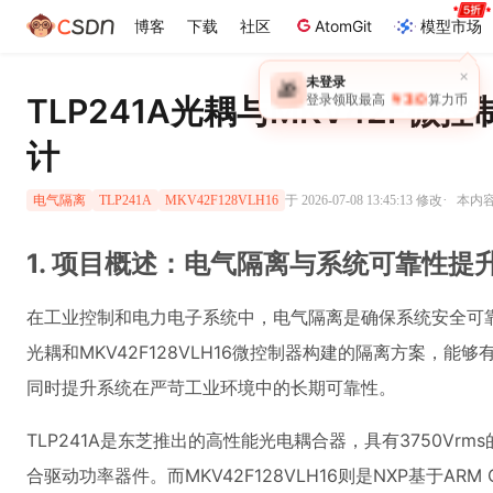
博客
下载
社区
AtomGit
模型市场
×
未登录
🎁
￥30
TLP241A光耦与MKV42F
登录领取最高
算力币
计
·
于 2026-07-08 13:45:13 修改
本内容
电气隔离
TLP241A
MKV42F128VLH16
1. 项目概述：电气隔离与系统可靠性提
在工业控制和电力电子系统中，电气隔离是确保系统安全可靠运
光耦和MKV42F128VLH16微控制器构建的隔离方案，
同时提升系统在严苛工业环境中的长期可靠性。
TLP241A是东芝推出的高性能光电耦合器，具有3750Vr
合驱动功率器件。而MKV42F128VLH16则是NXP基于ARM