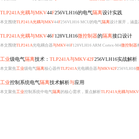
TLP241A光耦与MKV
44
F
256VLH16的电气
隔离
设计实践
本文围绕
TLP241A光耦与MKV
44
F
256VLH16 MCU的电气
隔离
设计展开，涵盖
TLP241A光耦与MKV
46
F
128VLH16
微控制器
的
隔离
接口设计
本文围绕
TLP241A
光电耦合器
与MKV
46
F
128VLH16 ARM Cortex-M4
微控制器
工业
级电气
隔离
技术：
TLP241A与MKV42F
256VLH16实战解析
本文聚焦
工业
级电气
隔离
核心器件
TLP241A
光电耦合器
与MKV42F
256VLH16
工业
控制系统电气
隔离
技术解析
与
应用
本文聚焦
工业
控制系统中电气
隔离
的核心需求，重点解析
TLP241A光耦与MKV