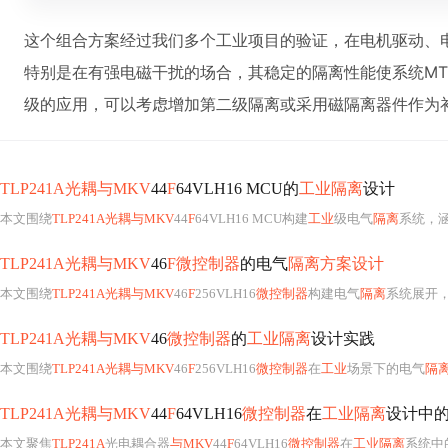
这个组合方案经过我们多个工业项目的验证，在电机驱动、电
特别是在有强电磁干扰的场合，其稳定的隔离性能使系统MT
级的应用，可以考虑增加第二级隔离或采用磁隔离器件作为
TLP241A光耦与MKV
44
F
64VLH16 MCU的
工业隔离
设计
本文围绕
TLP241A光耦与MKV
44
F
64VLH16 MCU构建
工业
级电气
隔离
系统，
TLP241A光耦与MKV
46
F微控制器
的电气
隔离方案设计
本文围绕
TLP241A光耦与MKV
46
F
256VLH16
微控制器
构建电气
隔离
系统展开
TLP241A光耦与MKV
46
微控制器
的
工业隔离
设计实践
本文围绕
TLP241A光耦与MKV
46
F
256VLH16
微控制器
在
工业
场景下的电气
隔
TLP241A光耦与MKV
44
F
64VLH16
微控制器
在
工业隔离
设计中
本文聚焦
TLP241A
光电耦合器
与MKV
44
F
64VLH16
微控制器
在
工业隔离
系统中的