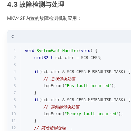
4.3 故障检测与处理
MKV42F内置的故障检测机制应用：
C
1
void
SystemFaultHandler
(
void
)
{
2
uint32_t
 scb_cfsr = SCB_CFSR;
3
4
if
(scb_cfsr & SCB_CFSR_BUSFAULTSR_MASK) {
5
// 总线错误处理
6
        LogError(
"Bus fault occurred"
);
7
    }
8
if
(scb_cfsr & SCB_CFSR_MEMFAULTSR_MASK) {
9
// 存储器错误处理
10
        LogError(
"Memory fault occurred"
);
11
    }
12
// 其他错误处理...