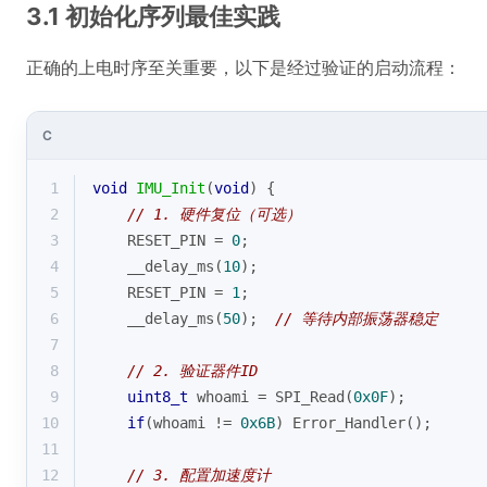
3.1 初始化序列最佳实践
正确的上电时序至关重要，以下是经过验证的启动流程：
C
1
void
IMU_Init
(
void
)
{
2
// 1. 硬件复位（可选）
3
    RESET_PIN = 
0
;
4
    __delay_ms(
10
);
5
    RESET_PIN = 
1
;
6
    __delay_ms(
50
);  
// 等待内部振荡器稳定
7
8
// 2. 验证器件ID
9
uint8_t
 whoami = SPI_Read(
0x0F
);
10
if
(whoami != 
0x6B
) Error_Handler();
11
12
// 3. 配置加速度计