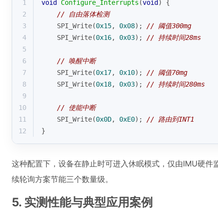
1
void
Configure_Interrupts
(
void
)
{
2
// 自由落体检测
3
    SPI_Write(
0x15
, 
0x08
); 
// 阈值300mg
4
    SPI_Write(
0x16
, 
0x03
); 
// 持续时间28ms
5
6
// 唤醒中断
7
    SPI_Write(
0x17
, 
0x10
); 
// 阈值70mg
8
    SPI_Write(
0x18
, 
0x03
); 
// 持续时间280ms
9
10
// 使能中断
11
    SPI_Write(
0x0D
, 
0xE0
); 
// 路由到INT1
12
}
这种配置下，设备在静止时可进入休眠模式，仅由IMU硬件
续轮询方案节能三个数量级。
5. 实测性能与典型应用案例