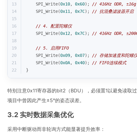
13
    SPI_Write(
0x10
, 
0x60
); 
// 416Hz ODR, ±16g
14
    SPI_Write(
0x11
, 
0x7C
); 
// 抗混叠滤波器开启
15
16
// 4. 配置陀螺仪
17
    SPI_Write(
0x12
, 
0x7C
); 
// 416Hz ODR, ±200
18
19
// 5. 启用FIFO
20
    SPI_Write(
0x09
, 
0x07
); 
// 存储加速度和陀螺
21
    SPI_Write(
0x0A
, 
0x40
); 
// FIFO连续模式
22
}
特别注意0x11寄存器的bit2（BDU），必须置1以避免
项目中曾因此产生±5°的姿态误差。
3.2 实时数据采集优化
采用中断驱动而非轮询方式能显著提升效率：