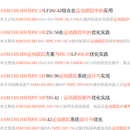
ASM330LHH与PIC18
LF26
K
42组合在
运动跟踪中的
应用
本文介绍
ASM330LHH
6DoF IMU
与PIC18
LF26
K
42微控制器在高精度
运动跟踪
ASM330LHH与PIC18F
25
K
50在
运动跟踪中的
优化实践
本文聚焦
ASM330LHH
IMU
与PIC18F
25
K
50微控制器在
运动跟踪
系统
中的
协同
ASM330LHH运动跟踪
方案
与PIC18
LF
46K40
优化实践
本文围绕
ASM330LHH
6DoF IMU
与PIC18
LF
46K40
MCU的协同优化展开，重
ASM330LHH与PIC18F
86
K
90
运动跟踪
系统
设计与
实现
本文详细阐述基于
ASM330LHH
六轴IMU
与PIC18F
86
K
90微控制器的嵌入式
运
ASM330LHH与PIC18F
55
K
42：
运动跟踪硬件
优化实战
本文聚焦
ASM330LHH与PIC18F
55
K
42协同实现高精度、低延迟
运动跟踪
的
硬
ASM330LHH与PIC18K
42
运动跟踪
系统
设计与
优化
本文围绕
ASM330LHH
六轴IMU
与PIC18F
27
K
42微控制器构建低功耗
运动跟踪