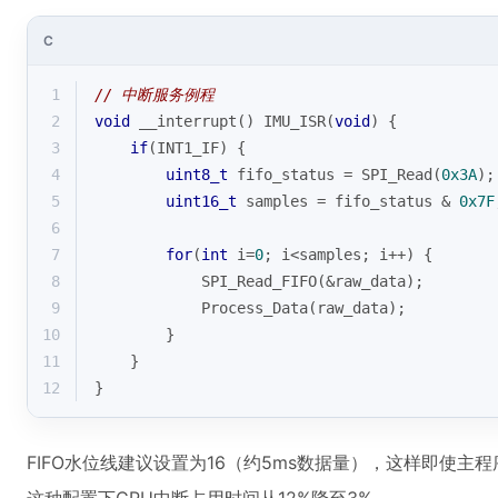
C
1
// 中断服务例程
2
void
 __interrupt() IMU_ISR(
void
) {
3
if
(INT1_IF) {
4
uint8_t
 fifo_status = SPI_Read(
0x3A
);
5
uint16_t
 samples = fifo_status & 
0x7F
6
7
for
(
int
 i=
0
; i<samples; i++) {
8
            SPI_Read_FIFO(&raw_data);
9
            Process_Data(raw_data);
10
        }
11
    }
12
}
FIFO水位线建议设置为16（约5ms数据量），这样即使