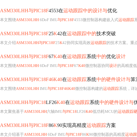
ASM330LHH与PIC18F
4553在
运动跟踪中的设计与
优化
本文围绕
ASM330LHH
6DoF IMU
与PIC18F
4553微控制器构建嵌入式
运动跟踪
ASM330LHH与PIC18F
25
K
42在
运动跟踪中的
技术突破
本文介绍
ASM330LHH与PIC18F
25
K
42协同实现高效
运动跟踪
的技术方案。重
ASM330LHH与PIC18F
67
K40
在
运动跟踪
系统
中的
优化
设计
本文围绕
ASM330LHH
6DoF IMU
与PIC18F
67
K40
微控制器协同
设计
的高精度低
ASM330LHH与PIC18F46K40
在
运动跟踪
系统
中的硬件设计与
算
本文围绕
ASM330LHH
IMU
与PIC18F46K40
微控制器构建的
运动跟踪
系统，详
ASM330LHH与PIC18
LF26
K40
在
运动跟踪
系统
中的硬件设计与
本文聚焦基于
ASM330LHH
六轴IMU
与PIC18
LF26
K40
低功耗MCU的
运动跟踪
ASM330LHH与PIC18F
86
K
90实现高精度
运动跟踪
方案
本文介绍基于
ASM330LHH
6DoF IMU
与PIC18F
86
K
90微控制器的高精度
运动跟