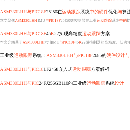
ASM330LHH与PIC18F
25J50在
运动跟踪
系统
中的硬件
优化
与
算
本文聚焦
ASM330LHH
IMU
与PIC18F
25J50微控制器在工业
运动跟踪
系统
中的
ASM330LHH与PIC18F
45
K
22实现高精度
运动跟踪
方案
本文介绍基于
ASM330LHH
六轴IMU
与PIC18F
45
K
22微控制器的高精度、低功
工业级
运动跟踪
系统：
ASM330LHH与PIC18F
2685的
硬件设计与
ASM330LHH与PIC18
LF2458嵌入式
运动跟踪
方案解析
ASM330LHH与PIC
24FJ256GB110的工业级
运动跟踪
系统
设计