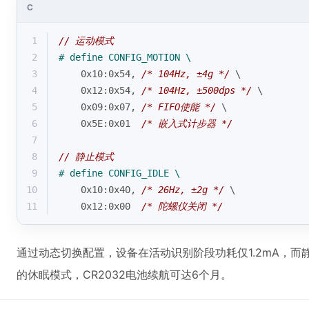
C
1
// 运动模式
2
# 
define
 CONFIG_MOTION \
3
    0x10:0x54, 
/* 104Hz, ±4g */
 \
4
    0x12:0x54, 
/* 104Hz, ±500dps */
 \
5
    0x09:0x07, 
/* FIFO使能 */
 \
6
    0x5E:0x01  
/* 嵌入式计步器 */
7
8
// 静止模式 
9
# 
define
 CONFIG_IDLE \
10
    0x10:0x40, 
/* 26Hz, ±2g */
 \
11
    0x12:0x00  
/* 陀螺仪关闭 */
通过动态切换配置，设备在活动识别阶段功耗仅1.2mA，而静止时
的休眠模式，CR2032电池续航可达6个月。