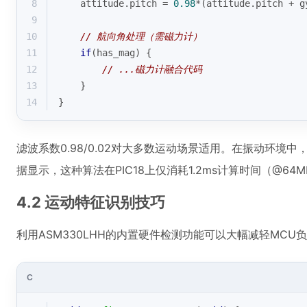
8
    attitude.pitch = 
0.98
*(attitude.pitch + g
9
10
// 航向角处理（需磁力计）
11
if
(has_mag) {
12
// ...磁力计融合代码
13
    }
14
}
滤波系数0.98/0.02对大多数运动场景适用。在振动环境中，
据显示，这种算法在PIC18上仅消耗1.2ms计算时间（@64
4.2 运动特征识别技巧
利用ASM330LHH的内置硬件检测功能可以大幅减轻MCU
C