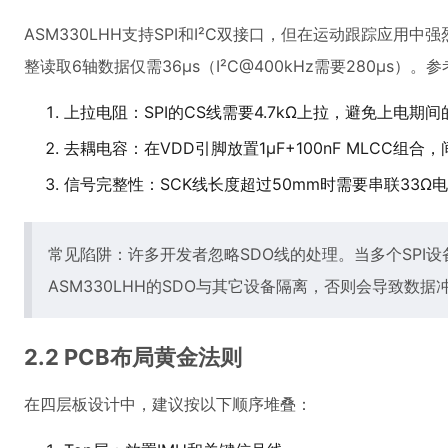
ASM330LHH支持SPI和I²C双接口，但在运动跟踪应用中
整读取6轴数据仅需36μs（I²C@400kHz需要280μs）
上拉电阻：SPI的CS线需要4.7kΩ上拉，避免上电期
去耦电容：在VDD引脚放置1μF+100nF MLCC组合
信号完整性：SCK线长度超过50mm时需要串联33Ω
常见陷阱：许多开发者忽略SDO线的处理。当多个SPI设
ASM330LHH的SDO与其它设备隔离，否则会导致数据
2.2 PCB布局黄金法则
在四层板设计中，建议按以下顺序堆叠：