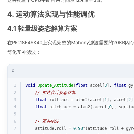
这种配置下CPU中断占用时间从12%降至3%。
4. 运动算法实现与性能调优
4.1 轻量级姿态解算方案
在PIC18F46K40上实现完整的Mahony滤波需要约20
简化互补滤波：
C
1
void
Update_Attitude
(
float
 accel[
3
], 
float
 gy
2
// 加速度计姿态估算
3
float
 roll_acc = 
atan2
(accel[
1
], accel[
2
]
4
float
 pitch_acc = 
atan2
(-accel[
0
], 
sqrt
(a
5
6
// 互补滤波
7
    attitude.roll = 
0.98
*(attitude.roll + gyr