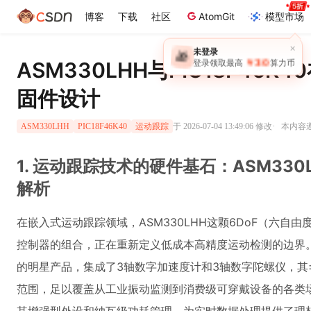
博客
下载
社区
AtomGit
模型市场
×
未登录
🎁
￥30
ASM330LHH与PIC18F46
登录领取最高
算力币
固件设计
·
于 2026-07-04 13:49:06 修改
本内容遵
ASM330LHH
PIC18F46K40
运动跟踪
1. 运动跟踪技术的硬件基石：ASM330L
解析
在嵌入式运动跟踪领域，ASM330LHH这颗6DoF（六自由度）惯
控制器的组合，正在重新定义低成本高精度运动检测的边界。ASM330
的明星产品，集成了3轴数字加速度计和3轴数字陀螺仪，其±1
范围，足以覆盖从工业振动监测到消费级可穿戴设备的各类场景。而M