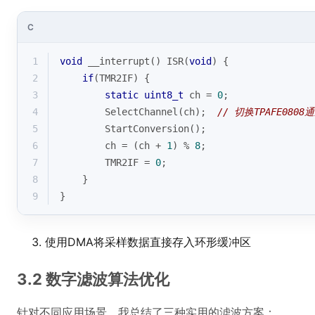
C
1
void
 __interrupt() ISR(
void
) {
2
if
(TMR2IF) {
3
static
uint8_t
 ch = 
0
;
4
        SelectChannel(ch);  
// 切换TPAFE0808
5
        StartConversion();
6
        ch = (ch + 
1
) % 
8
;
7
        TMR2IF = 
0
;
8
    }
9
}
使用DMA将采样数据直接存入环形缓冲区
3.2 数字滤波算法优化
针对不同应用场景，我总结了三种实用的滤波方案：