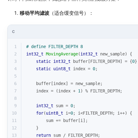
移动平均滤波
（适合缓变信号）：
C
1
# 
define
 FILTER_DEPTH 8
2
int32_t
MovingAverage
(
int32_t
 new_sample)
{
3
static
int32_t
 buffer[FILTER_DEPTH] = {
0
}
4
static
uint8_t
 index = 
0
;
5
6
    buffer[index] = new_sample;
7
    index = (index + 
1
) % FILTER_DEPTH;
8
9
int32_t
 sum = 
0
;
10
for
(
uint8_t
 i=
0
; i<FILTER_DEPTH; i++) {
11
        sum += buffer[i];
12
    }
13
return
 sum / FILTER_DEPTH;