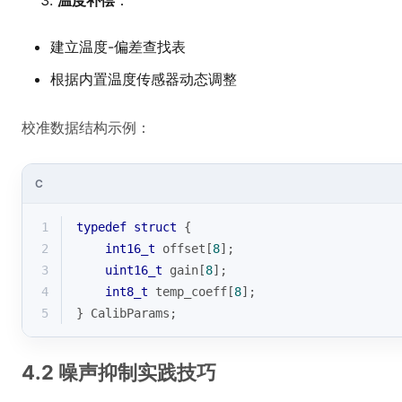
温度补偿
：
建立温度-偏差查找表
根据内置温度传感器动态调整
校准数据结构示例：
C
1
typedef
struct
 {
2
int16_t
 offset[
8
];
3
uint16_t
 gain[
8
];
4
int8_t
 temp_coeff[
8
]; 
5
} CalibParams;
4.2 噪声抑制实践技巧