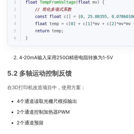
1
float
TempFromVoltage
(
float
 mv)
{
2
// 简化多项式系数
3
const
float
 c[] = {
0
, 
25.08355
, 
0.0786010
4
float
 temp = c[
0
] + c[
1
]*mv + c[
2
]*mv*mv 
5
return
 temp;
6
}
4-20mA输入采用250Ω精密电阻转换为1-5V
5.2 多轴运动控制反馈
在3D打印机改造项目中，使用方案：
4个通道读取光栅尺模拟输出
2个通道控制加热器PWM
2个通道预留