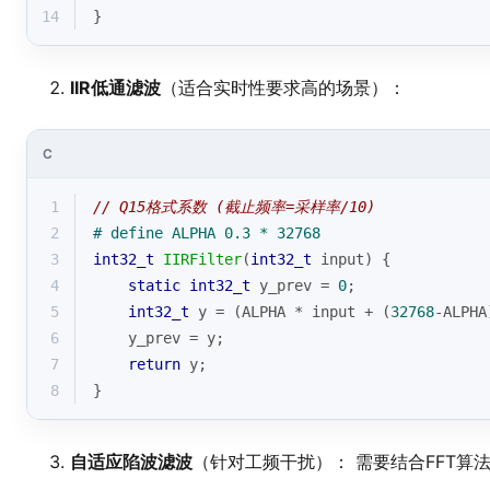
14
}
IIR低通滤波
（适合实时性要求高的场景）：
C
1
// Q15格式系数 (截止频率=采样率/10)
2
# 
define
 ALPHA 0.3 * 32768  
3
int32_t
IIRFilter
(
int32_t
 input)
{
4
static
int32_t
 y_prev = 
0
;
5
int32_t
 y = (ALPHA * input + (
32768
-ALPHA
6
    y_prev = y;
7
return
 y;
8
}
自适应陷波滤波
（针对工频干扰）： 需要结合FFT算