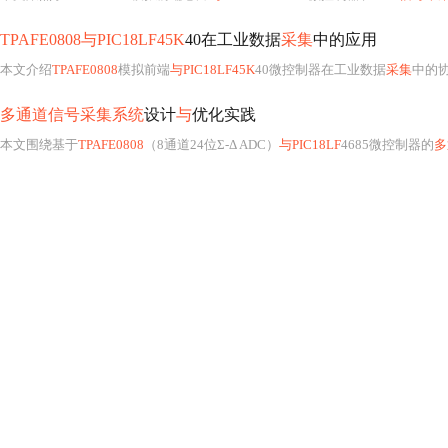
TPAFE0808与PIC18LF45K
40在工业数据
采集
中的应用
本文介绍
TPAFE0808
模拟前端
与PIC18LF45K
40微控制器在工业数据
采集
中的协同应用。重点
多通道信号采集系统
设计
与
优化实践
本文围绕基于
TPAFE0808
（8通道24位Σ-Δ ADC）
与PIC18LF
4685微控制器的
多