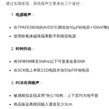
通过实测发现，系统噪声主要来自三个途径：
电源噪声
：
在TPAFE0808的AVDD引脚添加10μF钽电容+100n
使用铁氧体磁珠隔离数字和模拟电源
时钟抖动
：
将SPI时钟降至5MHz以下可显著改善SNR
在SCK线上串联22Ω电阻并加50pF对地电容
PCB布局噪声
：
敏感模拟走线采用"夹心"结构：上下层均为地平面
将晶振远离模拟输入通道至少3cm