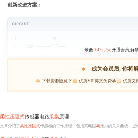
创新改进方案：
CIRCUIT
1
           Rf
2
Vin ──┬───[ ]───
最低
0.47元/天
开通会员,解
成为会员后, 你将
下载资源随意下
优质VIP博文免费学
优质文
柔性压阻式
传感器电路
采集
原理
文章介绍了
柔性压阻式
传感器的工作原理，包括其电阻
与
压力的关系曲线，提出了分段式、对数