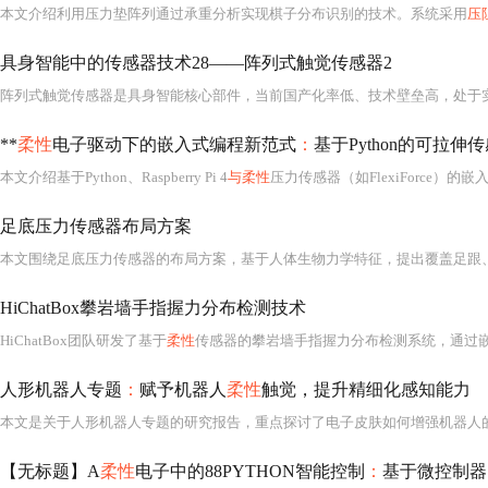
本文介绍利用压力垫阵列通过承重分析实现棋子分布识别的技术。系统采用
压
具身智能中的传感器技术28——阵列式触觉传感器2
**
柔性
电子驱动下的嵌入式编程新范式
：
基于Python的可拉伸
本文介绍基于Python、Raspberry Pi 4
与柔性
压力传感器（如FlexiForce）的嵌入式实时数据处理方案，涵盖I2C/A
足底压力传感器布局方案
HiChatBox攀岩墙手指握力分布检测技术
HiChatBox团队研发了基于
柔性
传感器的攀岩墙手指握力分布检测系统，通过
人形机器人专题
：
赋予机器人
柔性
触觉，提升精细化感知能力
【无标题】A
柔性
电子中的88PYTHON智能控制
：
基于微控制器的