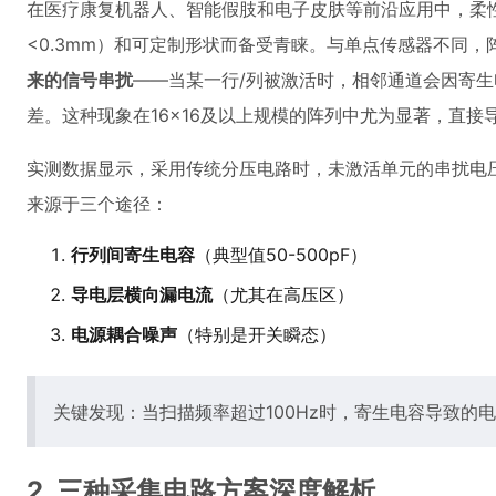
在医疗康复机器人、智能假肢和电子皮肤等前沿应用中，柔
<0.3mm）和可定制形状而备受青睐。与单点传感器不同
来的信号串扰
——当某一行/列被激活时，相邻通道会因寄生
差。这种现象在16×16及以上规模的阵列中尤为显著，直接
实测数据显示，采用传统分压电路时，未激活单元的串扰电压
来源于三个途径：
行列间寄生电容
（典型值50-500pF）
导电层横向漏电流
（尤其在高压区）
电源耦合噪声
（特别是开关瞬态）
关键发现：当扫描频率超过100Hz时，寄生电容导致的
2. 三种采集电路方案深度解析