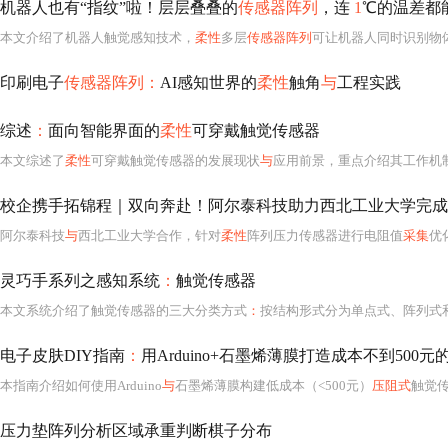
机器人也有“指纹”啦！层层叠叠的
传感器阵列
，连
1
℃的温差都
本文介绍了机器人触觉感知技术，
柔性
多层
传感器阵列
可让机器人同时识别物
印刷电子
传感器阵列：
AI感知世界的
柔性
触角
与
工程实践
综述
：
面向智能界面的
柔性
可穿戴触觉传感器
本文综述了
柔性
可穿戴触觉传感器的发展现状
与
应用前景，重点介绍其工作机制、多功能性设计及
校企携手拓锦程｜双向奔赴！阿尔泰科技助力西北工业大学完成
阿尔泰科技
与
西北工业大学合作，针对
柔性
阵列压力传感器进行电阻值
采集
优化。通
灵巧手系列之感知系统
：
触觉传感器
本文系统介绍了触觉传感器的三大分类方式
：
按结构形式分为单点式、阵列式和分
电子皮肤DIY指南
：
用Arduino+石墨烯薄膜打造成本不到50
本指南介绍如何使用Arduino
与
石墨烯薄膜构建低成本（<500元）
压阻式
触觉
压力垫阵列分析区域承重判断棋子分布