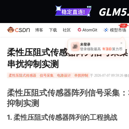
博客
下载
社区
AtomGit
模型市场
×
未登录
🎁
￥30
柔性压阻式传感器阵列信号采集
登录领取最高
算力币
串扰抑制实测
于 2026-07-07 09:59:26 
柔性压阻式传感器
信号采集
电路设计
串扰抑制
柔性压阻式传感器阵列信号采集：
抑制实测
1. 柔性压阻式传感器阵列的工程挑战