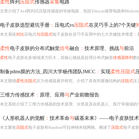
柔性
阵列
压阻式
传感器
采集
电路
电子皮肤选型避坑手册
：
压电式vs
压阻式
在灵巧手上的7个关键
本文系统
对比
压电式
与压阻式
电子皮肤在灵巧手应用中的七大关键技术维度
：
柔性
电子皮肤的分布式触觉
信号
融合
：
技术原理、挑战
与
前沿
柔性
电子皮肤在多领域潜力巨大，其核心挑战是处理分布式触觉
传感器阵列
数
制备pdms膜的方法_四川大学杨伟团队JMCC
：
实现
柔性压阻式
压
本文围绕
柔性压阻式
压力传感器展开研究。介绍了具有闭塞微结构的
压阻式
压力传感器制造工艺
三维力传感技术
：
原理、应用
与
产业前瞻报告
本文系统介绍了三维力传感器的技术原理、分类及其在机器人、医疗等领域的
《人形机器人的觉醒
：
技术革命
与
碳基未来》——电子皮肤技术
本文聚焦
压阻式
电子皮肤和Stanford可拉伸纳米线网格。阐述了
压阻式
电子皮肤的组