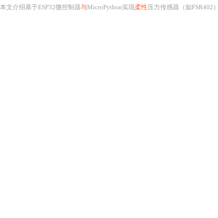
本文介绍基于ESP32微控制器
与
MicroPython实现
柔性
压力传感器（如FSR402