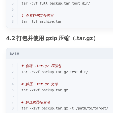
5
tar -cvf full_backup.tar test_dir/
6
7
# 查看打包文件内容
8
tar -tvf archive.tar
4.2 打包并使用 gzip 压缩（.tar.gz）
BASH
1
# 创建 .tar.gz 压缩包
2
tar -czvf backup.tar.gz test_dir/
3
4
# 解压 .tar.gz 文件
5
tar -xzvf backup.tar.gz
6
7
# 解压到指定目录
8
tar -xzvf backup.tar.gz -C /path/to/target/