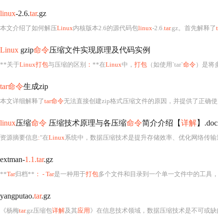
linux
-2.6.
tar
.gz
本文介绍了如何解压
Linux
内核版本2.6的源代码包
linux
-2.6.
tar
.gz。首先解释了
Linux
gzip
命令
压缩文件实现原理及代码实例
**关于
Linux打包
与压缩的区别
：
**在
Linux
中，
打包
（如使用`tar`
命令
）是将多个文件
tar命令
生成zip
本文详细解释了
tar命令
无法直接创建zip格式压缩文件的原因，并提供了正确使用
linux
压缩
命令
压缩技术原理与各压缩
命令
简介介绍【
详解
】.doc
资源摘要信息
:
"在
Linux
系统中，数据压缩技术是提升存储效率、优化网络传输
extman-
1.1.tar
.gz
**
Tar
归档**
： - Tar
是一种用于
打包
多个文件和目录到一个单一文件中的工具
yangputao.
tar
.gz
《杨梅
tar
.gz压缩包
详解
及其
应用
》在信息技术领域，数据压缩技术是不可或缺的一