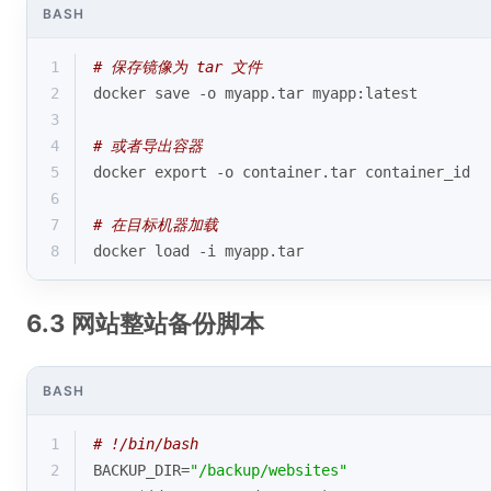
BASH
1
# 保存镜像为 tar 文件
2
docker save -o myapp.tar myapp:latest
3
4
# 或者导出容器
5
docker 
export
 -o container.tar container_id
6
7
# 在目标机器加载
8
docker load -i myapp.tar
6.3 网站整站备份脚本
BASH
1
# !/bin/bash
2
BACKUP_DIR=
"/backup/websites"