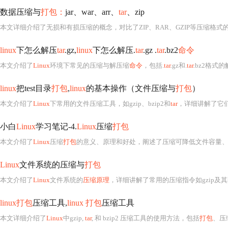
数据压缩与
打包：
jar、war、arr、
tar
、zip
linux
下怎么解压
tar
.gz,
linux
下怎么解压.
tar
.gz .
tar
.bz2
命令
本文介绍了
Linux
环境下常见的压缩与解压缩
命令
，包括.
tar
.gz和.
tar
.bz2格式的解压方法，以及
linux
把test目录
打包
,
linux
的基本操作（文件压缩与
打包
）
本文介绍了
Linux
下常用的文件压缩工具，如gzip、bzip2和
tar
，详细讲解了它
小白
Linux
学习笔记-4.
Linux
压缩
打包
本文介绍了
Linux
压缩
打包
的意义、原理和好处，阐述了压缩可降低文件容量、节省磁盘空间和网络带宽。还详细讲解了
Linux
文件系统的压缩与
打包
本文介绍了
Linux
文件系统的
压缩原理
，详细讲解了常用的压缩指令如gzip及
linux打包
压缩工具,
linux 打包
压缩工具
本文详细介绍了
Linux
中gzip,
tar
, 和 bzip2 压缩工具的使用方法，包括
打包
、压