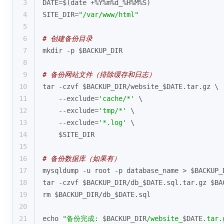
3
DATE=$(date +%Y%m%d_%H%M%S)
4
SITE_DIR=
"/var/www/html"
5
6
# 创建备份目录
7
mkdir -p 
$BACKUP_DIR
8
9
# 备份网站文件（排除缓存和日志）
10
tar -czvf 
$BACKUP_DIR
/website_
$DATE
.tar.gz \
11
    --exclude=
'cache/*'
 \
12
    --exclude=
'tmp/*'
 \
13
    --exclude=
'*.log'
 \
14
$SITE_DIR
15
16
# 备份数据库（如果有）
17
mysqldump -u root -p database_name > 
$BACKUP_
18
tar -czvf 
$BACKUP_DIR
/db_
$DATE
.sql.tar.gz 
$BA
19
rm 
$BACKUP_DIR
/db_
$DATE
.sql
20
21
echo
"备份完成: 
$BACKUP_DIR
/website_
$DATE
.tar.