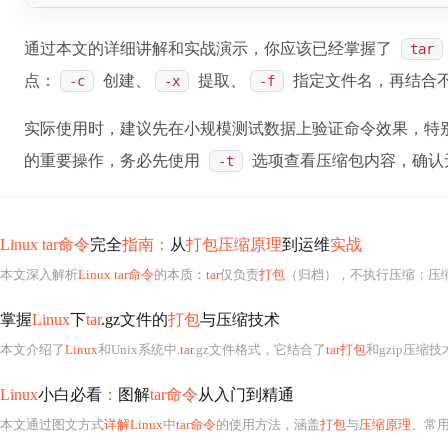
通过本文的详细讲解和实战演示，你应该已经掌握了
tar
点：
创建、
提取、
指定文件名，再结合
-c
-x
-f
实际使用时，建议先在小规模测试数据上验证命令效果，特
的重要操作，务必先使用
选项查看压缩包内容，确认
-t
Linux tar命令
完全
指南：
从
打包压缩原理
到运维
实战
本文深入解析
Linux tar命令
的本质
：tar
仅负责
打包
（归档），不执行压缩；压缩需依
掌握
Linux
下
tar
.gz文件的
打包
与压缩技术
本文介绍了
Linux
和Unix系统中.
tar
.gz文件格式，它结合了
tar打包
和gzip压缩
Linux
小白必看
：
图解
tar命令
从入门到精通
本文通过图文方式
详解Linux
中
tar命令
的使用方法，涵盖
打包
与
压缩原理
、常