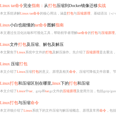
Linux tar命令
完全
指南：
从
打包
压缩到Docker镜像迁移
实战
本文系统讲解
Linux tar命令
的核心用法，涵盖
打包
与
压缩原理
、基础语法（-c/-
Linux
小白也能懂的
tar命令
图解
指南
本文通过生活化比喻和可视化工具，帮助初学者理解
tar命令
的
打包
与
压缩原理
。
Linux
文件
打包
及压缩、解包及解压
本文聚焦于
Linux
系统中文件的
打包
及解压操作。先介绍了
压缩原理
是去重法
Linux
压缩
打包
本文介绍了
Linux
压缩
打包
的意义、原理及相关
命令
。压缩可降低文件容量、节省磁盘空间和网络带宽。详
Linux打包
和压缩区别在哪里,
linux
下的
打包
和压缩
本文介绍了
Linux
中
tar
、gzip和
tar
.gz文件的
压缩原理
及使用方法，包括gzip/gu
Linux打包
与压缩
命令
本文详细介绍了
Linux
系统下的文件压缩与解压缩概念、原理及常用
命令
，包