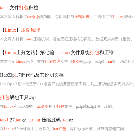
tar：
文件
打包
归档
本文深入解析了
tar命令
的功能，包括归档与
压缩原理
，并提供了在
Linux
和Wi
【
Linux
】
压缩原理
本文深入解析
Linux
压缩机制，涵盖无损压缩核心原理、数据冗余类型（重复、统计、空间冗余），主流算法g
【
Linux
上分之路】第七篇
：Linux
文件系统
打包
和压缩
本文介绍
Linux
环境下文件
压缩原理
及常用
命令
如gzip、bzip2、
tar
等，涵盖压缩背景
HaoZip
1
.7源代码及其说明文档
打包
解包工具.zip
在
Linux
和macOS中，
tar命令
用于
打包
文件，gzip或bzip2用于压缩。
tar-1
.27.
tar
.gz_
tar_tar
压缩源码_
tar
.gz
在
Linux
/Unix环境中，通常先用
tar打包
，再用gzip压缩，以节省存储空间。