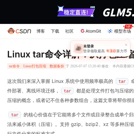
博客
下载
社区
AtomGit
模型市场
Linux tar命令详解：从打包
·
于 2026-07-07 15:20:40 修改
本内容遵循CC 
tar命令
Linux打包压缩
数据备份
这次我们来深入掌握 Linux 系统中使用频率极高的
tar
件部署、离线环境迁移，
都是处理文件打包与压缩的
tar
压缩的概念，或者记不住各种参数组合，这篇文章将帮你彻
的核心价值在于它能将多个文件或目录整合成单个归
tar
法来减小体积（压缩）。支持 gzip、bzip2、xz 等多种压
行文件分发的标准方式。