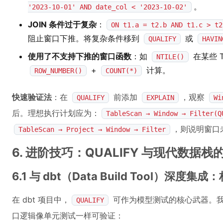
。
'2023-10-01' AND date_col < '2023-10-02'
JOIN 条件过于复杂
：
ON t1.a = t2.b AND t1.c > t2
阻止窗口下推。将复杂条件移到
或
QUALIFY
HAVIN
使用了不支持下推的窗口函数
：如
在某些 
NTILE()
+
计算。
ROW_NUMBER()
COUNT(*)
快速验证法
：在
前添加
，观察
QUALIFY
EXPLAIN
Wi
后。理想执行计划应为：
TableScan → Window → Filter(Q
，则说明窗口
TableScan → Project → Window → Filter
6. 进阶技巧：QUALIFY 与现代数据
6.1 与 dbt（Data Build Tool）深
在 dbt 项目中，
可作为模型测试的核心武器。
QUALIFY
口逻辑像单元测试一样可验证：