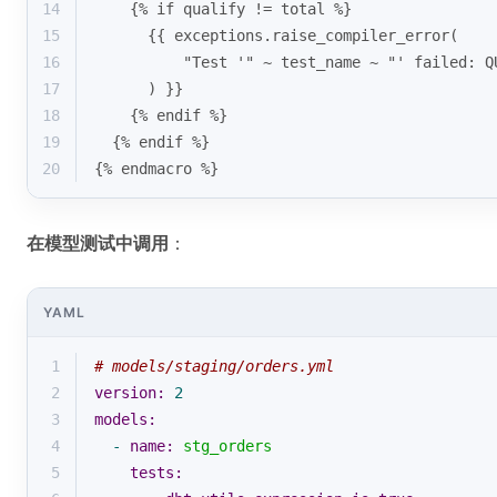
14
    {% if qualify != total %}
15
      {{ exceptions.raise_compiler_error(
16
          "Test '" ~ test_name ~ "' failed: Q
17
      ) }}
18
    {% endif %}
19
  {% endif %}
20
{% endmacro %}
在模型测试中调用
：
YAML
1
# models/staging/orders.yml
2
version:
2
3
models:
4
-
name:
stg_orders
5
tests: