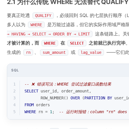
2.1 为什么传统 WHERE 无法替代 QUAL
要真正吃透
，必须回到 SQL 的七层执行顺序（Logica
QUALIFY
多人以为
是万能过滤器，但它的实际作用域严格
WHERE
这条链路上。关
→ HAVING → SELECT → ORDER BY → LIMIT
才被计算的，而
在
之前就已执行完毕
WHERE
SELECT
生成的
、
或
——它们此
rn
sum_amount
lag_value
SQL
1
-- ❌ 错误写法：WHERE 尝试过滤窗口函数结果
2
SELECT
 user_id, order_amount,
3
ROW_NUMBER
() 
OVER
 (
PARTITION
BY
 user_i
4
FROM
 orders
5
WHERE
 rn 
=
1
;  
-- 运行时报错：column "rn" does 