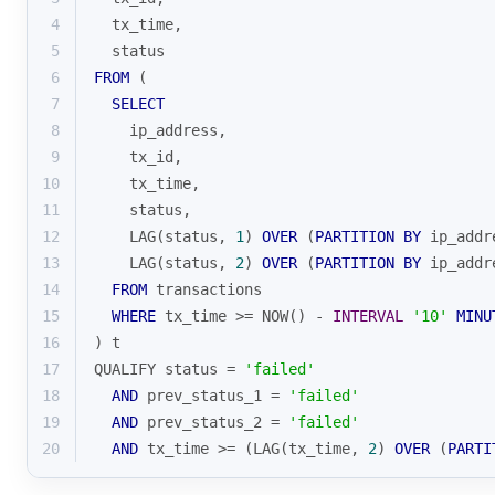
4
  tx_time,
5
  status
6
FROM
 (
7
SELECT
8
    ip_address,
9
    tx_id,
10
    tx_time,
11
    status,
12
LAG
(status, 
1
) 
OVER
 (
PARTITION
BY
 ip_addr
13
LAG
(status, 
2
) 
OVER
 (
PARTITION
BY
 ip_addr
14
FROM
 transactions
15
WHERE
 tx_time 
>=
 NOW() 
-
INTERVAL
'10'
MINU
16
) t
17
QUALIFY status 
=
'failed'
18
AND
 prev_status_1 
=
'failed'
19
AND
 prev_status_2 
=
'failed'
20
AND
 tx_time 
>=
 (
LAG
(tx_time, 
2
) 
OVER
 (
PARTI