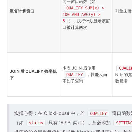
同一窗口函数（如
QUALIFY SUM(x) >
重复计算窗口
引擎未做
100 AND AVG(y) >
），执行计划显示该窗
5
口被计算两次
多表 JOIN 后使用
QUALI
JOIN 后 QUALIFY 效率低
，性能反而
N 后的
QUALIFY
下
不如子查询
数暴增
实操心得：在 ClickHouse 中，若
窗口函数
QUALIFY
（如
只有 'A'/'B' 两种），务必添加
status
SETTIN