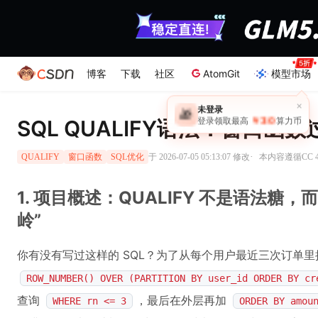
博客
下载
社区
AtomGit
模型市场
×
未登录
🎁
￥30
登录领取最高
算力币
SQL QUALIFY语法：窗口
·
于 2026-07-05 05:13:07 修改
本内容遵循CC 4
QUALIFY
窗口函数
SQL优化
1. 项目概述：QUALIFY 不是语法糖，
岭”
你有没有写过这样的 SQL？为了从每个用户最近三次订单
ROW_NUMBER() OVER (PARTITION BY user_id ORDER BY cr
查询
，最后在外层再加
WHERE rn <= 3
ORDER BY amou