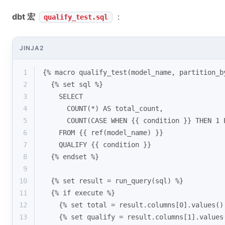
dbt 宏
：
qualify_test.sql
JINJA2
1
{% macro qualify_test(model_name, partition_b
2
  {% set sql %}
3
    SELECT 
4
      COUNT(*) AS total_count,
5
      COUNT(CASE WHEN {{ condition }} THEN 1 
6
    FROM {{ ref(model_name) }}
7
    QUALIFY {{ condition }}
8
  {% endset %}
9
10
  {% set result = run_query(sql) %}
11
  {% if execute %}
12
    {% set total = result.columns[0].values()
13
    {% set qualify = result.columns[1].values