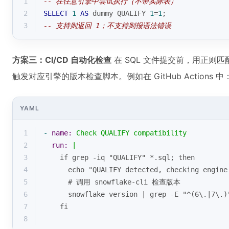
1
-- 在任意引擎中尝试执行（不带实际表）
2
SELECT
1
AS
 dummy QUALIFY 
1
=
1
;
3
-- 支持则返回 1；不支持则报语法错误
方案三：CI/CD 自动化检查
在 SQL 文件提交前，用正则匹
触发对应引擎的版本检查脚本。例如在 GitHub Actions 中
YAML
1
-
name:
Check
QUALIFY
compatibility
2
run:
|
3
    if grep -iq "QUALIFY" *.sql; then
4
      echo "QUALIFY detected, checking engine
5
      # 调用 snowflake-cli 检查版本
6
      snowflake version | grep -E "^(6\.|7\.)
7
    fi
8