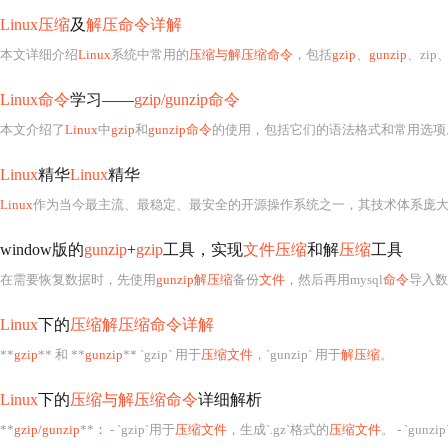
Linux压缩
及
解压命令详解
本文详细介绍
Linux
系统中常用的
压缩与解压缩命令
，包括
gzip
、
gunzip
、zip、
Linux命令
学习——
gzip/gunzip命令
本文介绍了
Linux
中
gzip
和
gunzip命令
的使用，包括它们的语法格式和常用选项
Linux
精华
Linux
精华
Linux
作为当今最主流、最稳定、最安全的开源操作系统之一，其技术体系庞大而
window版的
gunzip
+
gzip
工具，实现
文件压缩
和解
压缩
工具
在需要恢复数据时，先使用
gunzip解压缩
备份
文件
，然后再用mysql
命令
导入数
Linux
下的
压缩解压缩命令详解
**
gzip
** 和 **
gunzip
** `gzip` 用于
压缩文件
，`gunzip` 用于
解压缩
。
Linux
下的
压缩与解压缩命令
详细解析
**
gzip/gunzip
**
：
- `gzip`用于
压缩文件
，生成`.gz`格式的
压缩文件
。 - `gunz