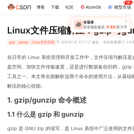
博客
下载
社区
AtomGit
模型市场
×
未登录
🎁
￥30
登录领取最高
算力币
Linux文件压缩解压：gzip与g
·
于 2026-07-07 15:17:17 修改
本内容遵循CC 4.0 
gzip
gunzip
Linux文件压缩
在日常的 Linux 系统管理和开发工作中，文件压缩与解
盘空间、加快文件传输速度，还是进行数据备份归档，gzip 和 g
工具之一。本文将全面解析这两个命令的使用方法，从基础
解压的核心技能。
1. gzip/gunzip 命令概述
1.1 什么是 gzip 和 gunzip
gzip 是 GNU zip 的缩写，是 Linux 系统中广泛使用