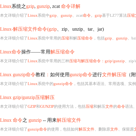
Linux
系统之
gzip
,
gunzip
, zcat
命令详解
本文详细介绍了
Linux
系统中
gzip
、
gunzip
、zcat
命令
。
gzip
基于LZ77算法
压缩
Linux-解压缩文件命令(gzip
、zip、unzip、tar、jar)
本文详细介绍了
Linux
系统中常用的
压缩
和解
压缩命令
，包括
gzip
、
gunzip
、bzip
Linux命令
操作——常用
解压缩命令
本文详细介绍了
Linux
系统中常用的三种
压缩与解压缩命令：gzip/gunzip
、zip/u
Linux gunzip命令
教程
：
如何使用
gunzip命令
进行
文件解压缩
（附
本文详细介绍了
Linux
系统中的
gunzip命令
，包括其基本语法、常用选项、实例演示
Linux gzip/gunzip压缩解压
本文详细介绍了
GZIP
和
GUNZIP
的使用方法，包括
压缩
和解压
文件
的
命令
语法
Linux 命令
之
gunzip
-- 用来
解压缩文件
本文详细介绍了
gunzip命令
的使用，包括如何
解压文件
、删除原
文件
、保留原