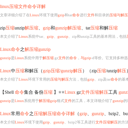
linux压缩文件命令详解
文章详细介绍了在
Linux
环境下使用
gzip
和tar
命令
进行
文件
和目录的
压缩与解压
zip
压缩
unzip
解压缩
、
gzip
和
gunzip解压缩
、tar
压缩
和解
压缩
本文介绍了
Linux
系统中tar、
gzip
、
gunzip
、zip和unzip工具的基本用法，包括
Linux命令
之
解压缩gunzip
gunzip
是
Linux
系统中用于
解压缩
.gz
文件
的
命令
，
与gzip
-d等价。它支持多种选项，如-a
Linux
中
压缩
和解压（
gzip压缩/gunzip解压
）（zip
压缩
/unzip
解压
本文介绍了
Linux
环境下常用的
压缩与解压
方法，包括
gzip
、zip及tar
命令
的基本使
【Shell
命令
集合 备份
压缩
】⭐⭐
Linux
gz
文件压缩解压
工具
gun
gunzip
是
Linux
系统用于
解压缩gzip
格式
文件
的工具，本文详细介绍了
gunzip
的语
Linux
常用
命令
之
压缩解压缩命令详解
（
gzip
、
gunzip
、bzip2、bu
本文介绍
Linux
环境下使用
gzip
、
gunzip
、bzip2等工具进行
文件压缩解压
的方法