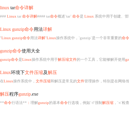
linux
tar
命令详解
###
Linux
tar
命令详解
#### tar
命令
概述`tar`
命令
是
Linux
系统中用于创建、管
Linux gunzip命令
用法
详解
"
Linux gunzip命令
用法
详解
"
Linux
操作系统中，`gunzip`是一个非常重要的
命
gunzip命令
使用大全
gunzip命令
是
Linux
操作系统中用于
解压缩文件
的一个工具，它能够解开使用
g
Linux
环境下
文件压缩
及
解压
在
Linux
操作系统中，
文件压缩
和解压是常见的
文件
管理操作，特别是在网络传输、存储空
解压
程序
gunzip
.exe
**
命令
行语法**
：
理解
gunzip
的基本
命令
行选项，例如`-f`强制
解压缩
，`-t`检