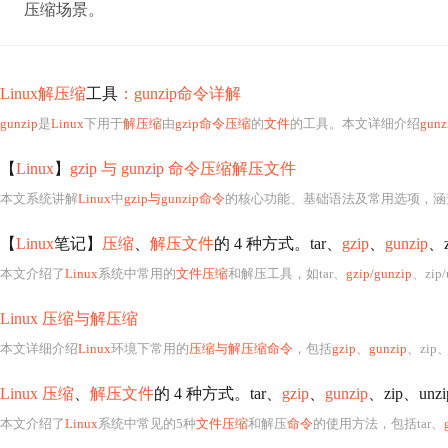
压缩场景。
Linux解压缩
工具
：gunzip命令详解
gunzip
是
Linux
下用于
解压缩
由
gzip命令压缩
的
文件
的工具。本文详细介绍
gunz
【
Linux
】
gzip 与 gunzip 命令压缩解压文件
本文系统讲解
Linux
中
gzip与gunzip命令
的核心功能、基础语法及常用选项，涵
【
Linux
笔记】
压缩
、
解压文件
的 4 种方式。tar、
gzip
、
gunzip
、z
本文介绍了
Linux
系统中常用的
文件压缩
和解压工具，如tar、
gzip/gunzip
、zi
Linux 压缩与解压缩
本文详细介绍
Linux
环境下常用的
压缩与解压缩命令
，包括
gzip
、
gunzip
、zip、un
Linux 压缩
、
解压文件
的 4 种方式。tar、
gzip
、
gunzip
、zip、unz
本文介绍了
Linux
系统中常见的5种
文件压缩
和解压
命令
的使用方法，包括tar、